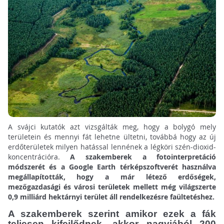
A svájci kutatók azt vizsgálták meg, hogy a bolygó mely
területein és mennyi fát lehetne ültetni, továbbá hogy az új
erdőterületek milyen hatással lennének a légköri szén-dioxid-
koncentrációra.
A szakemberek a fotointerpretáció
módszerét és a Google Earth térképszoftverét használva
megállapították, hogy a már létező erdőségek,
mezőgazdasági és városi területek mellett még világszerte
0,9 milliárd hektárnyi terület áll rendelkezésre faültetéshez.
A szakemberek szerint amikor ezek a fák
teljesen kifejlődnek, akkor nagyjából 200