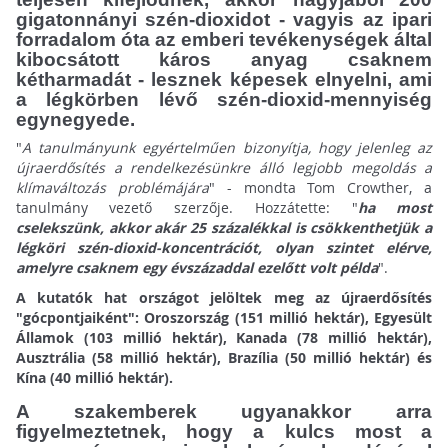
gigatonnányi szén-dioxidot - vagyis az ipari
forradalom óta az emberi tevékenységek által
kibocsátott káros anyag csaknem
kétharmadát - lesznek képesek elnyelni, ami
a légkörben lévő szén-dioxid-mennyiség
egynegyede.
"
A tanulmányunk egyértelműen bizonyítja, hogy jelenleg az
újraerdősítés a rendelkezésünkre álló legjobb megoldás a
klímaváltozás problémájára
" - mondta Tom Crowther, a
tanulmány vezető szerzője. Hozzátette: "
ha most
cselekszünk, akkor akár 25 százalékkal is csökkenthetjük a
légköri szén-dioxid-koncentrációt, olyan szintet elérve,
amelyre csaknem egy évszázaddal ezelőtt volt példa
".
A kutatók hat országot jelöltek meg az újraerdősítés
"gócpontjaiként": Oroszország (151 millió hektár), Egyesült
Államok (103 millió hektár), Kanada (78 millió hektár),
Ausztrália (58 millió hektár), Brazília (50 millió hektár) és
Kína (40 millió hektár).
A szakemberek ugyanakkor arra
figyelmeztetnek, hogy a kulcs most a