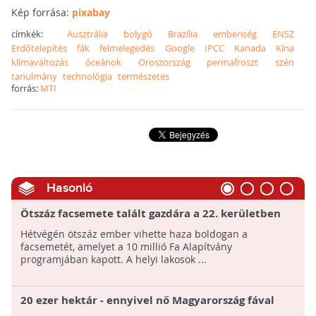
Kép forrása:
pixabay
címkék:
Ausztrália
bolygó
Brazília
emberiség
ENSZ
Erdőtelepítés
fák
felmelegedés
Google
IPCC
Kanada
Kína
klímaváltozás
óceánok
Oroszország
permafroszt
szén
tanulmány
technológia
természetes
forrás:
MTI
Hasonló
Ötszáz facsemete talált gazdára a 22. kerületben
Hétvégén ötszáz ember vihette haza boldogan a
facsemetét, amelyet a 10 millió Fa Alapítvány
programjában kapott. A helyi lakosok ...
20 ezer hektár - ennyivel nő Magyarország fával
borított területe!