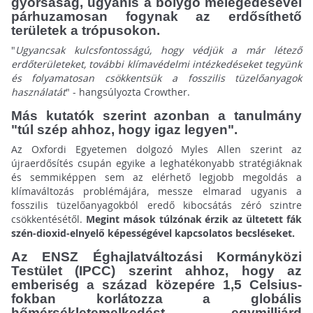
gyorsaság, ugyanis a bolygó melegedésével
párhuzamosan fogynak az erdősíthető
területek a trópusokon.
"
Ugyancsak kulcsfontosságú, hogy védjük a már létező
erdőterületeket, további klímavédelmi intézkedéseket tegyünk
és folyamatosan csökkentsük a fosszilis tüzelőanyagok
használatát
" - hangsúlyozta Crowther.
Más kutatók szerint azonban a tanulmány
"túl szép ahhoz, hogy igaz legyen".
Az Oxfordi Egyetemen dolgozó Myles Allen szerint az
újraerdősítés csupán egyike a leghatékonyabb stratégiáknak
és semmiképpen sem az elérhető legjobb megoldás a
klímaváltozás problémájára, messze elmarad ugyanis a
fosszilis tüzelőanyagokból eredő kibocsátás zéró szintre
csökkentésétől.
Megint mások túlzónak érzik az ültetett fák
szén-dioxid-elnyelő képességével kapcsolatos becsléseket.
Az ENSZ Éghajlatváltozási Kormányközi
Testület (IPCC) szerint ahhoz, hogy az
emberiség a század közepére 1,5 Celsius-
fokban korlátozza a globális
hőmérsékletemelkedést, egymilliárd