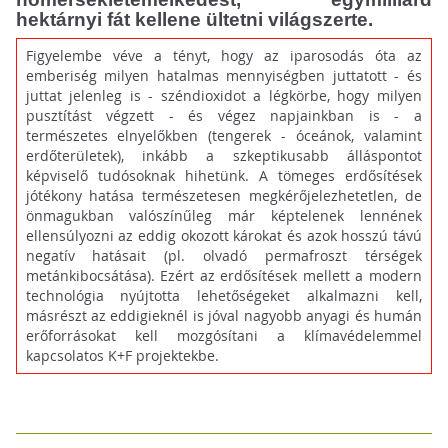
hektárnyi fát kellene ültetni világszerte.
Figyelembe véve a tényt, hogy az iparosodás óta az
emberiség milyen hatalmas mennyiségben juttatott - és
juttat jelenleg is - széndioxidot a légkörbe, hogy milyen
pusztítást végzett - és végez napjainkban is - a
természetes elnyelőkben (tengerek - óceánok, valamint
erdőterületek), inkább a szkeptikusabb álláspontot
képviselő tudósoknak hihetünk. A tömeges erdősítések
jótékony hatása természetesen megkérőjelezhetetlen, de
önmagukban valószínűleg már képtelenek lennének
ellensúlyozni az eddig okozott károkat és azok hosszú távú
negatív hatásait (pl. olvadó permafroszt térségek
metánkibocsátása). Ezért az erdősítések mellett a modern
technológia nyújtotta lehetőségeket alkalmazni kell,
másrészt az eddigieknél is jóval nagyobb anyagi és humán
erőforrásokat kell mozgósítani a klímavédelemmel
kapcsolatos K+F projektekbe.