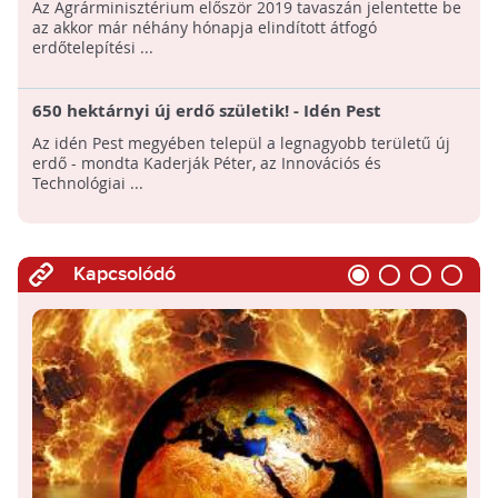
Az Agrárminisztérium először 2019 tavaszán jelentette be
az akkor már néhány hónapja elindított átfogó
erdőtelepítési ...
650 hektárnyi új erdő születik! - Idén Pest
megyében telepítik a legnagyobb erdőt!
Az idén Pest megyében települ a legnagyobb területű új
erdő - mondta Kaderják Péter, az Innovációs és
Technológiai ...
Kapcsolódó