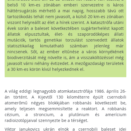
belső 10 km-es zónában emberi szervezetre is káros
háttérsugárzás mérhető a mai napig, hosszabb távú ott
tartozókodás tehát nem javasolt, a külső 20 km-es zónában
viszont helyreállt az élet a hírek szerint. A katasztrófa utáni
évek során a baleset következtében sugárterhelést kapott
állatok elpusztultak, élet- és szaporodóképes állati
mutációk, tartós genetikai torzulást szenvedett állatok
statisztikailag kimutatható számban jelenleg már
nincsenek. Sőt, az ember eltűnése a város környékének
biodiverzitását még növelte is, ám a visszaköltözéssel még
javasolt várni néhány évtizedet. A mezőgazdasági területek
a 30 km-es körön kívül helyezkednek el.
A világ eddigi legnagyobb atomkatasztrófája 1986. április 26-
án történt. A Kijevtől 130 kilométerre épült csernobili
atomerőmű négyes blokkjában robbanás következett be,
amely teljesen megsemmisítette a reaktort. A robbanás
cézium, a stroncium, a plutónium és amerícium
radioizotópjaival szennyezte be a térséget.
Viktor Janukovics ukrán elnök a csernobili baleset idei