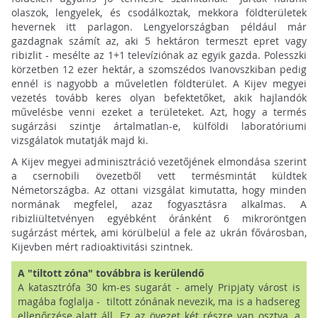
olaszok, lengyelek, és csodálkoztak, mekkora földterületek
hevernek itt parlagon. Lengyelországban például már
gazdagnak számít az, aki 5 hektáron termeszt epret vagy
ribizlit - mesélte az 1+1 televíziónak az egyik gazda. Polesszki
körzetben 12 ezer hektár, a szomszédos Ivanovszkiban pedig
ennél is nagyobb a műveletlen földterület. A Kijev megyei
vezetés tovább keres olyan befektetőket, akik hajlandók
művelésbe venni ezeket a területeket. Azt, hogy a termés
sugárzási szintje ártalmatlan-e, külföldi laboratóriumi
vizsgálatok mutatják majd ki.
A Kijev megyei adminisztráció vezetőjének elmondása szerint
a csernobili övezetből vett termésmintát küldtek
Németországba. Az ottani vizsgálat kimutatta, hogy minden
normának megfelel, azaz fogyasztásra alkalmas. A
ribizliültetvényen egyébként óránként 6 mikroröntgen
sugárzást mértek, ami körülbelül a fele az ukrán fővárosban,
Kijevben mért radioaktivitási szintnek.
A "tiltott zóna" továbbra is kerülendő
A katasztrófa 30 km-es sugarát - amely Pripjaty várost is
magába foglalja - tiltott zónának nevezik, ma is a hadsereg
ellenőrzése alatt áll. Ez az övezet két részre van osztva, a