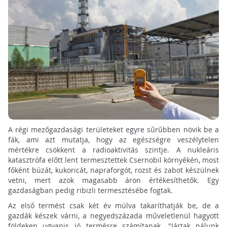
A régi mezőgazdasági területeket egyre sűrűbben növik be a
fák, ami azt mutatja, hogy az egészségre veszélytelen
mértékre csökkent a radioaktivitás szintje. A nukleáris
katasztrófa előtt lent termesztettek Csernobil környékén, most
főként búzát, kukoricát, napraforgót, rozst és zabot készülnek
vetni, mert azok magasabb áron értékesíthetők. Egy
gazdaságban pedig ribizli termesztésébe fogtak.
Az első termést csak két év múlva takaríthatják be, de a
gazdák készek várni, a negyedszázada műveletlenül hagyott
földeken ugyanis jó termésre számítanak. "Jártak nálunk