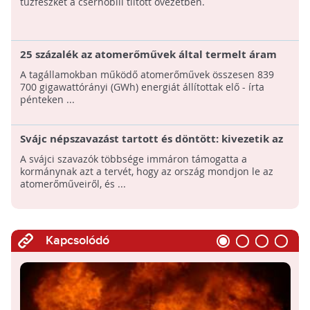
tűzfészket a csernobili tiltott övezetben.
25 százalék az atomerőművek által termelt áram
részaránya az EU-ban
A tagállamokban működő atomerőművek összesen 839
700 gigawattórányi (GWh) energiát állítottak elő - írta
pénteken ...
Svájc népszavazást tartott és döntött: kivezetik az
atomenergiát
A svájci szavazók többsége immáron támogatta a
kormánynak azt a tervét, hogy az ország mondjon le az
atomerőműveiről, és ...
Kapcsolódó