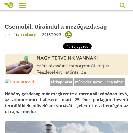
Csernobil: Újraindul a mezőgazdaság
írta:
ecolounge
2013/09/23
Hír
térképnézet
műholdas nézet
utca nézet
Néhány gazdaság már megkezdte a csernobili zónában lévő,
az atomerőmű balesete miatt 25 éve parlagon heverő
termőföldek művelésbe vonását - jelentette a hétvégén az
ukrajnai média.