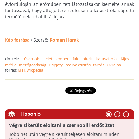
évfordulóján az erőműben tett látogatásakor kiemelte annak
fontosságát, hogy átfogó terv szülessen a katasztrófa sújtotta
termőföldek rehabilitációjára.
Kép forrása
/ Szerző:
Roman Harak
címkék:
Csernobil
élet
ember
fák
hírek
katasztrófa
Kijev
média
mezőgazdaság
Pripjaty
radioaktivitás
tartós
Ukrajna
forrás:
MTI, wikpedia
Hasonló
Végre sikerült eloltani a csernobili erdőtüzet
Több hét után végre sikerült teljesen eloltani minden