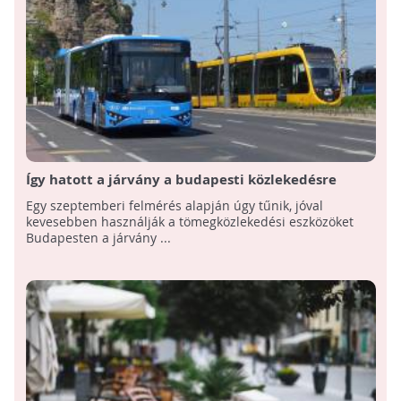
Így hatott a járvány a budapesti közlekedésre
Egy szeptemberi felmérés alapján úgy tűnik, jóval
kevesebben használják a tömegközlekedési eszközöket
Budapesten a járvány ...