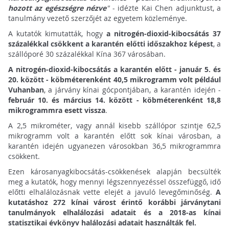
hozott az egészségre nézve
"
- idézte Kai Chen adjunktust, a
tanulmány vezető szerzőjét az egyetem közleménye.
A kutatók kimutatták, hogy
a nitrogén-dioxid-kibocsátás 37
százalékkal csökkent a karantén előtti időszakhoz képest
, a
szállóporé 30 százalékkal Kína 367 városában.
A nitrogén-dioxid-kibocsátás a karantén előtt - január 5. és
20. között - köbméterenként 40,5 mikrogramm volt például
Vuhanban
, a járvány kínai gócpontjában, a karantén idején -
február 10. és március 14. között - köbméterenként 18,8
mikrogrammra esett vissza
.
A 2,5 mikrométer, vagy annál kisebb szállópor szintje 62,5
mikrogramm volt a karantén előtt sok kínai városban, a
karantén idején ugyanezen városokban 36,5 mikrogrammra
csökkent.
Ezen károsanyagkibocsátás-csökkenések alapján becsülték
meg a kutatók, hogy mennyi légszennyezéssel összefüggő, idő
előtti elhalálozásnak vette elejét a javuló levegőminőség.
A
kutatáshoz 272 kínai várost érintő korábbi járványtani
tanulmányok elhalálozási adatait és a 2018-as kínai
statisztikai évkönyv halálozási adatait használták fel.