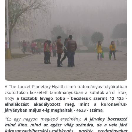
A The Lancet Planetary Health című tudományos folyóiratban
csütörtökön közzétett tanulmányukban a kutatók arról írtak,
hogy
a tisztább levegő több - becslésük szerint 12 125 -
elhalálozást akadályozott meg, mint a koronavírus-
járványban május 4-ig meghaltak - 4633 - száma
.
"Ez egy nagyon meglepő eredmény.
A járvány borzasztó
mind Kína, mind az egész világ számára, de a vele járó
károsanyagkibocsátás-csökkenés pozitív eredményeket