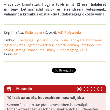
A szerzők kimutatták, hogy
a több mint 12 ezer haláleset
mintegy kétharmadát szív- és érrendszeri betegségek,
valamint a krónikus obstruktív tüdőbetegség okozta volna
.
Kép forrása:
flickr.com
/ Szerző:
V.T. Polywoda
címkék:
betegség
járvány
Kína
kínai környezetszennyezés
légszennyezés
légszennyezettség
orvostudomány
szállópor
szív
szmog
szmog kínában
tanulmány
tüdőbetegség
vírus
forrás:
MTI
Hasonló
Túl sok az autós, kevesebben használják a
tömegközlekedést Budapesten
Szomorú statisztika: jóval kevesebben használják a
tömegközlekedést, és többen ülnek autóba Budapesten,