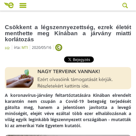
Csökkent a légszennyezettség, ezrek életét
menthette meg Kínában a járvány miatti
korlátozás
írta:
MTI
2020/05/16
Hír
A koronavírus-járvány feltartóztatására Kínában elrendelt
karantén nem csupán a Covid-19 betegség terjedését
gátolta meg, hanem a jelentősen javította a levegő
minőségét, elejét véve ezáltal több ezer elhalálozásnak a
világ egyik leginkább légszennyezett országában - mutatták
ki az amerikai Yale Egyetem kutatói.