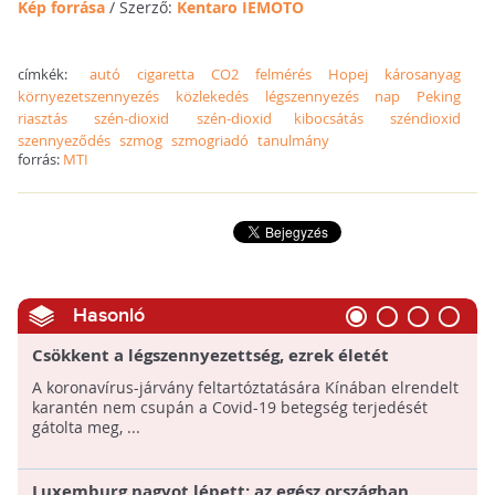
Kép forrása
/ Szerző:
Kentaro IEMOTO
címkék:
autó
cigaretta
CO2
felmérés
Hopej
károsanyag
környezetszennyezés
közlekedés
légszennyezés
nap
Peking
riasztás
szén-dioxid
szén-dioxid kibocsátás
széndioxid
szennyeződés
szmog
szmogriadó
tanulmány
forrás:
MTI
Hasonló
Csökkent a légszennyezettség, ezrek életét
menthette meg Kínában a járvány miatti
A koronavírus-járvány feltartóztatására Kínában elrendelt
korlátozás
karantén nem csupán a Covid-19 betegség terjedését
gátolta meg, ...
Luxemburg nagyot lépett: az egész országban