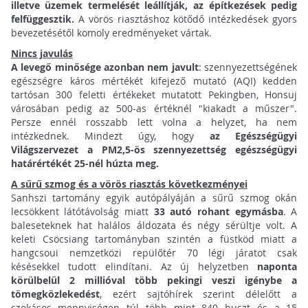
illetve üzemek termelését leállítják, az építkezések pedig
felfüggesztik.
A vörös riasztáshoz kötődő intézkedések gyors
bevezetésétől komoly eredményeket vártak.
Nincs javulás
A levegő minősége azonban nem javult
: szennyezettségének
egészségre káros mértékét kifejező mutató (AQI) kedden
tartósan 300 feletti értékeket mutatott Pekingben, Honsuj
városában pedig az 500-as értéknél "kiakadt a műszer".
Persze ennél rosszabb lett volna a helyzet, ha nem
intézkednek. Mindezt úgy, hogy
az Egészségügyi
Világszervezet a PM2,5-ös szennyezettség egészségügyi
határértékét 25-nél húzta meg.
A sűrű szmog és a vörös riasztás következményei
Sanhszi tartomány egyik autópályáján a sűrű szmog okán
lecsökkent látótávolság miatt
33 autó rohant egymásba
. A
baleseteknek hat halálos áldozata és négy sérültje volt. A
keleti Csöcsiang tartományban szintén a füstköd miatt a
hangcsoui nemzetközi repülőtér 70 légi járatot csak
késésekkel tudott elindítani. Az új helyzetben
naponta
körülbelül 2 millióval több pekingi veszi igénybe a
tömegközlekedést
, ezért sajtóhírek szerint délelőtt a
szokásos mennyiségen túl több mint 840 buszt és a 15