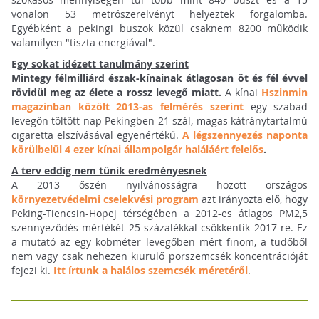
vonalon 53 metrószerelvényt helyeztek forgalomba.
Egyébként a pekingi buszok közül csaknem 8200 működik
valamilyen "tiszta energiával".
E
gy sokat idézett tanulmány szerint
Mintegy félmilliárd észak-kínainak átlagosan öt és fél évvel
rövidül meg az élete a rossz levegő miatt.
A kínai
Hszinmin
magazinban közölt 2013-as felmérés szerint
egy szabad
levegőn töltött nap Pekingben 21 szál, magas kátránytartalmú
cigaretta elszívásával egyenértékű.
A légszennyezés naponta
körülbelül 4 ezer kínai állampolgár haláláért felelős
.
A terv eddig nem tűnik eredményesnek
A 2013 őszén nyilvánosságra hozott országos
környezetvédelmi cselekvési program
azt irányozta elő, hogy
Peking-Tiencsin-Hopej térségében a 2012-es átlagos PM2,5
szennyeződés mértékét 25 százalékkal csökkentik 2017-re. Ez
a mutató az egy köbméter levegőben mért finom, a tüdőből
nem vagy csak nehezen kiürülő porszemcsék koncentrációját
fejezi ki.
Itt írtunk a halálos szemcsék méretéről
.