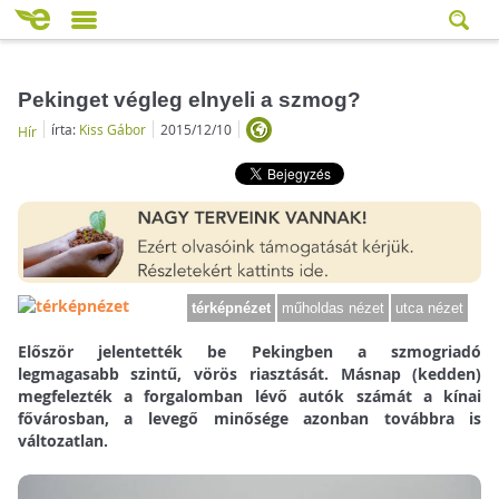
Pekinget végleg elnyeli a szmog?
írta:
Kiss Gábor
2015/12/10
Hír
térképnézet
műholdas nézet
utca nézet
Először jelentették be Pekingben a szmogriadó
legmagasabb szintű, vörös riasztását. Másnap (kedden)
megfelezték a forgalomban lévő autók számát a kínai
fővárosban, a levegő minősége azonban továbbra is
változatlan.