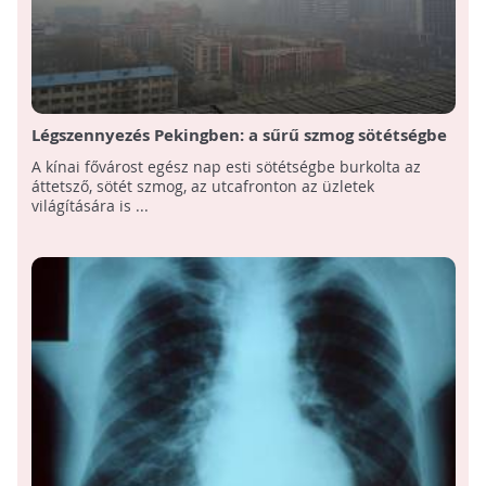
Légszennyezés Pekingben: a sűrű szmog sötétségbe
borította a kínai fővárost
A kínai fővárost egész nap esti sötétségbe burkolta az
áttetsző, sötét szmog, az utcafronton az üzletek
világítására is ...