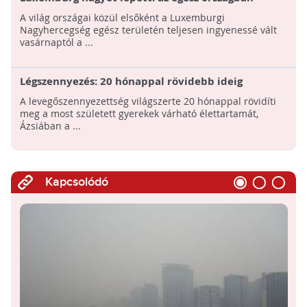
ingyenessé vált a tömegközlekedés!
A világ országai közül elsőként a Luxemburgi
Nagyhercegség egész területén teljesen ingyenessé vált
vasárnaptól a ...
Légszennyezés: 20 hónappal rövidebb ideig
élhetnek a most született gyerekek
A levegőszennyezettség világszerte 20 hónappal rövidíti
meg a most született gyerekek várható élettartamát,
Ázsiában a ...
Kapcsolódó