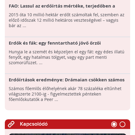
FAO: Lassul az erdőírtás mértéke, terjedőben a
fenntartható erdőgazdálkodás
2015 óta 10 millió hektár erdőt számoltak fel, szemben az
előző időszak 12 millió hektáros veszteségével – vagyis
bár az ...
Erdők és fák: egy fenntartható jövő őrzői
Hunyja le a szemét és képzeljen el egy fát: egy édes illatú
fenyőt, egy hatalmas tölgyet, vagy egy part menti
szomorúfüzet. ...
Erdőírtások eredménye: Drámaian csökken számos
főemlős élőhelye
Számos főemlős élőhelyének akár 78 százaléka eltűnhet
világszerte 2100-ig - figyelmeztettek pénteken
főemlőskutatók a Peer ...
Kapcsolódó