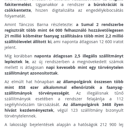
fakitermelést
. Ugyanakkor a rendszer
a bürokráciát is
csökkentette
, hiszen digitalizálta az engedélykibocsátás
folyamatát.
Amint Tánczos Barna részletezte:
a Sumal 2 rendszerbe
regisztrált több mint 64 000 felhasználó hozzávetőlegesen
21 millió köbméter faanyag szállítására több mint 2,2 millió
szállítólevelet állított ki
, ami naponta átlagosan 12 600 iratot
jelent.
Míg korábban
naponta átlagosan 2,5 illegális szállítmányt
lepleztek le
, az új rendszerben a megnövekedett számok
mellett is átlagosan
napi kevesebb mint egy törvénytelen
szállítmányt azonosítottak
.
Az elmúlt hat hónapban
az állampolgárok összesen több
mint 858 ezer alkalommal ellenőrizték a faanyag-
szállítmányok törvényességét
. Az illegálisnak tűnő
szállítmányok esetében a rendszer felajánlja a 112
segélyhívószám tárcsázását.
Az állampolgárok 3468 ilyen
hívást kezdeményeztek
, végül 123 szállítmány bizonyult
törvénytelennek.
A lakossági bejelentések alapján a hatóságok 212 900 lej