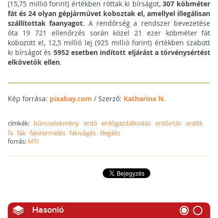
(15,75 millió forint) értékben róttak ki bírságot,
307 köbméter
fát és 24 olyan gépjárművet koboztak el, amellyel illegálisan
szállítottak faanyagot
. A rendőrség a rendszer bevezetése
óta 19 721 ellenőrzés során közel 21 ezer köbméter fát
kobozott el, 12,5 millió lej (925 millió forint) értékben szabott
ki bírságot és
5952 esetben indított eljárást a törvénysértést
elkövetők ellen
.
Kép forrása:
pixabay.com
/ Szerző:
Katharina N.
címkék:
bűncselekmény
erdő
erdőgazdálkodás
erdőirtás
erdők
fa
fák
fakitermelés
fakivágás
illegális
forrás:
MTI
Hasonló