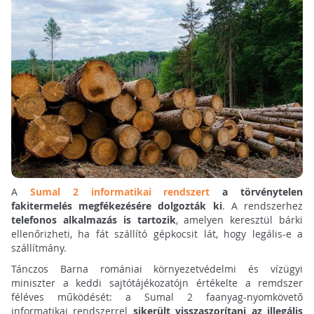
A
Sumal 2 informatikai rendszert
a törvénytelen
fakitermelés megfékezésére dolgozták ki
. A rendszerhez
telefonos alkalmazás is tartozik
, amelyen keresztül bárki
ellenőrizheti, ha fát szállító gépkocsit lát, hogy legális-e a
szállítmány.
Tánczos Barna romániai környezetvédelmi és vízügyi
miniszter a keddi sajtótájékozatójn értékelte a remdszer
féléves működését: a Sumal 2 faanyag-nyomkövető
informatikai rendszerrel
sikerült visszaszorítani az illegális