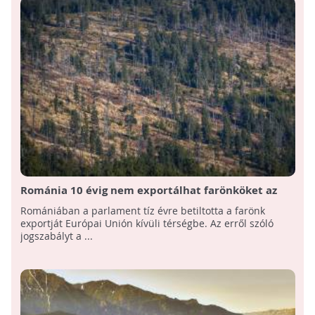
Románia 10 évig nem exportálhat farönköket az
Európai Unión kívülre
Romániában a parlament tíz évre betiltotta a farönk
exportját Európai Unión kívüli térségbe. Az erről szóló
jogszabályt a ...