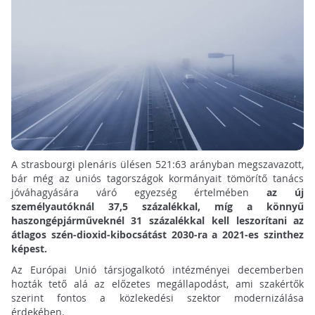
A strasbourgi plenáris ülésen 521:63 arányban megszavazott,
bár még az uniós tagországok kormányait tömörítő tanács
jóváhagyására váró egyezség értelmében
az új
személyautóknál 37,5 százalékkal, míg a könnyű
haszongépjárműveknél 31 százalékkal kell leszorítani az
átlagos szén-dioxid-kibocsátást 2030-ra a 2021-es szinthez
képest.
Az Európai Unió társjogalkotó intézményei decemberben
hozták tető alá az előzetes megállapodást, ami szakértők
szerint fontos a közlekedési szektor modernizálása
érdekében.