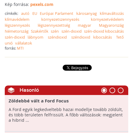
Kép forrása:
pexels.com
címkék:
autó
EU
Európai Parlament
károsanyag
klímaváltozás
klímavédelem
környezetszennyezés
környezetvédelem
légszennyezés
légszennyezettség
magyar
Magyarország
Németország
Szakértők
szén
szén-dioxid
szén-dioxid kibocsátás
szén-dioxid lábnyom
széndioxid
széndioxid kibocsátás
Tető
unió
vállalatok
forrás:
MTI
Hasonló
Zöldebbé vált a Ford Focus
A Ford egyik legkedveltebb hazai modellje tovább zöldült,
és több területen felfrissült. A főbb változások: megjelent
a hibrid ...