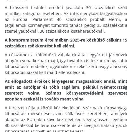
A brüsszeli testület eredeti javaslata 30 százalékról szólt
mindkét kategória esetében. Az intézményközi tárgyalásokon
az Európai Parlament 40 százalékot próbált elérni, a
tagállamok kormányait tömörítő tanács pedig 35 százalékot a
személyautóknál, 30 százalékot a kisteherautóknál.
A kompromisszum értelmében 2025-re közbülső célként 15
százalékos csökkentést kell elérni.
A célszámok a különböző vállalatok által legyártott járművek
átlagára vonatkoznak majd, így továbbra is lesznek magasabb
kibocsátású modellek, ugyanakkor ezeket zéró- vagy alacsony
kibocsátásúakkal kell majd ellensúlyozni.
Az elfogadott értékek lényegesen magasabbak annál, mint
amit az autóipar és több tagállam, például Németország
szeretett volna. Számos környezetvédelmi szervezet
azonban ezeknél is tovább ment volna.
A tervezet célja a közúti közlekedésből származó károsanyag-
kibocsátás mérséklése azon vállalások keretében, amelyek
alapján az EU-nak a következő évtized végéig összességében
40 százalékkal kellene csökkentenie az üvegházhatású gázok
kibocsátását az 1990-es szinthez képest.