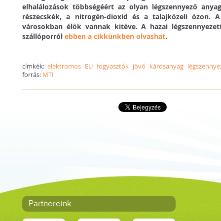
elhalálozások többségéért az olyan légszennyező anyag
részecskék, a nitrogén-dioxid és a talajközeli ózon.
városokban élők vannak kitéve. A hazai légszennyezett
szállóporról
ebben a cikkünkben olvashat
.
címkék:
elektromos
EU
fogyasztók
jövő
károsanyag
légszennye
forrás:
MTI
Partnereink