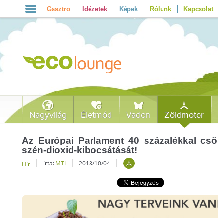
Gasztro
Idézetek
Képek
Rólunk
Kapcsolat
Nagyvilág
Életmód
Vadon
Zöldmotor
Az Európai Parlament 40 százalékkal csö
szén-dioxid-kibocsátását!
írta:
MTI
2018/10/04
Hír