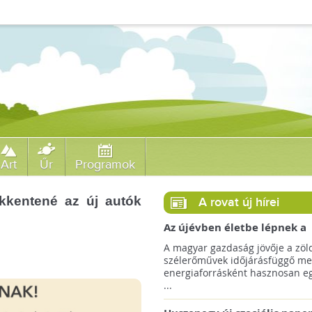
Art
Űr
Programok
kkentené az új autók
A rovat új hírei
Az újévben életbe lépnek a
szélerőművek telepítését
A magyar gazdaság jövője a zöl
megkönnyítő rendelkezések
szélerőművek időjárásfüggő me
energiaforrásként hasznosan egé
...