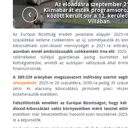
Az előadásra szeptember 21
Klímabarát esték programsoroz
között került sor a 12. kerüle
Villában.
Az Európai Bizottság eredeti javaslatai alapján 2025-r
százalékkal kellene csökkenteni az új személyautók és k
kibocsátható szén-dioxid mennyiségét a 2021-re előirán
azonban ennél ambiciózusabb csökkentést írna elő
: 2025-
célértékeket túllépő gyártóknak pedig büntetést ke
költségvetésbe, amiből az autóipari változások által éri
finanszíroznák.
A 389:239 arányban megszavazott indítvány szerint segít
elterjedését
: 2025-re 20 százalékra, 2030-ra pedig 35 száza
zéró- és alacsony kibocsátású járművek piaci rész
kisteherautók esetében.
Felszólították emellett az Európai Bizottságot, hogy két 
dioxid-kibocsátást valós környezetben mérő tesztet előír
esetében már bevezetetthez hasonló ezen teszteknek 2023-
le a képviselők.