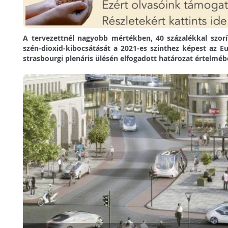
A tervezettnél nagyobb mértékben, 40 százalékkal szorí
szén-dioxid-kibocsátását a 2021-es szinthez képest az E
strasbourgi plenáris ülésén elfogadott határozat értelméb