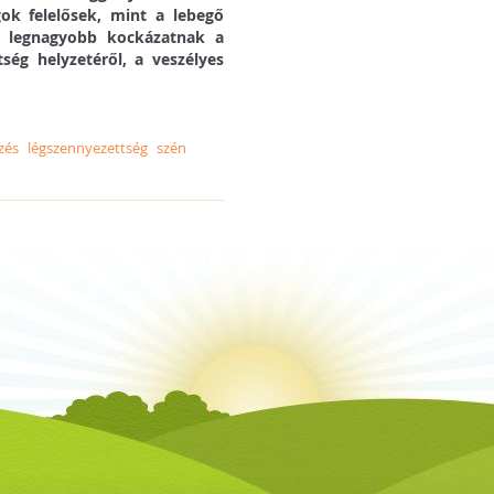
ok felelősek, mint a lebegő
 A legnagyobb kockázatnak a
ség helyzetéről, a veszélyes
zés
légszennyezettség
szén