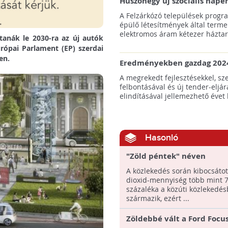
Huszonegy új szociális nap
hátrányos helyzetű kistele
A Felzárkózó települések progr
külterületén!
épülő létesítmények által terme
elektromos áram kétezer háztart
tanák le 2030-ra az új autók
urópai Parlament (EP) szerdai
en.
Eredményekben gazdag 2024
az amerikai tengeri szélene
A megrekedt fejlesztésekkel, sz
felbontásával és új tender-eljár
elindításával jellemezhető évet 
Hasonló
"Zöld péntek" néven
környezettudatos közleke
A közlekedés során kibocsátot
ösztönző kampányt indíta
dioxid-mennyiség több mint 
Romániában
százaléka a közúti közlekedés
származik, ezért ...
Zöldebbé vált a Ford Focu