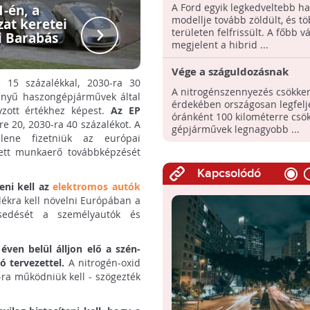
A Ford egyik legkedveltebb ha
-én, a
modellje tovább zöldült, és t
at keretei
területen felfrissült. A főbb v
ti Barabás
megjelent a hibrid ...
Vége a száguldozásnak
e 15 százalékkal, 2030-ra 30
Hollandiában - környezet
A nitrogénszennyezés csökke
önnyű haszongépjárművek által
okokból csökkentik a meg
érdekében országosan legfel
yzott értékhez képest.
Az EP
legnagyobb sebességet
óránként 100 kilométerre csök
re 20, 2030-ra 40 százalékot. A
gépjárművek legnagyobb ...
llene fizetniük az európai
ntett munkaerő továbbképzését
Kapcsolódó
eni kell az
elektromos autók
lékra kell növelni Európában a
esedését a személyautók és
éven belül álljon elő a szén-
ó tervezettel.
A nitrogén-oxid
ra működniük kell - szögezték