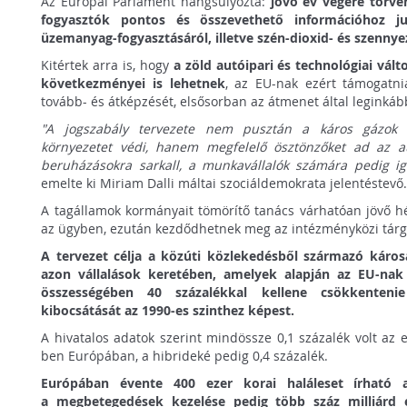
Az Európai Parlament hangsúlyozta:
jövő év végére törvén
fogyasztók pontos és összevethető információhoz j
üzemanyag-fogyasztásáról, illetve szén-dioxid- és szenny
Kitértek arra is, hogy
a zöld autóipari és technológiai vál
következményei is lehetnek
, az EU-nak ezért támogatni
tovább- és átképzését, elsősorban az átmenet által leginkáb
"A jogszabály tervezete nem pusztán a káros gázok k
környezetet védi, hanem megfelelő ösztönzőket ad az aut
beruházásokra sarkall, a munkavállalók számára pedig ig
emelte ki Miriam Dalli máltai szociáldemokrata jelentéstevő
A tagállamok kormányait tömörítő tanács várhatóan jövő hé
az ügyben, ezután kezdődhetnek meg az intézményközi tárg
A tervezet célja a közúti közlekedésből származó káro
azon vállalások keretében, amelyek alapján az EU-nak
összességében 40 százalékkal kellene csökkenten
kibocsátását az 1990-es szinthez képest.
A hivatalos adatok szerint mindössze 0,1 százalék volt az
ben Európában, a hibrideké pedig 0,4 százalék.
Európában évente 400 ezer korai haláleset írható a
a megbetegedések kezelése pedig több száz milliárd e