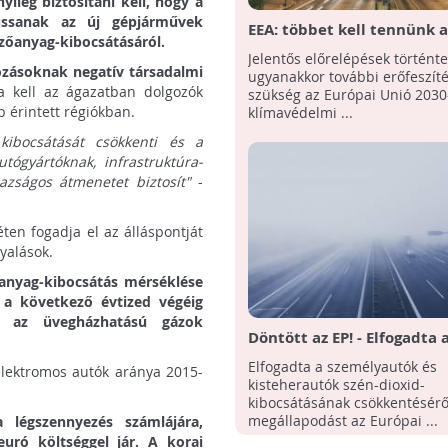
yileg biztosítani kell, hogy a
ussanak az új gépjárművek
EEA: többet kell tennünk a
ezőanyag-kibocsátásáról.
2030-as klímavédelmi
Jelentős előrelépések történte
célkitűzéseinek teljesítés
tozásoknak negatív társadalmi
ugyanakkor további erőfeszít
a kell az ágazatban dolgozók
szükség az Európai Unió 2030
b érintett régiókban.
klímavédelmi ...
ibocsátását csökkenti és a
ógyártóknak, infrastruktúra-
azságos átmenetet biztosít"
-
.
ten fogadja el az álláspontját
yalások.
sanyag-kibocsátás mérséklése
 a következő évtized végéig
ie az üvegházhatású gázok
Döntött az EP! - Elfogadta 
személyautók és kisteher
Elfogadta a személyautók és
 elektromos autók aránya 2015-
szén-dioxid-kibocsátásána
kisteherautók szén-dioxid-
csökkentéséről szóló
kibocsátásának csökkentésérő
megállapodást
megállapodást az Európai ...
 légszennyezés számlájára,
uró költséggel jár. A korai