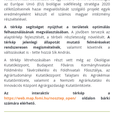
az Európai Unió (EU) biológiai sokféleség stratégia 2020
célkitűzéseinek hazai megvalósítását szolgáló projekt egyik
eredményeként készült el számos magyar intézmény
részvételével.
A térkép segítséget nyújthat a területek optimálás
felhasználásának megválasztásában.
A jövőben tervezik az
alaptérkép fejlesztését, a térbeli részletesség növelését.
A
térkép jelenlegi állapotát mutató felméréseket
rendszeresen megismételnék
, valamint követnék a
változásokat is - tette hozzá Sík András.
A térkép létrehozásában részt vett még az Ökológiai
Kutatóközpont, Budapest Főváros Kormányhivatala
Földmérési Távérzékelési és Földhivatali Főosztálya, az
Agrártudományi Kutatóközpont Talajtani és Agrokémiai
Kutatóintézete, valamint a Nemzeti Agrárkutatási és
Innovációs Központ Agrárgazdasági Kutatóintézete.
Az interaktív térkép a
https://web.map.fomi.hu/nosztep_open/
oldalon bárki
számára elérhető.