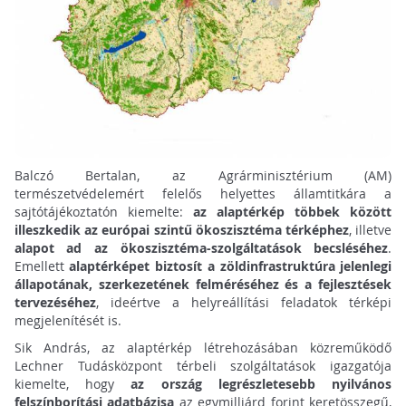
Balczó Bertalan, az Agrárminisztérium (AM)
természetvédelemért felelős helyettes államtitkára a
sajtótájékoztatón kiemelte:
az alaptérkép többek között
illeszkedik az európai szintű ökoszisztéma térképhez
, illetve
alapot ad az ökoszisztéma-szolgáltatások becsléséhez
.
Emellett
alaptérképet biztosít a zöldinfrastruktúra jelenlegi
állapotának, szerkezetének felméréséhez és a fejlesztések
tervezéséhez
, ideértve a helyreállítási feladatok térképi
megjelenítését is.
Sik András, az alaptérkép létrehozásában közreműködő
Lechner Tudásközpont térbeli szolgáltatások igazgatója
kiemelte, hogy
az ország legrészletesebb nyilvános
felszínborítási adatbázisa
az egymilliárd forint keretösszegű,