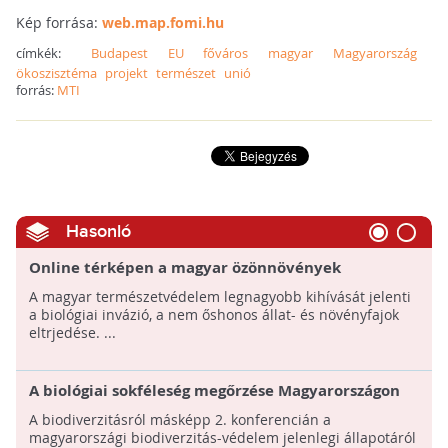
Kép forrása:
web.map.fomi.hu
címkék:
Budapest
EU
főváros
magyar
Magyarország
ökoszisztéma
projekt
természet
unió
forrás:
MTI
Hasonló
Online térképen a magyar özönnövények
A magyar természetvédelem legnagyobb kihívását jelenti
a biológiai invázió, a nem őshonos állat- és növényfajok
eltrjedése. ...
A biológiai sokféleség megőrzése Magyarországon
A biodiverzitásról másképp 2. konferencián a
magyarországi biodiverzitás-védelem jelenlegi állapotáról