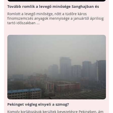
Tovább romlik a levegő minősége Sanghajban és
környékén
Romlott a levegő minősége, nőtt a tüdőre káros
finomszemcsés anyagok mennyisége a januártól áprilisig
tartó időszakban ...
Pekinget végleg elnyeli a szmog?
Komoly korlátozások kerültek bevezetésre Pekingben, ám