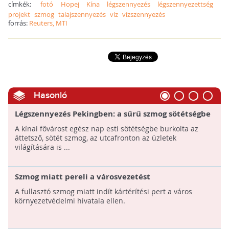
címkék:
fotó
Hopej
Kína
légszennyezés
légszennyezettség
projekt
szmog
talajszennyezés
víz
vízszennyezés
forrás:
Reuters, MTI
Hasonló
Légszennyezés Pekingben: a sűrű szmog sötétségbe
borította a kínai fővárost
A kínai fővárost egész nap esti sötétségbe burkolta az
áttetsző, sötét szmog, az utcafronton az üzletek
világítására is ...
Szmog miatt pereli a városvezetést
A fullasztó szmog miatt indít kártérítési pert a város
környezetvédelmi hivatala ellen.