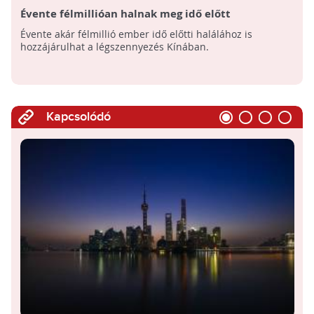
Évente félmillióan halnak meg idő előtt
Évente akár félmillió ember idő előtti halálához is
hozzájárulhat a légszennyezés Kínában.
Kapcsolódó