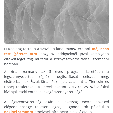
Li Keqiang tartotta a szavát, a kínai miniszterelnök
májusban
tett ígéretet arra
, hogy az eddigieknél jóval komolyabb
eltökéltséget fog mutatni a környezetkárosítással szembeni
harcban.
A kínai kormány az 5 éves program keretében a
legszennyezetteb régiók megtisztítását célozza meg,
elsősorban az Észak-Kínai Pekinget, valamint a Tiencsin és
Hopej területeket. A tervek szerint 2017-re 25 százalékkal
kívánják csökkenteni a levegő szennyezettségét.
A légszennyezettség okán a lakosság egyre növekvő
elégedetlensége teljesen jogos, - gondoljunk például a
pekingi szmogra
, amelynek híre bejárta a világsajtót.