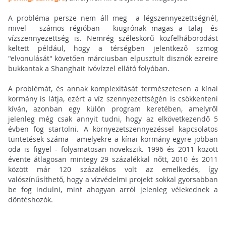
A probléma persze nem áll meg a légszennyezettségnél,
mivel - számos régióban - kiugrónak magas a talaj- és
vízszennyezettség is. Nemrég széleskörű közfelháborodást
keltett például, hogy a térségben jelentkező szmog
"elvonulását" követően márciusban elpusztult disznók ezreire
bukkantak a Shanghait ivóvízzel ellátó folyóban.
A problémát, és annak komplexitását természetesen a kínai
kormány is látja, ezért a víz szennyezettségén is csökkenteni
kíván, azonban egy külön program keretében, amelyről
jelenleg még csak annyit tudni, hogy az elkövetkezendő 5
évben fog startolni. A környezetszennyezéssel kapcsolatos
tüntetések száma - amelyekre a kínai kormány egyre jobban
oda is figyel - folyamatosan növekszik. 1996 és 2011 között
évente átlagosan mintegy 29 százalékkal nőtt, 2010 és 2011
között már 120 százalékos volt az emelkedés, így
valószínűsíthető, hogy a vízvédelmi projekt sokkal gyorsabban
be fog indulni, mint ahogyan arról jelenleg vélekednek a
döntéshozók.