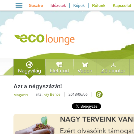
Gasztro
Idézetek
Képek
Rólunk
Kapcsolat
Nagyvilág
Életmód
Vadon
Zöldmotor
Azt a négyszázát!
írta:
Fáy Bence
2013/06/06
Magazin