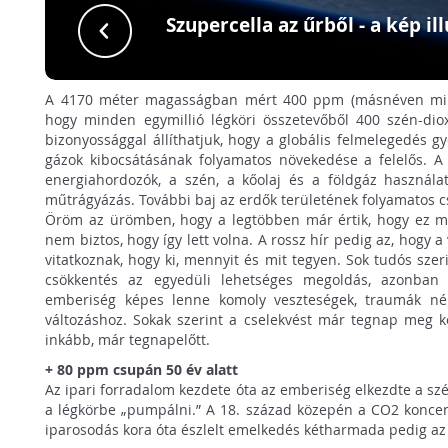
Szupercella az űrből - a kép il
A 4170 méter magasságban mért 400 ppm (másnéven millio
hogy minden egymillió légköri összetevőből 400 szén-di
bizonyossággal állíthatjuk, hogy a globális felmelegedés 
gázok kibocsátásának folyamatos növekedése a felelős. A 
energiahordozók, a szén, a kőolaj és a földgáz használa
műtrágyázás. További baj az erdők területének folyamatos 
Öröm az ürömben, hogy a legtöbben már értik, hogy ez mit
nem biztos, hogy így lett volna. A rossz hír pedig az, hogy 
vitatkoznak, hogy ki, mennyit és mit tegyen. Sok tudós szer
csökkentés az egyedüli lehetséges megoldás, azonban
emberiség képes lenne komoly veszteségek, traumák nél
változáshoz. Sokak szerint a cselekvést már tegnap meg k
inkább, már tegnapelőtt.
+
80 ppm csupán 50 év alatt
Az ipari forradalom kezdete óta az emberiség elkezdte a s
a légkörbe „pumpálni.” A 18. század közepén a CO2 koncent
iparosodás kora óta észlelt emelkedés kétharmada pedig az 