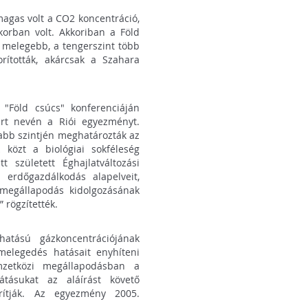
magas volt a CO2 koncentráció,
 korban volt. Akkoriban a Föld
t melegebb, a tengerszint több
rították, akárcsak a Szahara
"Föld csúcs" konferenciáján
ert nevén a Riói egyezményt.
sabb szintjén meghatározták az
közt a biológiai sokféleség
t született Éghajlatváltozási
 erdőgazdálkodás alapelveit,
 megállapodás kidolgozásának
 rögzítették.
atású gázkoncentrációjának
lmelegedés hatásait enyhíteni
emzetközi megállapodásban a
átásukat az aláírást követő
rítják. Az egyezmény 2005.