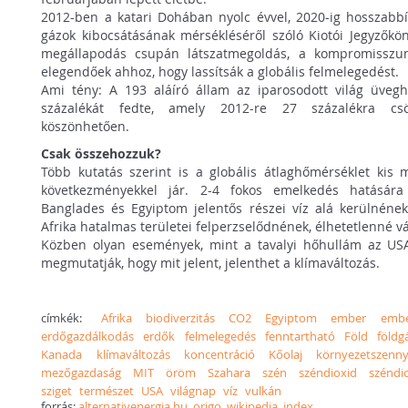
2012-ben a katari Dohában nyolc évvel, 2020-ig hosszabb
gázok kibocsátásának mérsékléséről szóló Kiotói Jegyzőkö
megállapodás csupán látszatmegoldás, a kompromisszu
elegendőek ahhoz, hogy lassítsák a globális felmelegedést.
Ami tény: A 193 aláíró állam az iparosodott világ üveg
százalékát fedte, amely 2012-re 27 százalékra csö
köszönhetően.
Csak összehozzuk?
Több kutatás szerint is a globális átlaghőmérséklet kis
következményekkel jár. 2-4 fokos emelkedés hatására
Banglades és Egyiptom jelentős részei víz alá kerülnének,
Afrika hatalmas területei felperzselődnének, élhetetlenné vá
Közben olyan események, mint a tavalyi hőhullám az US
megmutatják, hogy mit jelent, jelenthet a klímaváltozás.
címkék:
Afrika
biodiverzitás
CO2
Egyiptom
ember
embe
erdőgazdálkodás
erdők
felmelegedés
fenntartható
Föld
földg
Kanada
klímaváltozás
koncentráció
Kőolaj
környezetszenn
mezőgazdaság
MIT
öröm
Szahara
szén
széndioxid
széndi
sziget
természet
USA
világnap
víz
vulkán
forrás:
alternativenergia.hu, origo, wikipedia, index