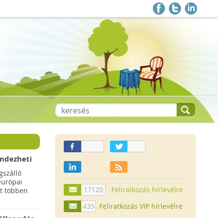
endezheti
t
szálló
európai
17120
Feliratkozás hírlevélre
t többen
435
Feliratkozás VIP hírlevélre