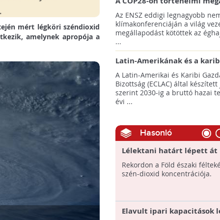
A COP28-on történelmi meg
született! - Összefoglaló az 
Az ENSZ eddigi legnagyobb nem
klímacsúcsáról
klímakonferenciáján a világ veze
ején mért légköri széndioxid
megállapodást kötöttek az éghaj
etkezik, amelynek apropója a
...
Latin-Amerikának és a karib
térségnek növelniük kell ki
A Latin-Amerikai és Karibi Gazd
az éghajlatvédelmi célok el
Bizottság (ECLAC) által készített
szerint 2030-ig a bruttó hazai 
évi ...
Hasonló
Lélektani határt lépett át
Rekordon a Föld északi féltek
szén-dioxid koncentrációja.
Elavult ipari kapacitások l