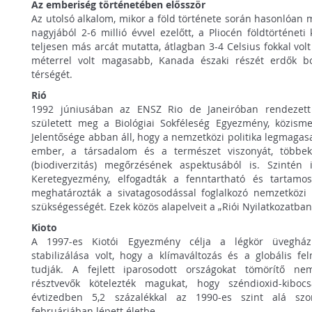
Az emberiség történetében elősször
Az utolsó alkalom, mikor a föld története során hasonlóan 
nagyjából 2-6 millió évvel ezelőtt, a Pliocén földtörténeti
teljesen más arcát mutatta, átlagban 3-4 Celsius fokkal vol
méterrel volt magasabb, Kanada északi részét erdők bo
térségét.
Rió
1992 júniusában az ENSZ Rio de Janeiróban rendezett 
született meg a Biológiai Sokféleség Egyezmény, közism
Jelentősége abban áll, hogy a nemzetközi politika legmaga
ember, a társadalom és a természet viszonyát, többek 
(biodiverzitás) megőrzésének aspektusából is. Szintén it
Keretegyezmény, elfogadták a fenntartható és tartamos
meghatározták a sivatagosodással foglalkozó nemzetközi
szükségességét. Ezek közös alapelveit a „Riói Nyilatkozatban”
Kioto
A 1997-es Kiotói Egyezmény célja a légkör üvegházh
stabilizálása volt, hogy a klímaváltozás és a globális fe
tudják. A fejlett iparosodott országokat tömörítő n
résztvevők kötelezték magukat, hogy széndioxid-kibocs
évtizedben 5,2 százalékkal az 1990-es szint alá szo
februárjában lépett életbe.