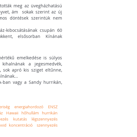
ították meg az üvegházhatású
nyvet, ám sokak szerint az új
mos döntések szerintük nem
ház-kibocsátásának csupán 60
kkent, elsősorban Kínának
 mértékű emelkedése is súlyos
 kihalnának a jegesmedvék,
 sok apró kis sziget eltűnne,
lnának...
A-ban vagy a Sandy hurrikán,
riség
energiahordozó
ENSZ
áz
Hawaii
hőhullám
hurrikán
yezés
kutatás
légszennyezés
oxid koncentráció
szennyezés