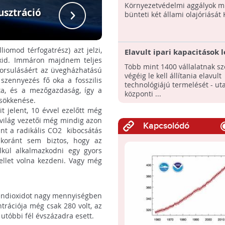
- 2
Környezetvédelmi aggályok mi
lusztráció
CO
bünteti két állami olajóriását 
mod térfogatrész) azt jelzi,
Elavult ipari kapacitások l
oxid. Immáron majdnem teljes
Több mint 1400 vállalatnak s
gyorsulásáért az üvegházhatású
végéig le kell állítania elavult
szennyezés fő oka a fosszilis
technológiájú termelését - uta
ta, és a mezőgazdaság, így a
központi ...
csökkenése.
 jelent, 10 évvel ezelőtt még
a világ vezetői még mindig azon
Kapcsolódó
int a radikális CO2 kibocsátás
 koránt sem biztos, hogy az
kül alkalmazkodni egy gyors
ellet volna kezdeni. Vagy még
zéndioxidot nagy mennyiségben
rációja még csak 280 volt, az
utóbbi fél évszázadra esett.