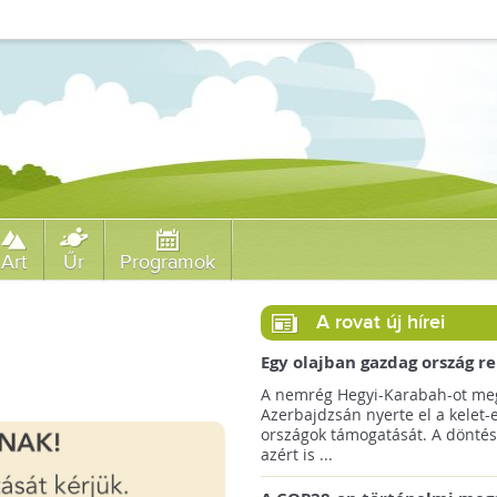
Art
Űr
Programok
A rovat új hírei
Egy olajban gazdag ország r
jövőre a COP29 klímacsúcso
A nemrég Hegyi-Karabah-ot meg
Azerbajdzsán nyerte el a kelet-
országok támogatását. A döntés
azért is ...