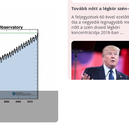
Tovább nőtt a légkör szén-
koncentrációja
A feljegyzések 60 évvel ezelőt
óta a negyedik legnagyobb m
nőtt a szén-dioxid légköri
koncentrációja 2018-ban ...
A Trump-kormány leállítj
szén-dioxidfigyelő progra
A kormány pont akkor lépett 
amikor a széndioxid mértéke 
küszöböt lépett át. A döntést 
magyarázták, ...