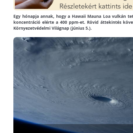
Egy hónapja annak, hogy a Hawaii Mauna Loa vulkán tet
koncentráció elérte a 400 ppm-et. Rövid áttekintés köv
Környezetvédelmi Világnap (június 5.).