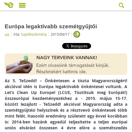
Európa legaktívabb szemétgyűjtői
írta:
Sajtóközlemény
2015/06/17
Hír
Az 5. TeSzedd! – Önkéntesen a tiszta Magyarországért!
akcióval idén is Európa legaktívabb önkéntesei voltunk. A
Let’s Clean Up Europe! (LCUE, Tisztítsuk meg Európát!)
összeurópai kezdeményezéshez a - 2015. május 15-17.
között lezajlott - TeSzedd! akcióval Magyarország adta a
szemétgyűjtési helyszínek és a résztvevő önkéntesek több
mint felét. Hasonló eredmény született egy évvel korábban
is: 2014-ben hazánk egyedül teljesítette a teljes európai
uniós elvárást összesen 4 évre előre a szemétszedés