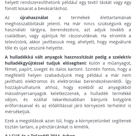
helyett rendszeresíthetünk például egy textil táskát vagy egy
fonott kosarat a bevásárláshoz.
Az
újrahasználat
a termékek élettartamának
meghosszabbítását jelenti. Ha már nincs szükségünk egy
használati tárgyra, berendezésre, azt adjuk tovább a
családban, vagy ajánljuk fel rászorulóknak. Ha elromlik a
televíziónk, akkor javíttassuk meg, ahelyett, hogy megválunk
tőle és újat veszünk helyette.
A hulladékká vált anyagok hasznosítását pedig a szelektív
hulladékgyűjtéssel tudjuk elősegíteni:
külön a műanyagot,
fémet, papírt, üveget és italos kartont. Szintén fontos, hogy a
megfelelő helyen szabaduljunk meg például a már nem
javítható elektromos és elektronikai berendezéseinktől. Így
hozzájárulhatunk ahhoz, hogy ezekből az anyagokból
másodnyersanyagok keletkezzenek, a hulladék termékké
váljon, és ezáltal takarékosabban bánjunk bolygónk
erőforrásaival és az előállítással járó környezeti terhelést is
mérsékeljük.
Ezek a megoldások azon túl, hogy a környezetünket segítenek
tisztán tartani, a pénztárcánkat is kímélik.
A LCUE és a TeSzedd! 2014. évben