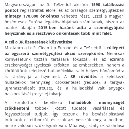
Magyarországon az 5. TeSzedd! akcióra
1590 találkozási
pontot
regisztráltak előre, és az országos szemétgyűjtésben
mintegy 170.000 önkéntes
vehetett részt. Ezzel a magyar
önkéntesek Európa legaktívabbjainak számítanak, hiszen az
adatok alapján
2015-ben hazánk adta a szemétgyűjtési
helyszínek és a résztvevő önkéntesek több mint felét.
A cél a 3R üzenetének közvetítése
Mostanra a Let’s Clean Up Europe! és a TeSzedd! is
túllépett
az egyszerű szemétgyűjtési akció szerepkörén.
Nemcsak
környezetünk tisztán tartására fókuszál, és az eziránti
érzékenységet igyekszik erősíteni az emberekben, hanem a
körülöttünk keletkező hulladékokkal való helyes bánásmódra
is ráirányítja a figyelmet. A
3R rövidítés
a keletkező
hulladékok mennyiségi csökkentését (reduce), a tárgyak
újrahasználatát (reuse), és a hulladékká vált anyagok
hasznosítását (recycle) takarja.
A körülöttünk keletkező
hulladékok mennyiségét
csökkenteni
többek között tudatos vásárlással és
fogyasztással tudjuk. Így teszünk, ha bevásárlólistával
indulunk el otthonról, és csak azt vesszük meg a boltban,
amire valóban szükségünk van. Műanyag szatyrok vásárlása