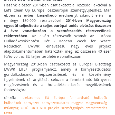
Hazánk először 2014-ben csatlakozott a TeSzedd! akcióval a
Let’s Clean Up Europe! összeurópai szemétgyűjtéshez. Már
ebben az évben kiemelkedő eredményt sikerült elérni: a
mintegy 180.000 résztvevővel
2014-ben Magyarország
egyedül teljesítette a teljes európai uniós elvárást összesen
4 évre vonatkozóan a szemétszedés résztvevőinek
tekintetében.
Az elvárt résztvevők számát az Európai
Hulladékcsökkentési Hét (European Week for Waste
Reduction, EWWR) elnevezésű négy éves projekt
alapdokumentumában határozták meg, az összesen 40 ezer
fő/év volt az EU teljes területére vonatkozóan.
Magyarország 2013-ban csatlakozott az Európai Bizottság
EWWR LIFE+ programjához, amely a környezettudatos
gondolkodásmód népszerűsítését, és a közvélemény
figyelmének ráirányítását célozza a fenntartható környezet
megőrzésének és a hulladékkeletkezés megelőzésének
fontosságára.
címkék:
elektromos
EU
Európa
fenntartható
hulladék
hulladékok
környezet
környezettudatos
magyar
Magyarország
műanyag
OHÜ
OKTF NHI
projekt
szemétgyűjtés
szemétszedés
textil