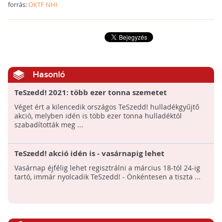
forrás:
OKTF NHI
Hasonló
TeSzedd! 2021: több ezer tonna szemetet
gyűjtöttek össze az önkéntesek
Véget ért a kilencedik országos TeSzedd! hulladékgyűjtő
akció, melyben idén is több ezer tonna hulladéktól
szabadították meg ...
TeSzedd! akció idén is - vasárnapig lehet
jelentkezni
Vasárnap éjfélig lehet regisztrálni a március 18-tól 24-ig
tartó, immár nyolcadik TeSzedd! - Önkéntesen a tiszta ...