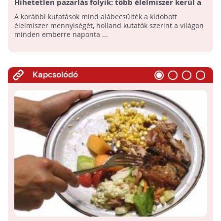
Hihetetlen pazarlás folyik: több élelmiszer kerül a
kukába, mint eddig gondoltuk
A korábbi kutatások mind alábecsülték a kidobott
élelmiszer mennyiségét, holland kutatók szerint a világon
minden emberre naponta ...
Kapcsolódó