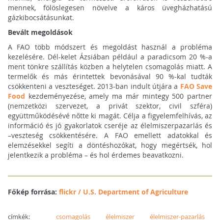
mennek, fölöslegesen növelve a káros üvegházhatású
gázkibocsátásunkat.
Bevált megoldások
A FAO több módszert és megoldást használ a probléma
kezelésére. Dél-kelet Ázsiában például a paradicsom 20 %-a
ment tönkre szállítás közben a helytelen csomagolás miatt. A
termelők és más érintettek bevonásával 90 %-kal tudták
csökkenteni a veszteséget. 2013-ban indult útjára a
FAO Save
Food
kezdeményezése, amely ma már mintegy 500 partner
(nemzetközi szervezet, a privát szektor, civil szféra)
együttműködésévé nőtte ki magát. Célja a figyelemfelhívás, az
információ és jó gyakorlatok cseréje az élelmiszerpazarlás és
–veszteség csökkentésére. A FAO emellett adatokkal és
elemzésekkel segíti a döntéshozókat, hogy megértsék, hol
jelentkezik a probléma – és hol érdemes beavatkozni.
Főkép forrása:
flickr / U.S. Department of Agriculture
címkék:
csomagolás
élelmiszer
élelmiszer-pazarlás