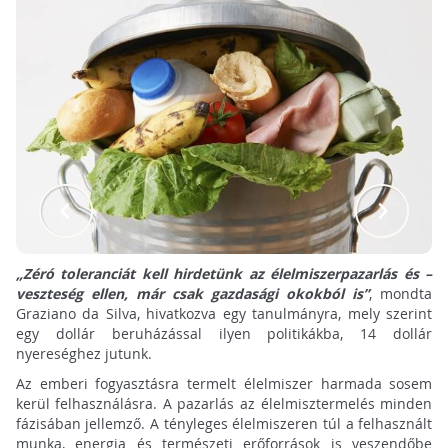
„Zéró toleranciát kell hirdetünk az élelmiszerpazarlás és –
veszteség ellen, már csak gazdasági okokból is”
, mondta
Graziano da Silva, hivatkozva egy tanulmányra, mely szerint
egy dollár beruházással ilyen politikákba, 14 dollár
nyereséghez jutunk.
Az emberi fogyasztásra termelt élelmiszer harmada sosem
kerül felhasználásra. A pazarlás az élelmisztermelés minden
fázisában jellemző. A tényleges élelmiszeren túl a felhasznált
munka, energia és természeti erőforrások is veszendőbe