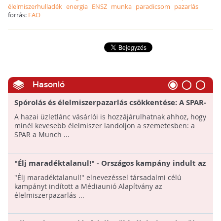
élelmiszerhulladék
energia
ENSZ
munka
paradicsom
pazarlás
forrás:
FAO
Hasonló
Spórolás és élelmiszerpazarlás csökkentése: A SPAR-
nál indul a „muncholás”
A hazai üzletlánc vásárlói is hozzájárulhatnak ahhoz, hogy
minél kevesebb élelmiszer landoljon a szemetesben: a
SPAR a Munch ...
"Élj maradéktalanul!" - Országos kampány indult az
élelmiszerpazarlás ellen
"Élj maradéktalanul!" elnevezéssel társadalmi célú
kampányt indított a Médiaunió Alapítvány az
élelmiszerpazarlás ...