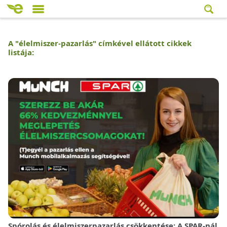
A "
élelmiszer-pazarlás
" címkével ellátott cikkek
listája:
Spórolás és élelmiszerpazarlás csökkentése: A SPAR-nál