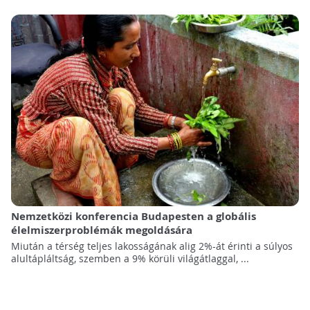
Nemzetközi konferencia Budapesten a globális
élelmiszerproblémák megoldására
Miután a térség teljes lakosságának alig 2%-át érinti a súlyos
alultápláltság, szemben a 9% körüli világátlaggal, ...