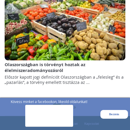
Olaszországban is törvényt hoztak az
élelmiszeradományozásról
Először kapott jogi definíciót Olaszországban a „felesleg” és a
„pazarlás”, a törvény emellett tisztázza az ...
Kövess minket a facebookon, likeold oldalunkat!
»
1
2
Bezárás