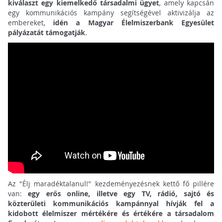
kiválaszt egy kiemelkedő társadalmi ügyet
, amely kapcsán
egy kommunikációs kampány segítségével aktivizálja az
embereket,
idén a Magyar Élelmiszerbank Egyesület
pályázatát támogatják
.
Az "Élj maradéktalanul!" kezdeményezésnek kettő fő pillére
van:
egy erős online, illetve egy TV, rádió, sajtó és
közterületi kommunikációs kampánnyal hívják fel a
kidobott élelmiszer mértékére és értékére a társadalom