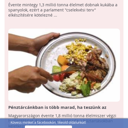
Spanyolország
Évente mintegy 1,3 millió tonna élelmet dobnak kukába a
spanyolok, ezért a parlament "cselekvési terv"
elkészítésére kötelezné ...
Pénztárcánkban is több marad, ha teszünk az
élelmiszerpazarlás ellen!
Magyarországon évente 1,8 millió tonna élelmiszer végzi
hulladékként, és ennek egy harmada a háztartásokban
Kövess minket a facebookon, likeold oldalunkat!
keletkezik. Mindez ...