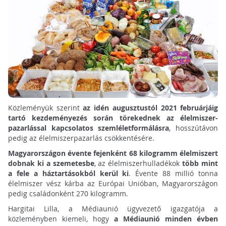
Közleményük szerint
az idén augusztustól 2021 februárjáig
tartó kezdeményezés során törekednek az élelmiszer-
pazarlással kapcsolatos szemléletformálásra
, hosszútávon
pedig az élelmiszerpazarlás csökkentésére.
Magyarországon évente fejenként 68 kilogramm élelmiszert
dobnak ki a szemetesbe
, az élelmiszerhulladékok
több mint
a fele a háztartásokból kerül ki
. Évente 88 millió tonna
élelmiszer vész kárba az Európai Unióban, Magyarországon
pedig családonként 270 kilogramm.
Hargitai Lilla, a Médiaunió ügyvezető igazgatója a
közleményben kiemeli, hogy
a Médiaunió minden évben