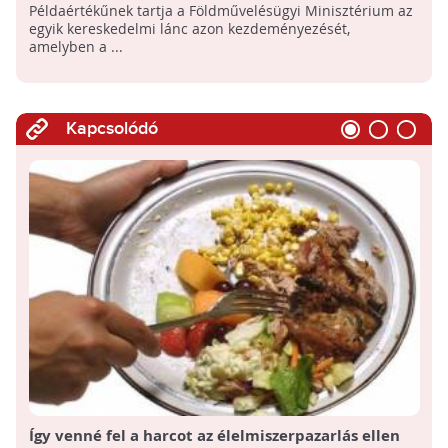
gyümölcsök is
Példaértékűnek tartja a Földművelésügyi Minisztérium az
egyik kereskedelmi lánc azon kezdeményezését,
amelyben a ...
Kapcsolódó
Így venné fel a harcot az élelmiszerpazarlás ellen