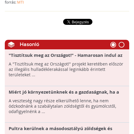
forrás:
MTI
Hasonló
"Tisztítsuk meg az Országot!" - Hamarosan indul az
illegális hulladéklerakók felszámolása
A "Tisztítsuk meg az Országot!" projekt keretében először
az illegális hulladéklerakással leginkább érintett
területeket ...
Miért jó környezetünknek és a gazdaságnak, ha a
szabálytalan gyümölcsöt és zöldséget választjuk?
A veszteség nagy része elkerülhető lenne, ha nem
ódzkodnánk a szabálytalan zöldségtől és gyümölcstől,
odafigyelnénk a ...
Pultra kerülnek a másodosztályú zöldségek és