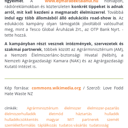
figyelmét
. A
www.eljmaradektalanul.hu
honlapon,
rádióreklámokban és közterületen
konkrét tippeket is adnak
arról, mit kell kezdeni a megmaradt élelmiszerrel
. Továbbá
indul egy több állomásból álló edukációs road-show is
. Az
edukációs kampány olyan támogatók jóvoltából valósulhat
meg, mint a Tesco Global Áruházak Zrt., az OTP Bank Nyrt. -
tette hozzá.
A kampányban részt vesznek intézmények, szervezetek és
szakmai partnerek
, többek között az Agrárminisztérium (AM),
a Nemzeti Élelmiszerlánc-biztonsági Hivatal (Nébih), a
Nemzeti Agrárgazdasági Kamara (NAK) és az Agrárgazdasági
Kutató Intézet is.
Kép forrása:
commons.wikimedia.org
/ Szerző: Love Fodd
Hate Waste NZ
címkék:
Agrárminisztérium
élelmiszer
élelmiszer-pazarlás
élelmiszerhulladék
életmód
háztartás
hulladék
hulladékcsökkentés
magyar
MIT
partnerek
szemét
szemléletformálás
táplálkozás
tudatos vásárlás
tudatosság