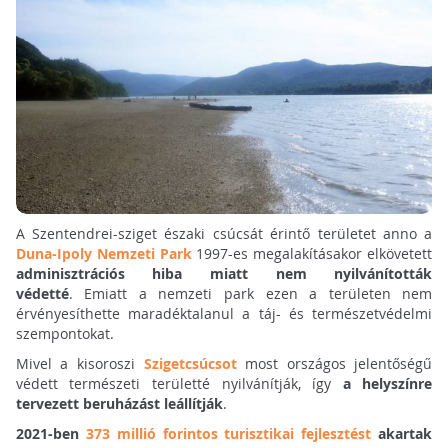
A Szentendrei-sziget északi csúcsát érintő területet anno a
Duna-Ipoly Nemzeti Park
1997-es megalakításakor elkövetett
adminisztrációs hiba miatt nem nyilvánították
védetté
. Emiatt a nemzeti park ezen a területen nem
érvényesíthette maradéktalanul a táj- és természetvédelmi
szempontokat.
Mivel a kisoroszi
Szigetcsúcsot
most országos jelentőségű
védett természeti területté nyilvánítják, így
a helyszínre
tervezett beruházást leállítják
.
2021-ben
373 millió forintos turisztikai fejlesztést
akartak