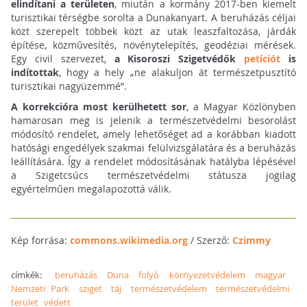
elindítani a területen
, miután a kormány 2017-ben kiemelt
turisztikai térségbe sorolta a Dunakanyart. A beruházás céljai
közt szerepelt többek közt az utak leaszfaltozása, járdák
építése, közművesítés, növénytelepítés, geodéziai mérések.
Egy civil szervezet,
a Kisoroszi Szigetvédők
petíciót
is
indítottak
, hogy a hely „ne alakuljon át természetpusztító
turisztikai nagyüzemmé”.
A korrekcióra most kerülhetett sor
, a Magyar Közlönyben
hamarosan meg is jelenik a természetvédelmi besorolást
módosító rendelet, amely lehetőséget ad a korábban kiadott
hatósági engedélyek szakmai felülvizsgálatára és a beruházás
leállítására. Így a rendelet módosításának hatályba lépésével
a Szigetcsúcs természetvédelmi státusza jogilag
egyértelműen megalapozottá válik.
Kép forrása:
commons.wikimedia.org
/ Szerző:
Czimmy
címkék:
beruházás
Duna
folyó
környezetvédelem
magyar
Nemzeti Park
sziget
táj
természetvédelem
természetvédelmi
terület
védett