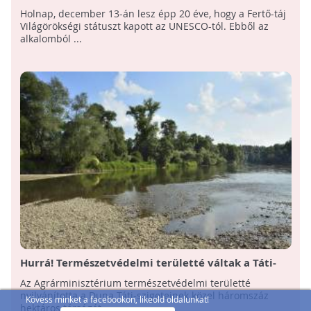
Udvaros Dorottyával ünnepeltek a civilek
Holnap, december 13-án lesz épp 20 éve, hogy a Fertő-táj
Sopronban
Világörökségi státuszt kapott az UNESCO-tól. Ebből az
alkalomból ...
Hurrá! Természetvédelmi területté váltak a Táti-
szigetek a Dunán!
Az Agrárminisztérium természetvédelmi területté
nyilvánította a Duna Táti-szigeteinek közel háromszáz
Kövess minket a facebookon, likeold oldalunkat!
hektáros térségét.