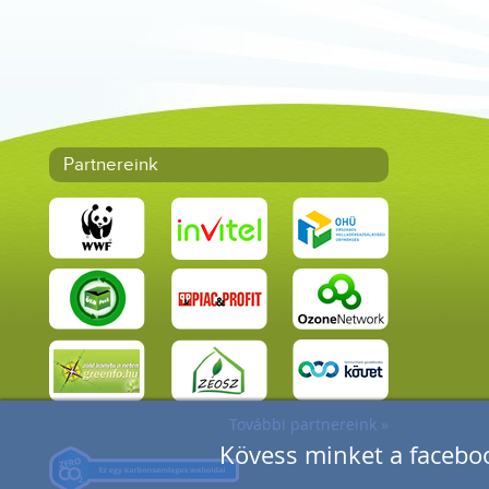
Partnereink
További partnereink »
Kövess minket a faceboo