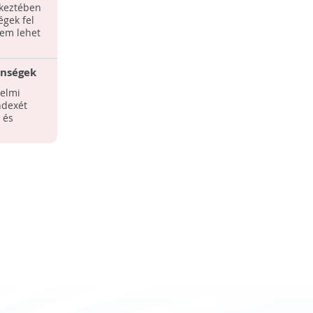
tkeztében
égek fel
nem lehet
enségek
int 528
elmi
2780
ndexét
k
 és