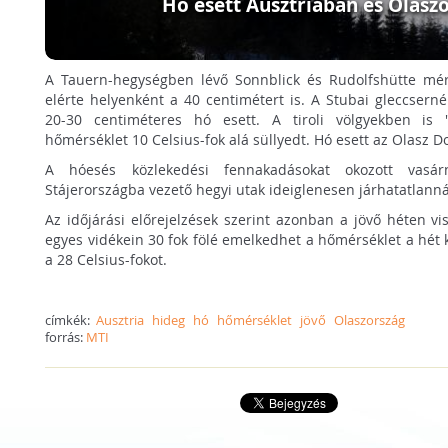
Hó esett Ausztriában és Olasz
A Tauern-hegységben lévő Sonnblick és Rudolfshütte mé
elérte helyenként a 40 centimétert is. A Stubai gleccserné
20-30 centiméteres hó esett. A tiroli völgyekben is "
hőmérséklet 10 Celsius-fok alá süllyedt. Hó esett az Olasz D
A hóesés közlekedési fennakadásokat okozott vasár
Stájerországba vezető hegyi utak ideiglenesen járhatatlanná
Az időjárási előrejelzések szerint azonban a jövő héten vis
egyes vidékein 30 fok fölé emelkedhet a hőmérséklet a hét k
a 28 Celsius-fokot.
címkék:
Ausztria
hideg
hó
hőmérséklet
jövő
Olaszország
forrás:
MTI