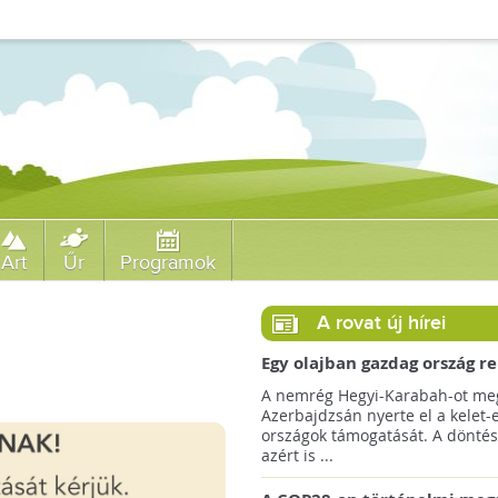
Art
Űr
Programok
A rovat új hírei
Egy olajban gazdag ország r
jövőre a COP29 klímacsúcso
A nemrég Hegyi-Karabah-ot meg
Azerbajdzsán nyerte el a kelet-
országok támogatását. A döntés
azért is ...