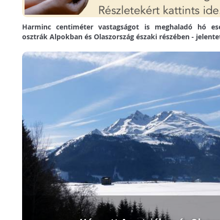
Harminc centiméter vastagságot is meghaladó hó ese
osztrák Alpokban és Olaszország északi részében - jelentet