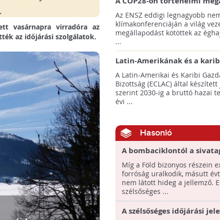
A COP28-on történelmi meg
született! - Összefoglaló az 
Az ENSZ eddigi legnagyobb nem
klímacsúcsáról
klímakonferenciáján a világ veze
tt vasárnapra virradóra az
megállapodást kötöttek az éghaj
ték az időjárási szolgálatok.
...
Latin-Amerikának és a karib
térségnek növelniük kell ki
A Latin-Amerikai és Karibi Gazd
az éghajlatvédelmi célok el
Bizottság (ECLAC) által készített
szerint 2030-ig a bruttó hazai 
évi ...
Hasonló
A bombaciklontól a sivata
havazásig – Soha nem volt
Míg a Föld bizonyos részein 
szélsőséges a világ időjárá
forróság uralkodik, másutt év
nem látott hideg a jellemző. 
szélsőséges ...
A szélsőséges időjárási jel