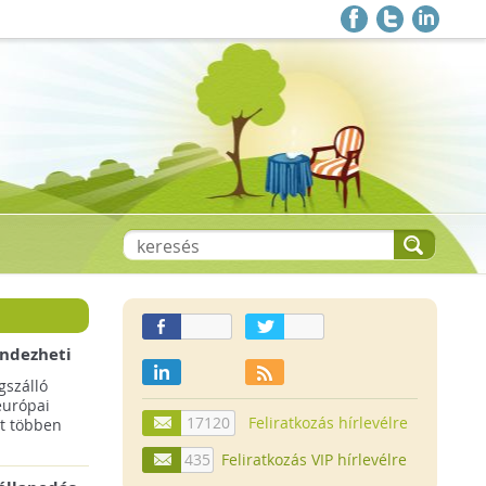
endezheti
t
szálló
európai
17120
Feliratkozás hírlevélre
t többen
435
Feliratkozás VIP hírlevélre