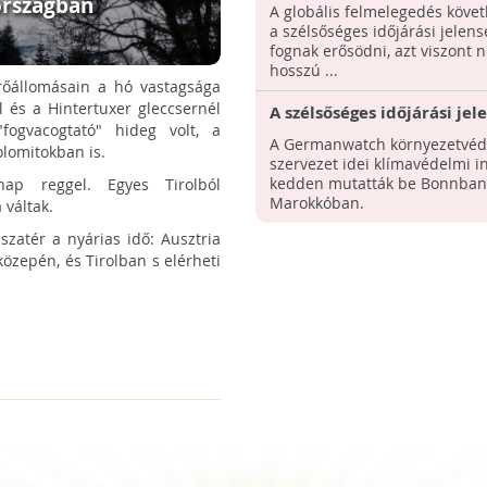
fel fognak erősödni
országban
A globális felmelegedés köve
a szélsőséges időjárási jelens
fognak erősödni, azt viszont 
hosszú ...
rőállomásain a hó vastagsága
l és a Hintertuxer gleccsernél
A szélsőséges időjárási jel
fogvacogtató" hideg volt, a
az elmúlt 19 évben több m
A Germanwatch környezetvéd
olomitokban is.
ezer embert öltek meg és 
szervezet idei klímavédelmi i
milliárd eurós kárt okozta
kedden mutatták be Bonnban
nap reggel. Egyes Tirolból
Marokkóban.
 váltak.
szatér a nyárias idő: Ausztria
özepén, és Tirolban s elérheti