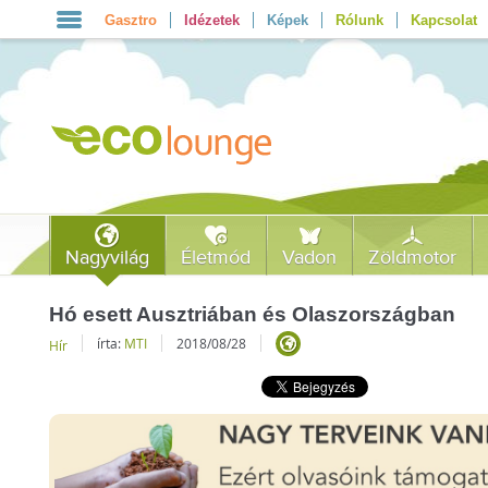
Gasztro
Idézetek
Képek
Rólunk
Kapcsolat
Nagyvilág
Életmód
Vadon
Zöldmotor
Hó esett Ausztriában és Olaszországban
írta:
MTI
2018/08/28
Hír