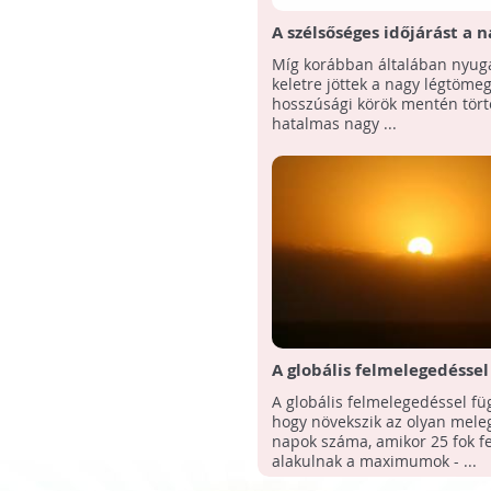
A szélsőséges időjárást a 
légtömegek vándorlási ir
Míg korábban általában nyuga
változása okozhatja
keletre jöttek a nagy légtöme
hosszúsági körök mentén tör
hatalmas nagy ...
A globális felmelegedéssel
össze, hogy több a meleg 
A globális felmelegedéssel fü
hogy növekszik az olyan mele
napok száma, amikor 25 fok fe
alakulnak a maximumok - ...