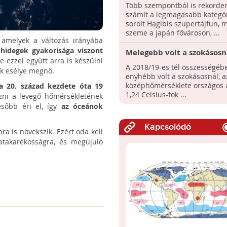
tájfun
Több szempontból is rekorde
számít a legmagasabb kategó
sorolt Hagibis szupertájfun, 
szeme a japán fővároson, ...
, amelyek a változás irányába
hidegek gyakorisága viszont
Melegebb volt a szokásosná
 ezzel együtt arra is készülni
tél
A 2018/19-es tél összességéb
ék esélye megnő.
enyhébb volt a szokásosnál, a
középhőmérséklete országos 
e a 20. század kezdete óta 19
1,24 Celsius-fok ...
zni a levegő hőmérsékletének
sőbb éri el, így
az óceánok
Kapcsolódó
ra is növekszik. Ezért oda kell
iatakarékosságra, és megújuló