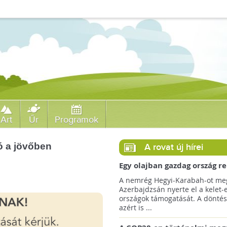
Art
Űr
Programok
ó a jövőben
A rovat új hírei
Egy olajban gazdag ország r
jövőre a COP29 klímacsúcso
A nemrég Hegyi-Karabah-ot meg
Azerbajdzsán nyerte el a kelet-
országok támogatását. A döntés
azért is ...