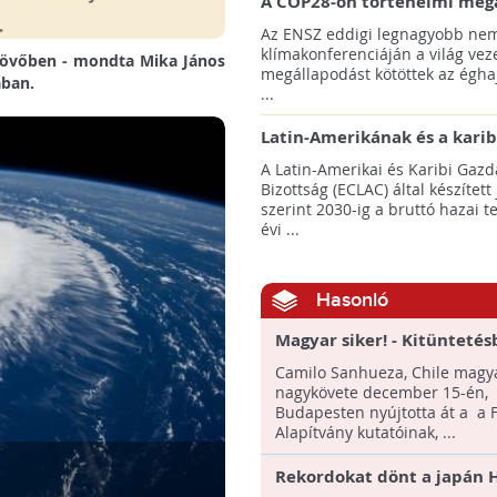
A COP28-on történelmi meg
született! - Összefoglaló az 
Az ENSZ eddigi legnagyobb nem
klímacsúcsáról
klímakonferenciáján a világ veze
a jövőben - mondta Mika János
megállapodást kötöttek az éghaj
ában.
...
Latin-Amerikának és a karib
térségnek növelniük kell ki
A Latin-Amerikai és Karibi Gazd
az éghajlatvédelmi célok el
Bizottság (ECLAC) által készített
szerint 2030-ig a bruttó hazai 
évi ...
Hasonló
Magyar siker! - Kitünteté
részesített két hazai klím
Camilo Sanhueza, Chile magy
a chilei külügyminisztéri
nagykövete december 15-én,
Budapesten nyújtotta át a a
Alapítvány kutatóinak, ...
Rekordokat dönt a japán H