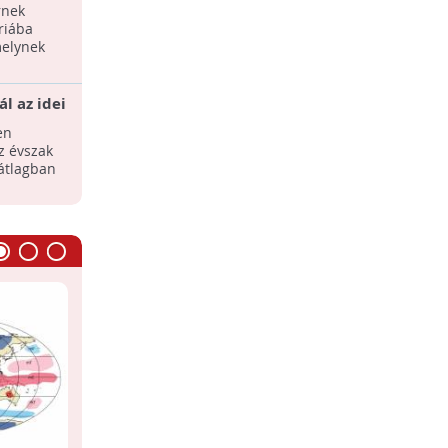
rnek
riába
melynek
l az idei
en
z évszak
átlagban