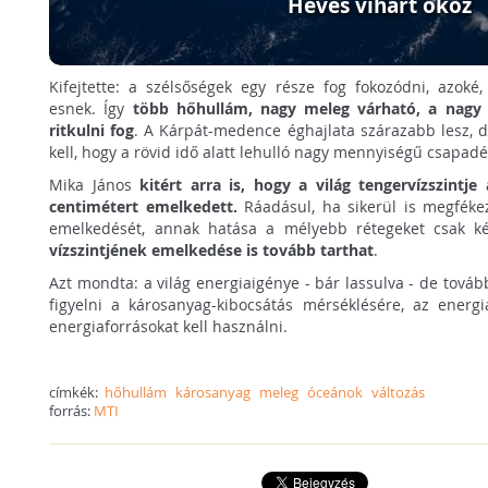
Heves vihart okoz
Kifejtette: a szélsőségek egy része fog fokozódni, azoké
esnek. Így
több hőhullám, nagy meleg várható, a nagy 
ritkulni fog
. A Kárpát-medence éghajlata szárazabb lesz, de
kell, hogy a rövid idő alatt lehulló nagy mennyiségű csapad
Mika János
kitért arra is, hogy a világ tengervízszintj
centimétert emelkedett.
Ráadásul, ha sikerül is megféke
emelkedését, annak hatása a mélyebb rétegeket csak ké
vízszintjének emelkedése is tovább tarthat
.
Azt mondta: a világ energiaigénye - bár lassulva - de tovább
figyelni a károsanyag-kibocsátás mérséklésére, az energ
energiaforrásokat kell használni.
címkék:
hőhullám
károsanyag
meleg
óceánok
változás
forrás:
MTI