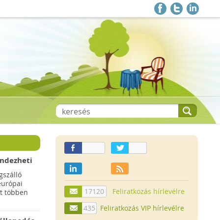
endezheti
t
szálló
európai
17120
Feliratkozás hírlevélre
t többen
435
Feliratkozás VIP hírlevélre