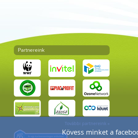
Partnereink
További partnereink »
Kövess minket a faceboo