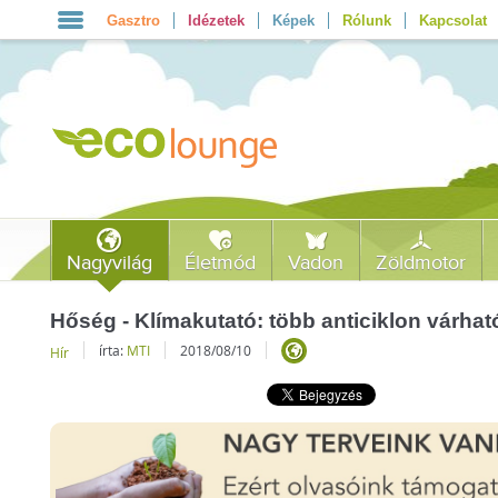
Gasztro
Idézetek
Képek
Rólunk
Kapcsolat
Nagyvilág
Életmód
Vadon
Zöldmotor
Hőség - Klímakutató: több anticiklon várhat
írta:
MTI
2018/08/10
Hír