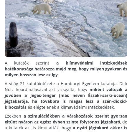
A kutatók szerint
a klímavédelmi intézkedések
hatékonysága határozza majd meg, hogy milyen gyakran és
milyen hosszan lesz ez így
.
A világ 21 kutatóintézete a Hamburgi Egyetem kutatója, Dirk
Notz koordinálásával azt vizsgálta, hogy
miként változik a
jövőben a Jeges-tenger (más néven Északi-sarki-óceán)
jégtakarója, ha továbbra is magas lesz a szén-dioxid-
kibocsátás
és elégtelenek a klímavédelmi intézkedések.
Ezekben
a szimulációkban a várakozások szerint gyorsan
eltűnt nyáron az egész évben szinte folytonos jégtakaró
, de
a kutatók azt is kimutatták, hogy
a nyári jégtakaró akkor is