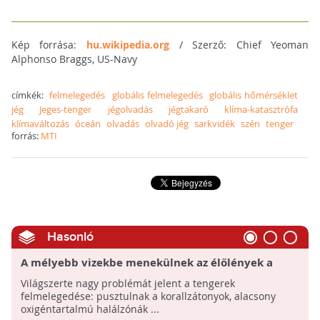
Kép forrása:
hu.wikipedia.org
/ Szerző: Chief Yeoman
Alphonso Braggs, US-Navy
címkék:
felmelegedés
globális felmelegedés
globális hőmérséklet
jég
Jeges-tenger
jégolvadás
jégtakaró
klíma-katasztrófa
klímaváltozás
óceán
olvadás
olvadó jég
sarkvidék
szén
tenger
forrás:
MTI
Hasonló
A mélyebb vizekbe menekülnek az élőlények a
melegedő tengerekben
Világszerte nagy problémát jelent a tengerek
felmelegedése: pusztulnak a korallzátonyok, alacsony
oxigéntartalmú halálzónák ...