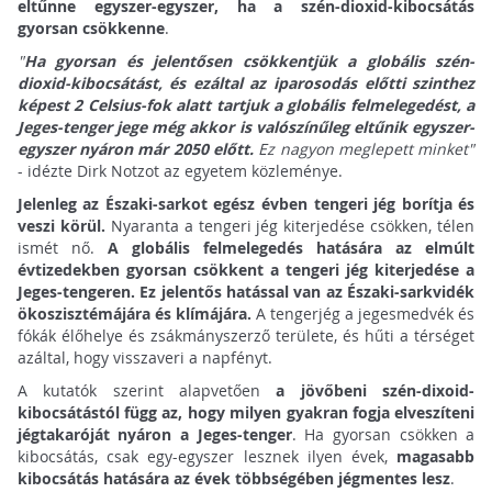
eltűnne egyszer-egyszer, ha a szén-dioxid-kibocsátás
gyorsan csökkenne
.
"
Ha gyorsan és jelentősen csökkentjük a globális szén-
dioxid-kibocsátást, és ezáltal az iparosodás előtti szinthez
képest 2 Celsius-fok alatt tartjuk a globális felmelegedést, a
Jeges-tenger jege még akkor is valószínűleg eltűnik egyszer-
egyszer nyáron már 2050 előtt.
Ez nagyon meglepett minket"
- idézte Dirk Notzot az egyetem közleménye.
Jelenleg az Északi-sarkot egész évben tengeri jég borítja és
veszi körül.
Nyaranta a tengeri jég kiterjedése csökken, télen
ismét nő.
A globális felmelegedés hatására az elmúlt
évtizedekben gyorsan csökkent a tengeri jég kiterjedése a
Jeges-tengeren.
Ez jelentős hatással van az Északi-sarkvidék
ökoszisztémájára és klímájára.
A tengerjég a jegesmedvék és
fókák élőhelye és zsákmányszerző területe, és hűti a térséget
azáltal, hogy visszaveri a napfényt.
A kutatók szerint alapvetően
a jövőbeni szén-dixoid-
kibocsátástól függ az, hogy milyen gyakran fogja elveszíteni
jégtakaróját nyáron a Jeges-tenger
. Ha gyorsan csökken a
kibocsátás, csak egy-egyszer lesznek ilyen évek,
magasabb
kibocsátás hatására az évek többségében jégmentes lesz
.