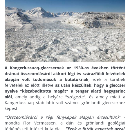
A Kangerlussuaq-gleccsernek az 1930-as években történt
drámai összeomlásáról akkori légi és szárazföldi felvételek
alapján volt tudomásuk a kutatóknak
, ezek a korabeli
felvételek az előtt, illetve
az után készültek, hogy a gleccser
nyelve "kiszabadította magát" a tenger alatti hegygerinc
alól
, amely addig a helyére "szögezte", és amely miatt a
Kangerlussuaq stabilabb volt számos grönlandi gleccserhez
képest.
"Összeomlásáról a régi fényképek alapján értesültünk"
-
mondta Flor Vermassen, a dán és grönlandi geológiai
térképészeti intézet kutatója.
"Ezek a fotók egyeztek azzal,