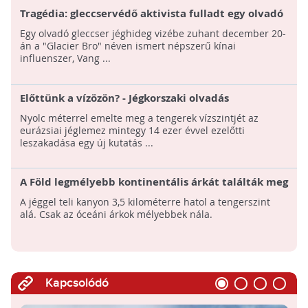
Tragédia: gleccservédő aktivista fulladt egy olvadó
gleccser vizébe
Egy olvadó gleccser jéghideg vizébe zuhant december 20-
án a "Glacier Bro" néven ismert népszerű kínai
influenszer, Vang ...
Előttünk a vízözön? - Jégkorszaki olvadás
figyelmeztet minket a tengerszint várható
Nyolc méterrel emelte meg a tengerek vízszintjét az
emelkedésére
eurázsiai jéglemez mintegy 14 ezer évvel ezelőtti
leszakadása egy új kutatás ...
A Föld legmélyebb kontinentális árkát találták meg
a kelet-antarktiszi Denman-gleccser alatt
A jéggel teli kanyon 3,5 kilométerre hatol a tengerszint
alá. Csak az óceáni árkok mélyebbek nála.
Kapcsolódó