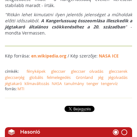
stabilabb maradt - írták.
"Ritkán lehet kimutatni ilyen jelentős jelenséget a műholdak
előtti időszakból.
A Kangerlussuaq összeomlása illeszkedik a
jégtakaró általános csökkenéséhez a 20. században
"
-
mondta Vermassen.
Kép forrása:
en.wikipedia.org
/ Kép szerzője:
NASA ICE
címkék:
fényképek
gleccser
gleccser olvadás
gleccserek
gleccserjég
globális felmelegedés
Grönland
jég
jégolvadás
jégtakaró
klímaváltozás
NASA
tanulmány
tenger
tengervíz
forrás:
MTI
Hasonló