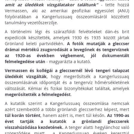
amit az üledékek vizsgálatakor találtunk"
- tette hozzá
Vermassen, aki az amerikai geofizikai egyesület (ANU)
folyóiratában a Kangerlussuaq összeomlásáról közzétett
tanulmány vezetőszerzője.
A történelmi légi és szárazföldi felvételeket dán-és brit
expedíciók készítették, amelyek 1930 és 1935 között jártak
Grönland keleti partvidékén.
A fotók mutatják a gleccser
drámai mértékű zsugorodását a levegőnek és tengervíznek
az 1920-as években végbement, jól dokumentált
felmelegedése után
- magyarázta a kutató.
Vermassen és kollégái a gleccsernél lévő tengeri talapzat
üledékét vizsgálták
, hogy megerősítsék a Kangerlussuaq
összeomlásának időpontját és a tengervíz hőmérsékletének
változását. Kémiai és fizikai bizonyítékokat találtak, amelyek
megerősítették a felmelegedést
.
A kutatók szerint a Kangerlussuaq összeomlása nemcsak
azért szembeötlő a többi grönlandi gleccserhez képest, mert
túl korán történt
, hanem azért is, mert túl későn.
Az 1990-as
évet tartják a kutatók a grönlandi gleccserek
visszahúzódása kezdetének.
A tenger alatti hegylánchoz való
szögeződése miatt a Kangerlussuaq éveken keresztül