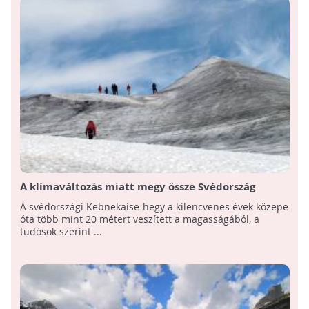
A klímaváltozás miatt megy össze Svédország
legmagasabb hegycsúcsa
A svédországi Kebnekaise-hegy a kilencvenes évek közepe
óta több mint 20 métert veszített a magasságából, a
tudósok szerint ...