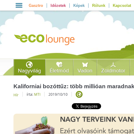
Gasztro
Idézetek
Képek
Rólunk
Kapcsolat
Nagyvilág
Életmód
Vadon
Zöldmotor
Kaliforniai bozóttűz: több millióan maradna
írta:
MTI
2019/10/10
Hír