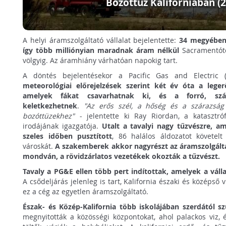
Bozóttűz Kaliforniában (
A helyi áramszolgáltató vállalat bejelentette:
34 megyében f
így több milliónyian maradnak áram nélkül
Sacramentótó
völgyig. Az áramhiány várhatóan napokig tart.
A döntés bejelentésekor a Pacific Gas and Electric 
meteorológiai előrejelzések szerint két év óta a lege
amelyek fákat csavarhatnak ki, és a forró, szá
keletkezhetnek
.
"Az erős szél, a hőség és a szárazság 
bozóttüzekhez"
- jelentette ki Ray Riordan, a katasztrófa
irodájának igazgatója.
Utalt a tavalyi nagy tűzvészre, a
szeles időben pusztított
, 86 halálos áldozatot követelt
városkát.
A szakemberek akkor nagyrészt az áramszolgálta
mondván, a rövidzárlatos vezetékek okozták a tűzvészt.
Tavaly a PG&E ellen több pert indítottak, amelyek a válla
A csődeljárás jelenleg is tart, Kalifornia északi és középs
ez a cég az egyetlen áramszolgáltató.
Észak- és Közép-Kalifornia több iskolájában szerdától sz
megnyitották a közösségi központokat, ahol palackos viz,