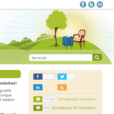
endezheti
t
szálló
európai
17120
Feliratkozás hírlevélre
t többen
435
Feliratkozás VIP hírlevélre