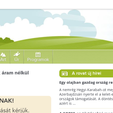
Art
Űr
Programok
k áram nélkül
A rovat új hírei
Egy olajban gazdag ország r
jövőre a COP29 klímacsúcso
A nemrég Hegyi-Karabah-ot meg
Azerbajdzsán nyerte el a kelet-
országok támogatását. A döntés
azért is ...