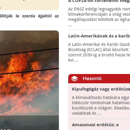
A COP28-on történelmi meg
született! - Összefoglaló az 
Az ENSZ eddigi legnagyobb nem
klímacsúcsáról
klímakonferenciáján a világ veze
lítják le szerda éjjeltől az
megállapodást kötöttek az éghaj
...
Latin-Amerikának és a karib
térségnek növelniük kell ki
A Latin-Amerikai és Karibi Gazd
az éghajlatvédelmi célok el
Bizottság (ECLAC) által készített
szerint 2030-ig a bruttó hazai 
évi ...
Hasonló
Kipufogógáz vagy erdőtüzek
Vajon melyik a károsabb?
A klímaváltozás hatására egyr
többször tombolnak hatalmas
bozóttüzek a világon. Ráadásu
vadabbak és ...
Amazonasi erdőtűz: a