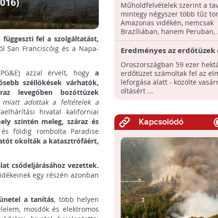
műholdfelvételek szerint 
2016)
Műholdfelvételek szerint a tav
több terület ég, mint tava
mintegy négyszer több tűz to
Amazonas vidékén, nemcsak
Brazíliában, hanem Peruban, .
üggeszti fel a szolgáltatást,
l San Franciscóig és a Napa-
Eredményes az erdőtüzek o
orosz szakszolgálat szerint
Oroszországban 59 ezer hekt
(PG&E) azzal érvelt, hogy
a
erdőtüzet számoltak fel az el
leforgása alatt - közölte vasár
rősebb széllökések várhatók,
oltásért ...
raz levegőben bozóttüzek
miatt adottak a feltételek a
elhárítási hivatal kaliforniai
mely szintén meleg, száraz és
Kapcsolódó
 és földig rombolta Paradise
tót okolták a katasztrófáért,
lat csődeljárásához vezettek.
ő vidékeinek egy részén azonban
ünetel a tanítás
, több helyen
 élelem, mosdók és elektromos