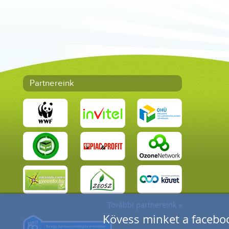
Partnereink
További partnereink »
Kövess minket a faceboo