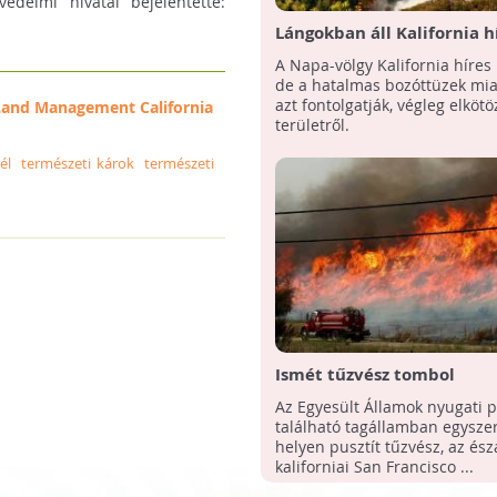
védelmi hivatal bejelentette:
Lángokban áll Kalifornia h
szőlővidéke!
A Napa-völgy Kalifornia híres
de a hatalmas bozóttüzek mia
azt fontolgatják, végleg elköt
Land Management California
területről.
él
természeti károk
természeti
Ismét tűzvész tombol
Kaliforniában - Rendkívüli
Az Egyesült Államok nyugati p
állapotot hirdettek
található tagállamban egysze
helyen pusztít tűzvész, az ész
kaliforniai San Francisco ...