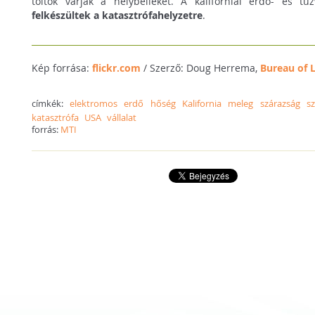
töltők várják a helybélieket. A kaliforniai erdő- és tűz
felkészültek a katasztrófahelyzetre
.
Kép forrása:
flickr.com
/ Szerző: Doug Herrema,
Bureau of 
címkék:
elektromos
erdő
hőség
Kalifornia
meleg
szárazság
sz
katasztrófa
USA
vállalat
forrás:
MTI