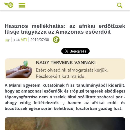
Hasznos mellékhatás: az afrikai erdőtüzek
füstje trágyázza az Amazonas esőerdőit
írta:
MTI
2019/07/30
Hír
A Miami Egyetem kutatóinak friss tanulmányából kiderült,
hogy az amazonasi esőerdők és trópusi tengerek elsődleges
tápanyagforrása nem a szelek által szállított szaharai por -
ahogy eddig feltételezték -, hanem az afrikai erdő- és
bozóttüzek égése során keletkező, foszforban gazdag füst.