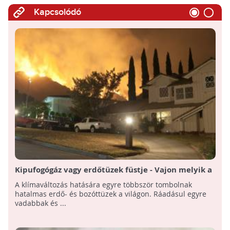
Kapcsolódó
Kipufogógáz vagy erdőtüzek füstje - Vajon melyik a
károsabb?
A klímaváltozás hatására egyre többször tombolnak
hatalmas erdő- és bozóttüzek a világon. Ráadásul egyre
vadabbak és ...