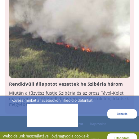
Rendkívüli állapotot vezettek be Szibéria három
régiójában a tomboló erdőtüzek miatt
Miután a tűzvész füstje Szibéria és az orosz Távol-Kelet
más régióra is átterjedt, Krasznojarszki területen, Irkutszk
Kövess minket a facebookon, likeold oldalunkat!
megyében ...
Bezárás
Weboldalunk használatával jóváhagyod a cookie-k
Elfogadom