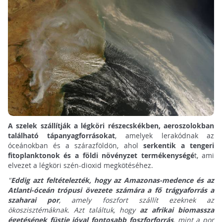
A szelek szállítják a légköri részecskékben, aeroszolokban
található tápanyagforrásokat
, amelyek lerakódnak az
óceánokban és a szárazföldön, ahol
serkentik a tengeri
fitoplanktonok és a földi növényzet termékenységé
t, ami
elvezet a légköri szén-dioxid megkötéséhez.
"
Eddig azt feltételezték, hogy az Amazonas-medence és az
Atlanti-óceán trópusi övezete számára a fő trágyaforrás a
szaharai por
, amely foszfort szállít ezeknek az
ökoszisztémáknak. Azt találtuk, hogy
az afrikai biomassza
égetésének füstje jóval fontosabb foszforforrás
, mint a por