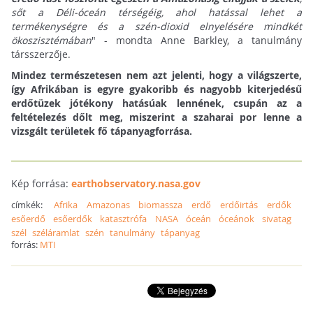
sőt a Déli-óceán térségéig, ahol hatással lehet a
termékenységre és a szén-dioxid elnyelésére mindkét
ökoszisztémában
" - mondta Anne Barkley, a tanulmány
társszerzője.
Mindez természetesen nem azt jelenti, hogy a világszerte,
így Afrikában is egyre gyakoribb és nagyobb kiterjedésű
erdőtüzek jótékony hatásúak lennének, csupán az a
feltételezés dőlt meg, miszerint a szaharai por lenne a
vizsgált területek fő tápanyagforrása.
Kép forrása:
earthobservatory.nasa.gov
címkék:
Afrika
Amazonas
biomassza
erdő
erdőirtás
erdők
esőerdő
esőerdők
katasztrófa
NASA
óceán
óceánok
sivatag
szél
széláramlat
szén
tanulmány
tápanyag
forrás:
MTI