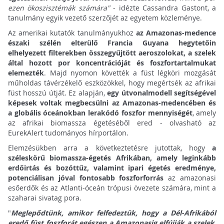
ezen ökoszisztémák számára"
- idézte Cassandra Gastont, a
tanulmány egyik vezető szerzőjét az egyetem közleménye.
Az amerikai kutatók tanulmányukhoz
az Amazonas-medence
északi szélén elterülő Francia Guyana hegytetőin
elhelyezett filterekben összegyűjtött aeroszolokat,
a szelek
által hozott por koncentrációját és foszfortartalmukat
elemezték
. Majd nyomon követték a füst légköri mozgását
műholdas távérzékelő eszközökkel, hogy megértsék az afrikai
füst hosszú útját. Ez alapján,
egy útvonalmodell segítségével
képesek voltak megbecsülni az Amazonas-medencében és
a globális óceánokban lerakódó foszfor mennyiségét
, amely
az afrikai biomassza égetéséből ered - olvasható az
EurekAlert tudományos hírportálon.
Elemzésükben arra a következtetésre jutottak, hogy
a
széleskörű biomassza-égetés Afrikában, amely leginkább
erdőirtás és bozóttűz, valamint ipari égetés eredménye,
potenciálisan jóval fontosabb foszforforrás
az amazonasi
esőerdők és az Atlanti-óceán trópusi övezete számára, mint a
szaharai sivatag pora.
"
Meglepődtünk, amikor felfedeztük, hogy a Dél-Afrikából
eredő füst foszforát egészen a Amazonasig elfújják a szelek
,