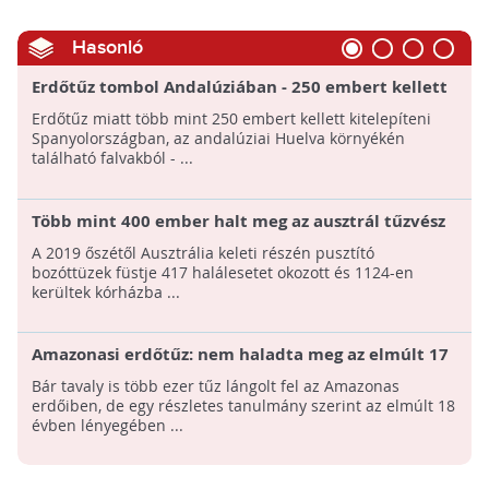
Hasonló
Erdőtűz tombol Andalúziában - 250 embert kellett
kitelepíteni
Erdőtűz miatt több mint 250 embert kellett kitelepíteni
Spanyolországban, az andalúziai Huelva környékén
található falvakból - ...
Több mint 400 ember halt meg az ausztrál tűzvész
füstjétől
A 2019 őszétől Ausztrália keleti részén pusztító
bozóttüzek füstje 417 halálesetet okozott és 1124-en
kerültek kórházba ...
Amazonasi erdőtűz: nem haladta meg az elmúlt 17
év átlagát az erdők pusztulásának mértéke
Bár tavaly is több ezer tűz lángolt fel az Amazonas
erdőiben, de egy részletes tanulmány szerint az elmúlt 18
évben lényegében ...