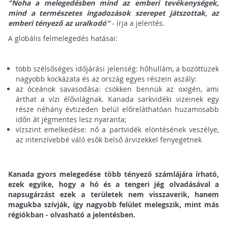
"Noha a melegedésben mind az emberi tevékenységek,
mind a természetes ingadozások szerepet játszottak, az
emberi tényező az uralkodó"
- írja a jelentés.
A globális felmelegedés hatásai:
több szélsőséges időjárási jelenség: hőhullám, a bozóttüzek
nagyobb kockázata és az ország egyes részein aszály:
az óceánok savasodása: csökken bennük az oxigén, ami
árthat a vízi élővilágnak. Kanada sarkvidéki vizeinek egy
része néhány évtizeden belül előreláthatóan huzamosabb
időn át jégmentes lesz nyaranta;
vízszint emelkedése: nő a partvidék elöntésének veszélye,
az intenzívebbé váló esők belső árvizekkel fenyegetnek
Kanada gyors melegedése több tényező számlájára írható,
ezek egyike, hogy a hó és a tengeri jég olvadásával a
napsugárzást ezek a területek nem visszaverik, hanem
magukba szívják, így nagyobb felület melegszik, mint más
régiókban - olvasható a jelentésben.