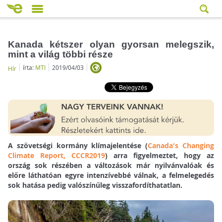
Kanada kétszer olyan gyorsan melegszik,
mint a világ többi része
írta:
MTI
2019/04/03
Hír
A szövetségi kormány klímajelentése (
Canada's Changing
Climate Report, CCCR2019
) arra figyelmeztet, hogy az
ország sok részében a változások már nyilvánvalóak és
előre láthatóan egyre intenzívebbé válnak, a felmelegedés
sok hatása pedig valószínűleg visszafordíthatatlan.