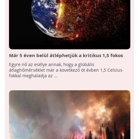
Már 5 éven belül átléphetjük a kritikus 1,5 fokos
felmelegedést!
Egyre nő az esélye annak, hogy a globális
átlaghőmérséklet már a következő öt évben 1,5 Celsius-
fokkal meghaladja az ...