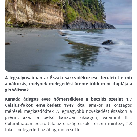
A legsúlyosabban az Északi-sarkvidékre eső területet érinti
a változás, melynek melegedési üteme több mint duplája a
globálisnak.
Kanada átlagos éves hőmérséklete a becslés szerint 1,7
Celsius-fokot emelkedett 1948 óta
, amikor az országos
mérések megkezdődtek. A legnagyobb növekedést északon, a
prérin, azaz a belső kanadai síkságon, valamint Brit
Columbiában becsülték, az ország északi részén mintegy 2,3
fokot melegedett az átlaghőmérséklet.