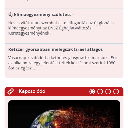
Új klímaegyezmény született -
Kompromisszumokkal
Heves viták után szombat este elfogadták az új globális
klímaegyezményt az ENSZ Éghajlat-változási
Keretegyezményének ...
Kétszer gyorsabban melegszik Izrael átlagos
hőmérséklete, mint más országoké
Vasárnap kezdődött a kéthetes glasgow-i klímacsúcs. Erre
az alkalomra egy jelentést tettek közzé, ami szerint 1980
óta az egész ...
Kapcsolódó