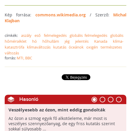
Kép forrása:
commons.wikimedia.org
/ Szerző:
Michal
Klajban
címkék:
aszály
eső
felmelegedés
globális felmelegedés
globális
hőmérséklet
hó
hőhullám
jég
jelentés
Kanada
klíma-
katasztrófa
klímaváltozás
kutatás
óceánok
oxigén
természetes
változás
forrás:
MTI, BBC
Hasonló
Veszélyesebb az ózon, mint eddig gondolták
Az ózon a szmog egyik fő alkotóeleme, már most is
veszélyes szennyezőanyag, de egy friss kutatás szerint
sokkal súlyosabb ...