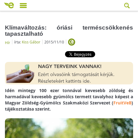
Klímaváltozás: óriási terméscsökkenés
tapasztalható
írta:
Kiss Gábor
2015/11/10
Hír
Idén mintegy 100 ezer tonnával kevesebb zöldség és
harmadával kevesebb gyümölcs termett tavalyhoz képest a
Magyar Zöldség-Gyümölcs Szakmaközi Szervezet (
FruitVeB
)
tájékoztatása szerint.