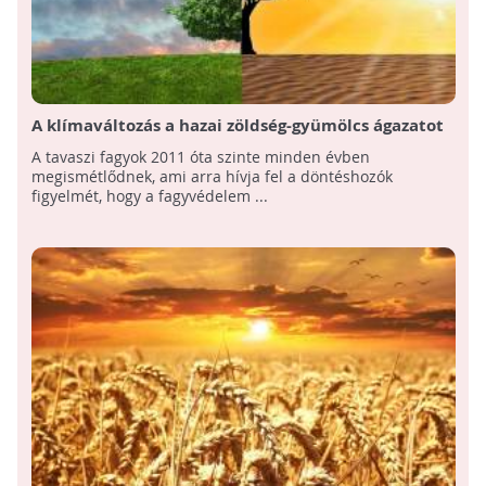
A klímaváltozás a hazai zöldség-gyümölcs ágazatot
is sújtja: paradigmaváltásra van szükség
A tavaszi fagyok 2011 óta szinte minden évben
megismétlődnek, ami arra hívja fel a döntéshozók
figyelmét, hogy a fagyvédelem ...