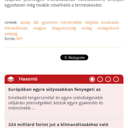
együttesen még tovább növelhetik a terméskiesést.
címkék:
aszály
fák
gyümölcs
hőmérséklet
időjárás
kiszáradás
klímaváltozás
magyar
Magyarország
meleg
melegrekord
zöldség
forrás:
MTI
Hasonló
Európában egyre súlyosabban fenyegeti az
ökoszisztémákat, az emberi egészséget és a
Emelkedő tengerszinttel és egyre szélsőségesebb
gazdaságot az éghajlatváltozás
időjárási jelenségekkel, köztük egyre gyakoribb és
intenzívebb ...
324 milliárd forint jut a klímaváltozáshoz való