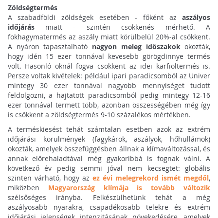
Zöldségtermés
A szabadföldi zöldségek esetében - főként az
aszályos
időjárás
miatt - szintén csökkenés mérhető. A
fokhagymatermés az aszály miatt körülbelül 20%-al csökkent.
A nyáron tapasztalható
nagyon meleg időszakok
okozták,
hogy idén 15 ezer tonnával kevesebb görögdinnye termés
volt. Hasonló oknál fogva csökkent az idei karfioltermés is.
Persze voltak kivételek: például ipari paradicsomból az Univer
mintegy 30 ezer tonnával nagyobb mennyiséget tudott
feldolgozni, a hajtatott paradicsomból pedig mintegy 12-16
ezer tonnával termett több, azonban összességében még így
is csökkent a zöldségtermés 9-10 százalékos mértékben.
A terméskiesést tehát számtalan esetben azok az extrém
időjárási körülmények (fagykárok, aszályok, hőhullámok)
okozták, amelyek összefüggésben állnak a klímaváltozással, és
annak előrehaladtával még gyakoribbá is fognak válni. A
következő év pedig semmi jóval nem kecsegtet: globális
szinten várható, hogy az
ez évi melegrekord ismét megdől
,
miközben
Magyarország klímája is tovább változik
szélsőséges irányba. Felkészülhetünk tehát a még
aszályosabb nyarakra, csapadékosabb telekre és extrém
időjárási jelenségek intenzitásának növekedésére, amelyek