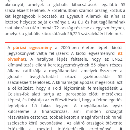
okmányát, amelyek a globális kibocsátások legalább 55
százalékáért felelnek. A közelmúltban számos ország, köztük a
két legnagyobb kibocsátó, az Egyesült Államok és Kína is
letétbe helyezte saját okmányait. Az EU és hat tagállamának
csatlakozása után immár 72 ország részese az egyezménynek,
amelyek a globális kibocsátások 56,725 százalékáért felelnek.
A
párizsi egyezmény
a 2005-ben életbe lépett kiotói
jegyzőkönyvet váltja fel (szerk: A kiotói egyezményről
itt
olvashat
). A hatályba lépés feltétele, hogy az ENSZ
klímaváltozás elleni keretegyezményének 55 olyan részes
állama ratifikálja a megállapodást, amelyek összesen a
globális üvegházhatást okozó gázkibocsátás 55
százalékáért felelősek. A klímamegállapodás megerősíti azt
a célkitűzést, hogy a Föld légkörének felmelegedését 2
Celsius-fok alatt tartja az iparosodás előtti mértékhez
képest, és folytatja az erőfeszítéseket, hogy a felmelegedés
legfeljebb 1,5 fokos legyen. A megállapodás egyik
kulcseleme a finanszírozás, ami minden országot
részvételre ösztönöz, többek között a magánforrások minél
szélesebb körű bevonásával. Az aláíró országok ötévente
értékelik a megtett intézkedéseik eredményét.
A