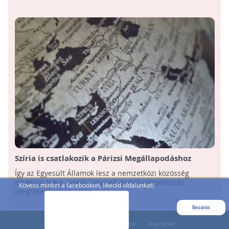
Szíria is csatlakozik a Párizsi Megállapodáshoz
Így az Egyesült Államok lesz a nemzetközi közösség
egyetlen tagja, amely kimarad az éghajlatváltozás
Kövess minket a facebookon, likeold oldalunkat!
megfékezését szolgáló ...
Bezárás