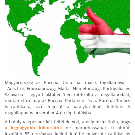
Magyarország az Európai Unió hat másik tagállamával -
Ausztria, Franciaország, Málta, Németország, Portugália és
Szlovákia - együtt október 5-én ratifikálta a megállapodást,
miután előző nap az Európai Parlament és az Európai Tanács
is ratifikálta, ezzel teljesült a hatályba lépés feltétele. A
megállapodás november 4-én lép hatályba.
A hatálybalépésnek két feltétele volt, amely biztosította, hogy
a legnagyobb kibocsátók
ne maradhassanak ki abból:
legalább 55 országnak kellett letétbe helyeznie ratifikációs