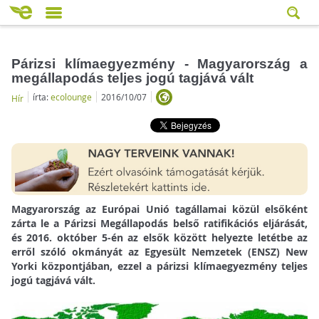
Párizsi klímaegyezmény - Magyarország a
megállapodás teljes jogú tagjává vált
írta:
ecolounge
2016/10/07
Hír
Magyarország az Európai Unió tagállamai közül elsőként
zárta le a Párizsi Megállapodás belső ratifikációs eljárását,
és 2016. október 5-én az elsők között helyezte letétbe az
erről szóló okmányát az Egyesült Nemzetek (ENSZ) New
Yorki központjában, ezzel a párizsi klímaegyezmény teljes
jogú tagjává vált.