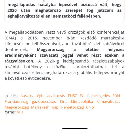
megállapodás hatályba lépésével biztossá vált, hogy
2020 után meghatározó szerepet fog játszani az
éghajlatváltozás elleni nemzetközi fellépésben.
A megállapodásban részt vevő országok első konferenciáját
(CMA) a 2016. november 8-án kezdődő marrakesh-i
klímacsúcson kell összehívni, ahol további részletszabályokról
dönthetnek.
Magyarország a letétbe helyezés
eredményeként szavazati joggal vehet részt ezeken a
tárgyalásokon.
A 2020-ig kidolgozandó részletszabályok
további hatékony eszközöket sorakoztathatnak fel a
klímaváltozás ellen, meghatározva a globális fellépés irányát
a következő évtizedekre.
címkék:
Ausztria
éghajlatváltozás
ENSZ
EU
felmelegedés
Föld
Franciaország
gázkibocsátás
Kína
klímapolitika
klímaváltozás
Magyarország
Marrakesh
nap
Németország
unió
forrás:
MTI