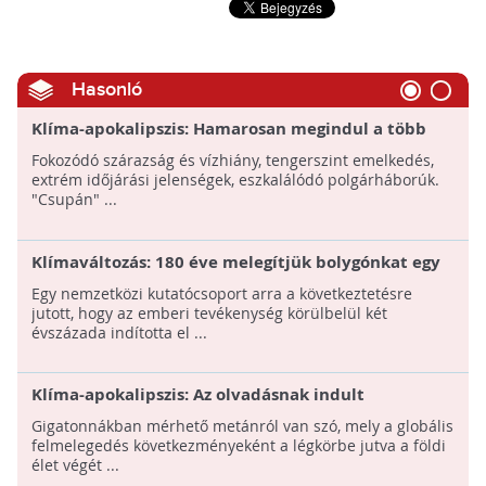
Hasonló
Klíma-apokalipszis: Hamarosan megindul a több
tízmilliós klímamenekült áradat
Fokozódó szárazság és vízhiány, tengerszint emelkedés,
extrém időjárási jelenségek, eszkalálódó polgárháborúk.
"Csupán" ...
Klímaváltozás: 180 éve melegítjük bolygónkat egy
új tanulmány szerint!
Egy nemzetközi kutatócsoport arra a következtetésre
jutott, hogy az emberi tevékenység körülbelül két
évszázada indította el ...
Klíma-apokalipszis: Az olvadásnak indult
permafrosztból kiáramló metán turbó fokozatra
Gigatonnákban mérhető metánról van szó, mely a globális
kapcsolja a klímaváltozást!
felmelegedés következményeként a légkörbe jutva a földi
élet végét ...