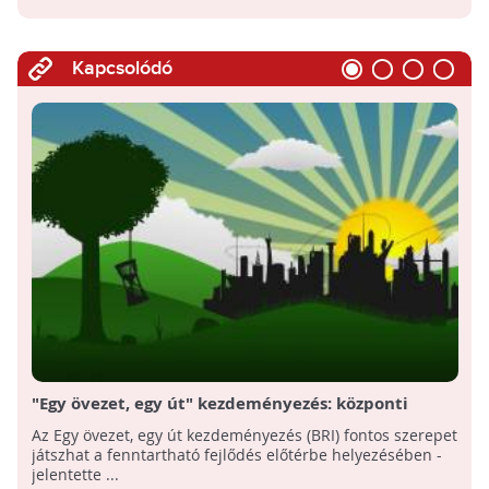
Kapcsolódó
"Egy övezet, egy út" kezdeményezés: központi
kérdéssé vált a fenntartható fejlődés
Az Egy övezet, egy út kezdeményezés (BRI) fontos szerepet
játszhat a fenntartható fejlődés előtérbe helyezésében -
jelentette ...