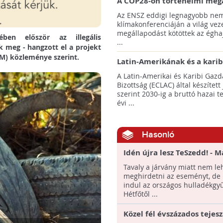
A COP28-on történelmi meg
született! - Összefoglaló az 
Az ENSZ eddigi legnagyobb nem
klímacsúcsáról
klímakonferenciáján a világ veze
megállapodást kötöttek az éghaj
ben először az illegális
...
ák meg - hangzott el a projekt
TM) közleménye szerint.
Latin-Amerikának és a karib
térségnek növelniük kell ki
A Latin-Amerikai és Karibi Gazd
az éghajlatvédelmi célok el
Bizottság (ECLAC) által készített
szerint 2030-ig a bruttó hazai 
évi ...
Hasonló
Idén újra lesz TeSzedd! - M
elindult a regisztráció!
Tavaly a járvány miatt nem le
meghirdetni az eseményt, de 
indul az országos hulladékgyű
Hétfőtől ...
Közel fél évszázados tejesz