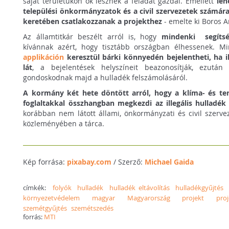
saját területükön ők lesznek a feladat gazdái. Emellett
leh
települési önkormányzatok és a civil szervezetek számára
keretében csatlakozzanak a projekthez
- emelte ki Boros A
Az államtitkár beszélt arról is, hogy
mindenki segítsé
kívánnak azért, hogy tisztább országban élhessenek. 
applikáción
keresztül bárki könnyedén bejelentheti, ha il
lát
, a bejelentések helyszíneit beazonosítják, ezutá
gondoskodnak majd a hulladék felszámolásáról.
A kormány két hete döntött arról, hogy a klíma- és te
foglaltakkal összhangban megkezdi az illegális hulladék 
korábban nem látott állami, önkormányzati és civil szervez
közleményében a tárca.
Kép forrása:
pixabay.com
/ Szerző:
Michael Gaida
címkék:
folyók
hulladék
hulladék eltávolítás
hulladékgyűjtés
környezetvédelem
magyar
Magyarország
projekt
pro
szemétgyűjtés
szemétszedés
forrás:
MTI