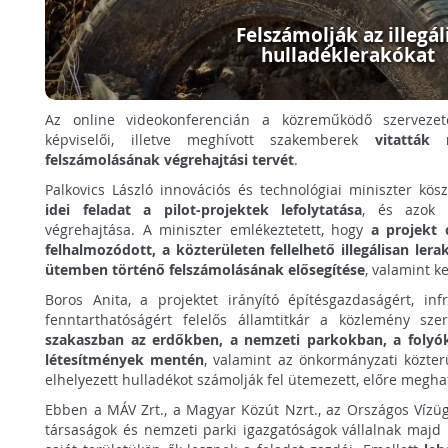
Felszámolják az illegál
hulladéklerakókat
Az online videokonferencián a közreműködő szervezetek
képviselői, illetve meghívott szakemberek
vitatták 
felszámolásának végrehajtási tervét
.
Palkovics László innovációs és technológiai miniszter k
idei feladat a pilot-projektek lefolytatása
, és azok 
végrehajtása. A miniszter emlékeztetett, hogy
a projekt 
felhalmozódott, a közterületen fellelhető illegálisan ler
ütemben történő felszámolásának elősegítése
, valamint 
Boros Anita, a projektet irányító építésgazdaságért, infr
fenntarthatóságért felelős államtitkár a közlemény sz
szakaszban az erdőkben, a nemzeti parkokban, a folyók
létesítmények mentén
, valamint az önkormányzati közterü
elhelyezett hulladékot számolják fel ütemezett, előre meghat
Ebben a MÁV Zrt., a Magyar Közút Nzrt., az Országos Vízüg
társaságok és nemzeti parki igazgatóságok vállalnak majd