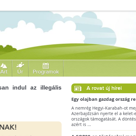
Art
Űr
Programok
an indul az illegális
A rovat új hírei
Egy olajban gazdag ország r
jövőre a COP29 klímacsúcso
A nemrég Hegyi-Karabah-ot meg
Azerbajdzsán nyerte el a kelet-
országok támogatását. A döntés
azért is ...