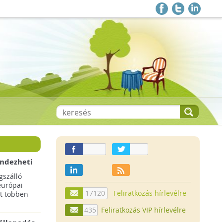
endezheti
t
szálló
európai
17120
Feliratkozás hírlevélre
t többen
435
Feliratkozás VIP hírlevélre