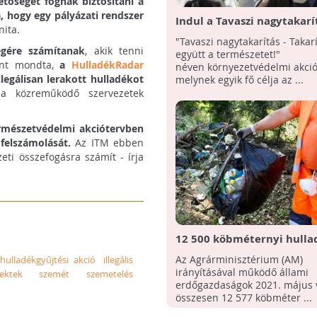
etőséget fognak biztosítani a
, hogy egy pályázati rendszer
Indul a Tavaszi nagytakarí
nita.
"Tavaszi nagytakarítás - Takarí
gére számítanak
, akik tenni
együtt a természetet!"
Mint mondta,
a
HulladékRadar
néven környezetvédelmi akció
legálisan lerakott hulladékot
melynek egyik fő célja az ...
n a közreműködő szervezetek
rmészetvédelmi akciótervben
felszámolását.
Az ITM ebben
eti összefogásra számít - írja
12 500 köbméternyi hulla
szállítottak el az erdőkből
Az Agrárminisztérium (AM)
hulladékgyűjtési akció
illegális
irányításával működő állami
jektek
szemét
szemetelés
erdőgazdaságok 2021. május 
összesen 12 577 köbméter ...