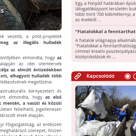
találtak a dél-balatoni ille
Egy, a Fonyód határában épül
szemétlerakóban!
látogatóközpont területén bu
is
több mint 700 köbméternyi, a 
as évekből ...
"Fiatalokkal a fenntarthat
 vezetői, a pilot-projektek
poszterpályázatot hirdet 
A fiatalok világnapja alkalmáb
meg az illegális hulladék
"Fiatalokkal a fenntarthatóság
címmel kreatív poszterpályáza
középiskolások és ...
öszöntőjében elmondta, hogy
az
alapján az idei ütemtervek
célja az elmúlt évtizedekben
akott, elhagyott hulladék több
Kapcsolódó
keletkezésének megelőzése.
astrukturális környezetért és
erint elmondta, hogy
az első
 mentén, a vasúti és közúti
leten fellelhető, jogellenesen
ározott elvek alapján.
yi Főigazgatóság, az erdészeti
 meghatározó szerepet, hiszen