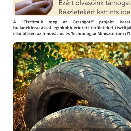
A "Tisztítsuk meg az Országot!" projekt kereté
hulladéklerakással leginkább érintett területeket tisztítj
első ülésén az Innovációs és Technológiai Minisztérium (I