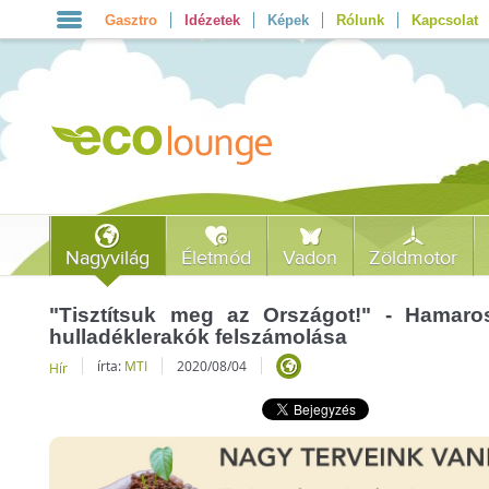
Gasztro
Idézetek
Képek
Rólunk
Kapcsolat
Nagyvilág
Életmód
Vadon
Zöldmotor
"Tisztítsuk meg az Országot!" - Hamaros
hulladéklerakók felszámolása
írta:
MTI
2020/08/04
Hír