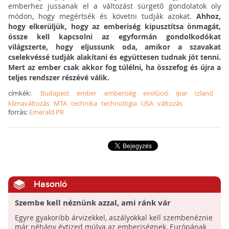
emberhez jussanak el a változást sürgető gondolatok oly
módon, hogy megértsék és követni tudják azokat.
Ahhoz,
hogy elkerüljük, hogy az emberiség kipusztítsa önmagát,
össze kell kapcsolni az egyformán gondolkodókat
világszerte, hogy eljussunk oda, amikor a szavakat
cselekvéssé tudják alakítani és együttesen tudnak jót tenni.
Mert az ember csak akkor fog túlélni, ha összefog és újra a
teljes rendszer részévé válik.
címkék:
Budapest
ember
emberiség
evolúció
ipar
Izland
klímaváltozás
MTA
technika
technológia
USA
változás
forrás:
Emerald PR
Hasonló
Szembe kell néznünk azzal, ami ránk vár
Egyre gyakoribb árvizekkel, aszályokkal kell szembenéznie
már néhány évtized múlva az emberiségnek, Európának