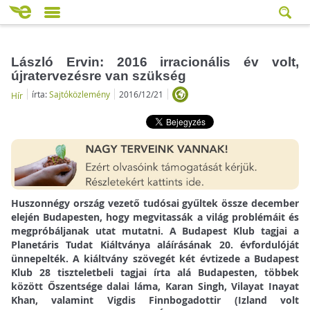
László Ervin: 2016 irracionális év volt,
újratervezésre van szükség
írta:
Sajtóközlemény
2016/12/21
Hír
Huszonnégy ország vezető tudósai gyűltek össze december
elején Budapesten, hogy megvitassák a világ problémáit és
megpróbáljanak utat mutatni. A Budapest Klub tagjai a
Planetáris Tudat Kiáltványa aláírásának 20. évfordulóját
ünnepelték. A kiáltvány szövegét két évtizede a Budapest
Klub 28 tiszteletbeli tagjai írta alá Budapesten, többek
között Őszentsége dalai láma, Karan Singh, Vilayat Inayat
Khan, valamint Vigdis Finnbogadottir (Izland volt