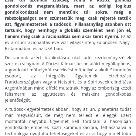
gondolkodás megtanulására, mert az eddigi logikus
gondolkodással nem mentünk túl sokra, még a
rabszolgaságot sem szüntettük meg, csak rejtetté tettük
azt, figyelmeztettek a tudósok. Pillanatnyilag azonban ott
tartunk, hogy nemhogy a globális szemlélet nem jön el,
hanem még csak a racionalitás sem akar teret nyerni.
Ez az
év a csúcsracionalitás éve volt világszinten, különösen Nagy-
Britanniában és az USA-ban.
De vannak azért bizakodásra okot adó kezdeményezések
szerte a világban. A Párizsi Klímacsúcson aláírt megállapodás,
a gondolati műhelyből cselekvési műhellyé alakult Skandináv
csoport, az Integrális Egyetemek létrehozása
Franciaországban vagy a Netspirit és a Spiritweek elindítása
Argentínában mind affelé mutatnak, hogy az emberiség kezdi
felismerni az együttesen és másként gondolkodás
jelentőségét.
A tudósok egyetértettek abban. hogy az ún. planetáris tudat
már megvalósult, de még nem terjedt el eléggé. Ezért
mostantól nagyobb figyelmet kell fordítani a hasonlóan
gondolkodó emberek közti kommunikációra, felhasználva a
technológia nyújtotta lehetőségeket és arra, hogy minél több