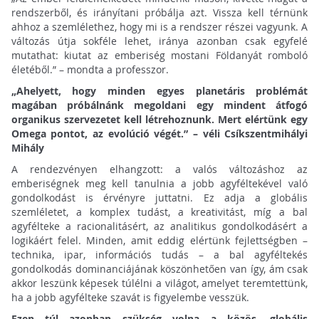
rendszerből, és irányítani próbálja azt. Vissza kell térnünk
ahhoz a szemlélethez, hogy mi is a rendszer részei vagyunk. A
változás útja sokféle lehet, iránya azonban csak egyfelé
mutathat: kiutat az emberiség mostani Földanyát romboló
életéből.” – mondta a professzor.
„Ahelyett, hogy minden egyes planetáris problémát
magában próbálnánk megoldani egy mindent átfogó
organikus szervezetet kell létrehoznunk. Mert elértünk egy
Omega pontot, az evolúció végét.” – véli Csíkszentmihályi
Mihály
A rendezvényen elhangzott: a valós változáshoz az
emberiségnek meg kell tanulnia a jobb agyféltekével való
gondolkodást is érvényre juttatni. Ez adja a globális
szemléletet, a komplex tudást, a kreativitást, míg a bal
agyfélteke a racionalitásért, az analitikus gondolkodásért a
logikáért felel. Minden, amit eddig elértünk fejlettségben –
technika, ipar, információs tudás – a bal agyféltekés
gondolkodás dominanciájának köszönhetően van így, ám csak
akkor leszünk képesek túlélni a világot, amelyet teremtettünk,
ha a jobb agyfélteke szavát is figyelembe vesszük.
Ezen túl azonban szükség volna a közös, globális