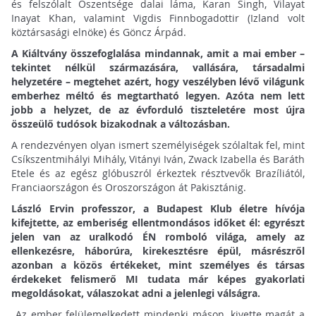
és felszólalt Őszentsége dalai láma, Karan Singh, Vilayat
Inayat Khan, valamint Vigdis Finnbogadottir (Izland volt
köztársasági elnöke) és Göncz Árpád.
A Kiáltvány összefoglalása mindannak, amit a mai ember –
tekintet nélkül származására, vallására, társadalmi
helyzetére – megtehet azért, hogy veszélyben lévő világunk
emberhez méltó és megtartható legyen. Azóta nem lett
jobb a helyzet, de az évforduló tiszteletére most újra
összeülő tudósok bizakodnak a változásban.
A rendezvényen olyan ismert személyiségek szólaltak fel, mint
Csíkszentmihályi Mihály, Vitányi Iván, Zwack Izabella és Baráth
Etele és az egész glóbuszról érkeztek résztvevők Brazíliától,
Franciaországon és Oroszországon át Pakisztánig.
László Ervin professzor, a Budapest Klub életre hívója
kifejtette, az emberiség ellentmondásos időket él: egyrészt
jelen van az uralkodó ÉN romboló világa, amely az
ellenkezésre, háborúra, kirekesztésre épül, másrészről
azonban a közös értékeket, mint személyes és társas
érdekeket felismerő MI tudata már képes gyakorlati
megoldásokat, válaszokat adni a jelenlegi válságra.
„Az ember felülemelkedett mindenki máson, kivette magát a