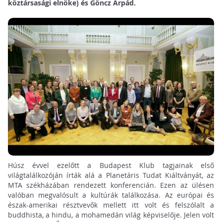
köztársasági elnöke) és Göncz Árpád.
Húsz évvel ezelőtt a Budapest Klub tagjainak első
világtalálkozóján írták alá a Planetáris Tudat Kiáltványát, az
MTA székházában rendezett konferencián. Ezen az ülésen
valóban megvalósult a kultúrák találkozása. Az európai és
észak-amerikai résztvevők mellett itt volt és felszólalt a
buddhista, a hindu, a mohamedán világ képviselője. Jelen volt