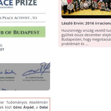
László Ervin: 2016 irracion
volt, újratervezésre van s
Huszonnégy ország vezető tu
gyűltek össze december elejé
Budapesten, hogy megvitassák
problémáit és ...
gyar Tudományos Akadémián
bek közt
Gönz Árpád
, a
Dalai