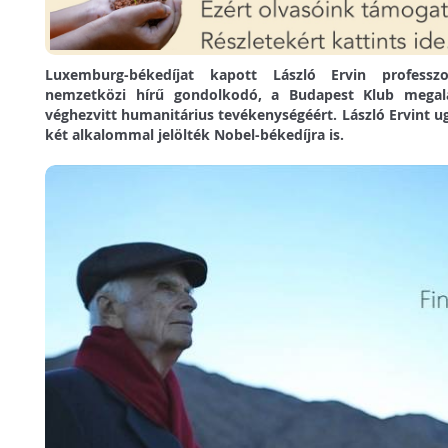
Luxemburg-békedíjat kapott László Ervin profess
nemzetközi hírű gondolkodó, a Budapest Klub megalap
véghezvitt humanitárius tevékenységéért. László Ervint 
két alkalommal jelölték Nobel-békedíjra is.