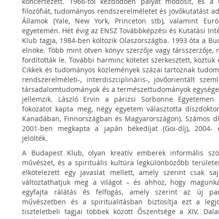
koncertezett. 1966-tól kezdődően pályát módosít, és a 
filozófiát, tudományos rendszerelméletet és jövőkutatást ado
Államok (Yale, New York, Princeton stb), valamint Eur
egyetemén. Hét évig az ENSZ Továbbképzési és Kutatási Int
Klub tagja, 1984-ben költözik Olaszországba. 1993 óta a Bu
elnöke. Több mint ötven könyv szerzője vagy társszerzője,
fordították le. További harminc kötetet szerkesztett, köztük
Cikkek és tudományos közlemények százai tartoznak tudom
rendszerelméleti-, interdiszciplináris-, jövőorientált szem
társadalomtudományok és a természettudományok egységes 
jellemzik. László Ervin a párizsi Sorbonne Egyeteme
fokozatot kapta meg, négy egyetem választotta díszdokto
Kanadában, Finnországban és Magyarországon). Számos díjja
2001-ben megkapta a japán békedíjat (Goi-díj), 2004- 
jelölték.
A Budapest Klub, olyan kreatív emberek informális szö
művészet, és a spirituális kultúra legkülönbözőbb területe
elkötelezett egy javaslat mellett, amely szerint csak s
változtathatjuk meg a világot – és ahhoz, hogy magunk
egyfajta rálátás és felfogás, amely szerint az új 
művészetben és a spiritualitásban biztosítja ezt a legj
tiszteletbeli tagjai többek között Őszentsége a XIV. Dala