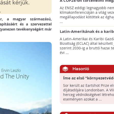
A COP28-on történelmi meg
született! - Összefoglaló az 
Az ENSZ eddigi legnagyobb nem
klímacsúcsáról
klímakonferenciáján a világ veze
megállapodást kötöttek az éghaj
zor, a magyar származású,
...
ításáért és a szervezettel
ugyanezen tevékenységért már
Latin-Amerikának és a karib
térségnek növelniük kell ki
A Latin-Amerikai és Karibi Gazd
az éghajlatvédelmi célok el
Bizottság (ECLAC) által készített
szerint 2030-ig a bruttó hazai 
évi ...
Hasonló
Íme az első "környezetvéd
Nobel-díj" nyertesei!
Sor került az Eartshot Prize el
díjátadójára Londonban. A Vi
herceg védnökségével létreho
eseményen azokat a ...