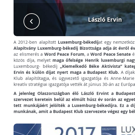
László Ervin
A 2012-ben alapított
Luxemburg-békedíj
at egy nemzetköz
Alapítvány Luxemburg-békedíj Bizottsága adja át évről é
az elismerés a
Word Peace Forum
, a
Word Peace Senate
é
közös díja, melyet
maga őfelsége Henrik luxemburgi nag
Luxembourg- békedíj
„Kiemelkedő Béke Aktivista” kateg
Ervin és külön díjat nyert maga a Budapest Klub.
A díjak
Klub alapítótagja, és ügyvezető igazgatója és Anne-Mari
kreatív stratégiai igazgatója vették át június 30-án az Euró
A jelenleg Olaszországban élő László Ervint a Budapes
szervezet keretein belül az elmúlt húsz év során az eg
tett munkájáért jelölték a Luxemburg-békedíjra. Ez a d
munkának, amit a Budapest Klub szervezete végez egy béké