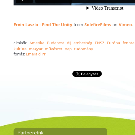
Ervin Laszlo : Find The Unity
from
SolefireFilms
on
Vimeo
.
címkék:
Amerika
Budapest
díj
emberiség
ENSZ
Európa
fennta
kultúra
magyar
művészet
nap
tudomány
forrás:
Emerald Pr
Partnereink