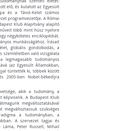
tudománynak szenteli életét:
tt elő, és kutatott az Egyesült
ópa és a Távol-Kelet számos
ézet programvezetője. A Római
dapest Klub Alapítvány alapító
 műveit több mint húsz nyelvre
 egy négykötetes enciklopédiát.
ányos munkásságához. Írásait
lélet, globális gondolkodás, a
szemléletben való vizsgálata
n a legmagasabb tudományos
rává (az Egyesült Államokban,
l tüntették ki, többek között
és 2005-ben Nobel-békedíjra
vetsége, akik a tudomány, a
it képviselik. A Budapest Klub
ajátmagunk megváltoztatásával
at megváltoztassuk szükséges
paradigma a tudományban, a
obban. A szervezet tagjai és
i Láma, Peter Russell, Mihail