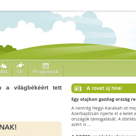
Art
Űr
Programok
 a világbékéért tett
A rovat új hírei
Egy olajban gazdag ország r
jövőre a COP29 klímacsúcso
A nemrég Hegyi-Karabah-ot meg
Azerbajdzsán nyerte el a kelet-
országok támogatását. A döntés
azért is ...