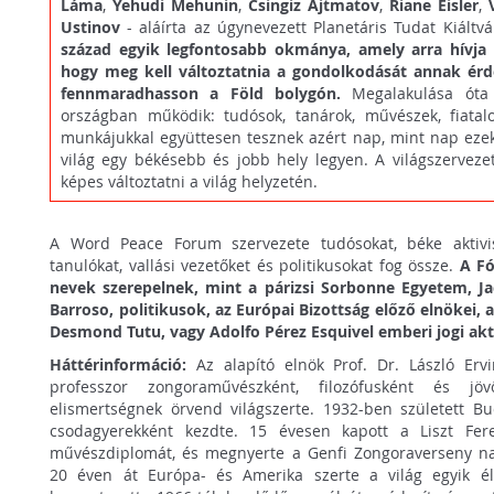
Láma
,
Yehudi Mehunin
,
Csingiz Ajtmatov
,
Riane Eisler
,
Ustinov
- aláírta az úgynevezett Planetáris Tudat Kiáltv
század egyik legfontosabb okmánya, amely arra hívja f
hogy meg kell változtatnia a gondolkodását annak érd
fennmaradhasson a Föld bolygón.
Megalakulása óta
országban működik: tudósok, tanárok, művészek, fiatal
munkájukkal együttesen tesznek azért nap, mint nap eze
világ egy békésebb és jobb hely legyen. A világszerveze
képes változtatni a világ helyzetén.
A Word Peace Forum szervezete tudósokat, béke aktivistá
tanulókat, vallási vezetőket és politikusokat fog össze.
A F
nevek szerepelnek, mint a párizsi Sorbonne Egyetem, J
Barroso, politikusok, az Európai Bizottság előző elnökei, a
Desmond Tutu, vagy Adolfo Pérez Esquivel emberi jogi akti
Háttérinformáció:
Az alapító elnök Prof. Dr. László Er
professzor zongoraművészként, filozófusként és jö
elismertségnek örvend világszerte. 1932-ben született Bu
csodagyerekként kezdte. 15 évesen kapott a Liszt Fer
művészdiplomát, és megnyerte a Genfi Zongoraverseny nag
20 éven át Európa- és Amerika szerte a világ egyik é