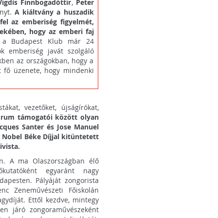
Vigdís Finnbogadóttir
,
Peter
ányt.
A kiáltvány a huszadik
el az emberiség figyelmét,
ekében, hogy az emberi faj
 a Budapest Klub már 24
ok emberiség javát szolgáló
kben az országokban, hogy a
t fő üzenete, hogy mindenki
kat, vezetőket, újságírókat,
órum támogatói között olyan
acques Santer és Jose Manuel
 Nobel Béke Díjjal kitüntetett
vista.
vin. A ma Olaszországban élő
vőkutatóként egyaránt nagy
dapesten. Pályáját zongorista
enc Zeneművészeti Főiskolán
ydíját. Ettől kezdve, mintegy
len járó zongoraművészeként