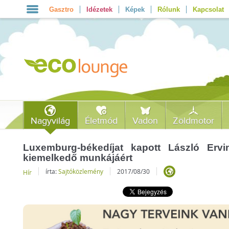
Gasztro
Idézetek
Képek
Rólunk
Kapcsolat
Nagyvilág
Életmód
Vadon
Zöldmotor
Luxemburg-békedíjat kapott László Ervin
kiemelkedő munkájáért
írta:
Sajtóközlemény
2017/08/30
Hír