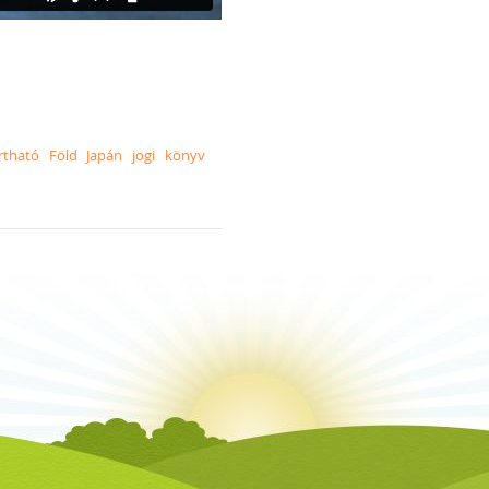
rtható
Föld
Japán
jogi
könyv