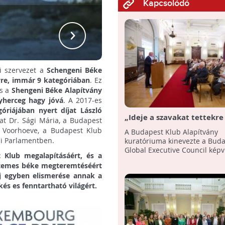
Kapcsolódó
Lux
i szervezet a
Schengeni Béke
vre, immár 9 kategóriában
. Ez
s a
Shengeni Béke Alapítvány
yherceg hagy jóvá
. A 2017-es
óriájában nyert díjat László
„Ideje a szavakat tettekre
at Dr. Sági Mária, a Budapest
- A Budapest Klub kinevez
e Voorhoeve, a Budapest Klub
A Budapest Klub Alapítvány
Budapest Klub Global Exe
pai Parlamentben.
kuratóriuma kinevezte a Bud
Council képviselőit
Global Executive Council képvi
t Klub megalapításáért, és a
yetemes béke megteremtéséért
íj egyben elismerése annak a
s es fenntartható világért.