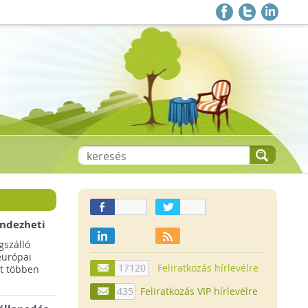
endezheti
t
szálló
európai
17120
Feliratkozás hírlevélre
t többen
435
Feliratkozás VIP hírlevélre