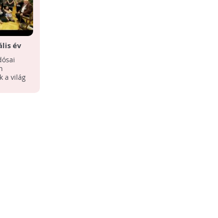
ális év
zükség
dósai
n
 a világ