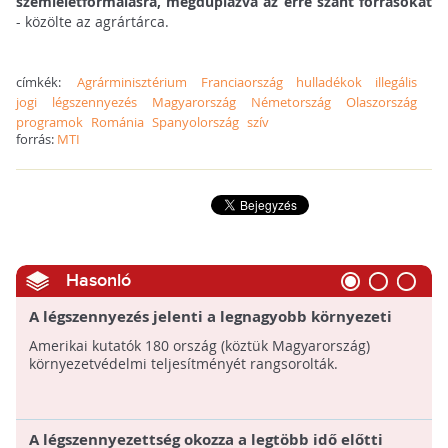
szemléletformálásra, megduplázva az erre szánt forrásokat
- közölte az agrártárca.
címkék:
Agrárminisztérium
Franciaország
hulladékok
illegális
jogi
légszennyezés
Magyarország
Németország
Olaszország
programok
Románia
Spanyolország
szív
forrás:
MTI
Hasonló
A légszennyezés jelenti a legnagyobb környezeti
veszélyt az emberek egészségére
Amerikai kutatók 180 ország (köztük Magyarország)
környezetvédelmi teljesítményét rangsorolták.
A légszennyezettség okozza a legtöbb idő előtti