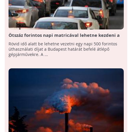
Ötszáz forintos napi matricával lehetne kezdeni a
budapesti dugódíjat
Rövid idő alatt be lehetne vezetni egy napi 500 forintos
úthasználati díjat a Budapest határát befelé átlépő
gépjárművekre. A ...