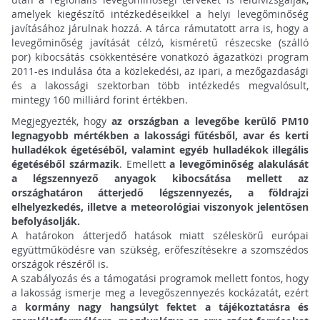
amelyek kiegészítő intézkedéseikkel a helyi levegőminőség
javításához járulnak hozzá. A tárca rámutatott arra is, hogy a
levegőminőség javítását célzó, kisméretű részecske (szálló
por) kibocsátás csökkentésére vonatkozó ágazatközi program
2011-es indulása óta a közlekedési, az ipari, a mezőgazdasági
és a lakossági szektorban több intézkedés megvalósult,
mintegy 160 milliárd forint értékben.
Megjegyezték, hogy
az országban a levegőbe kerülő PM10
legnagyobb mértékben a lakossági fűtésből, avar és kerti
hulladékok égetéséből, valamint egyéb hulladékok illegális
égetéséből származik
. Emellett
a levegőminőség alakulását
a légszennyező anyagok kibocsátása mellett az
országhatáron átterjedő légszennyezés, a földrajzi
elhelyezkedés, illetve a meteorológiai viszonyok jelentősen
befolyásolják.
A határokon átterjedő hatások miatt széleskörű európai
együttműködésre van szükség, erőfeszítésekre a szomszédos
országok részéről is.
A szabályozás és a támogatási programok mellett fontos, hogy
a lakosság ismerje meg a levegőszennyezés kockázatát, ezért
a
kormány nagy hangsúlyt fektet a tájékoztatásra és