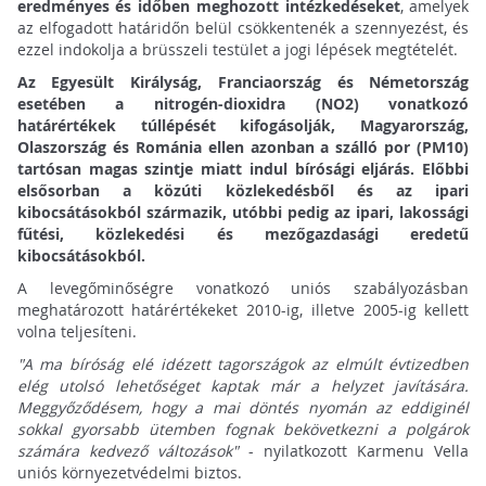
eredményes és időben meghozott intézkedéseket
, amelyek
az elfogadott határidőn belül csökkentenék a szennyezést, és
ezzel indokolja a brüsszeli testület a jogi lépések megtételét.
Az Egyesült Királyság, Franciaország és Németország
esetében a nitrogén-dioxidra (NO2) vonatkozó
határértékek túllépését kifogásolják, Magyarország,
Olaszország és Románia ellen azonban a szálló por (PM10)
tartósan magas szintje miatt indul bírósági eljárás. Előbbi
elsősorban a közúti közlekedésből és az ipari
kibocsátásokból származik, utóbbi pedig az ipari, lakossági
fűtési, közlekedési és mezőgazdasági eredetű
kibocsátásokból.
A levegőminőségre vonatkozó uniós szabályozásban
meghatározott határértékeket 2010-ig, illetve 2005-ig kellett
volna teljesíteni.
"A ma bíróság elé idézett tagországok az elmúlt évtizedben
elég utolsó lehetőséget kaptak már a helyzet javítására.
Meggyőződésem, hogy a mai döntés nyomán az eddiginél
sokkal gyorsabb ütemben fognak bekövetkezni a polgárok
számára kedvező változások"
- nyilatkozott Karmenu Vella
uniós környezetvédelmi biztos.