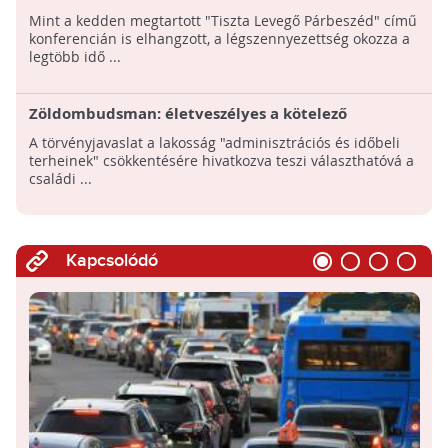
halálozást
Mint a kedden megtartott "Tiszta Levegő Párbeszéd" című
konferencián is elhangzott, a légszennyezettség okozza a
legtöbb idő ...
Zöldombudsman: életveszélyes a kötelező
kéményellenőrzés felszámolása
A törvényjavaslat a lakosság "adminisztrációs és időbeli
terheinek" csökkentésére hivatkozva teszi választhatóvá a
családi ...
Kapcsolódó