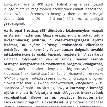
Európában évente 400 ezren halnak meg a szennyezett
levegő miatt, és még többen szenvednek emiatt légzőszervi,
illetve szív- és érrendszeri betegségekben. A rossz levegő
évente több mint 20 milliárd euró kárt okoz az európai
gazdaságnak.
Az Európai Bizottság (EB) döntésére közleményben reagált
az Agrárminisztérium:
Magyarország eddig is sokat tett a
levegőminőség javítása, a kötelezettségszegési eljárás
lezárása, az eljárás bírósági szakaszának elkerülése
érdekében, és a kormány folyamatosan dolgozik további
intézkedéséken és újabb lépések megtételén.
A szaktárca
kiemelte,
folyamatban van az uniós irányelv szerinti
országos levegőterhelés-csökkentési program kidolgozása,
amely kitér minden lényeges légszennyező anyag
kibocsátásának korlátozására, és a kisméretű részecske
(PM10) program intézkedéseire is. Az új országos program
előkészítése már 2017-ben megkezdődött, elfogadása 2019
áprilisára várható. Hozzátették, hogy
a kormány a bírósági
eljárás mellett is folytatja a már elfogadott intézkedések
végrehajtását, illetve az új, országos levegőterhelés-
csökkentési program előkészítését
. A program elfogadása
után a regionális levegőminőségi terveket is felülvizsgálják,