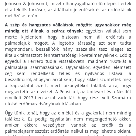
Johnson & Johnson-t, mivel elhanyagolható előrelépést értek
el a felelős források, az átlátható jelentések és az erdőirtások
mellőzése terén.
A szép és hangzatos vállalások mögött ugyanakkor még
mindig ott állnak a száraz tények:
egyetlen vállalat sem
merte kijelenteni, hogy biztosan nem áll erdőirtás a
pálmaolajuk mögött. A legtöbb társaság azt sem tudta
megmondani, beszállítóik hány százaléka tesz eleget az
általuk támasztott fenntarthatósági követelményeknek. Eddig
egyedül a Ferrero tudja visszakövetni majdnem 100%-át a
pálmaolaja származásának. Ugyanakkor, egyetlen elemzett
cég sem rendelkezik teljes és nyilvános listával a
beszállítóiról, ahogyan arról sem, hogy kikkel szüntették meg
a kapcsolatot azért, mert bizonyítékot találtak arra, hogy
megsértette az elveiket. A Pepsico-t, az Unilevert és a Nestlét
emellett 2017-ben azzal vádolták, hogy részt vett Szumátra
utolsó erdőmaradványának irtásában.
Úgy tűnik tehát, hogy az elmélet és a gyakorlat nem mindig
találkozik. Ez pedig egyáltalán nem megengedhető akkor,
amikor ekkora veszélyben vannak az erdők és a
pálmaolajtermesztést erdőirtás nélkül is meg lehetne oldani,