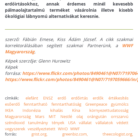
erdőirtásokhoz, annak érdemes minél kevesebb
pálmaolajtartalmú terméket vásárolnia illetve kisebb
ökológiai lábnyomú alternatívákat keresnie.
szerző: Fábián Emese, Kiss Ádám József. A cikk szakmai
korrektorálásában segített szakmai Partnerünk, a
WWF
Magyarország
.
Képek szerzője: Glenn Hurowitz
Képek
forrása:
https://www.flickr.com/photos/8490461@N07/719706
https://www.flickr.com/photos/8490461@N07/7197059666/in
címkék:
elefánt
ENSZ
erdő
erdőirtás
erdők
értékesítés
esőerdő
fenntartható
fenntarthatóság
Greenpeace
gyümölcs
IKEA
Indonézia
kihalás
Kína
környezettudatosság
Magyarország
Mars
MIT
Nestlé
olaj
orángután
orrszarvú
széndioxid
tanulmány
tények
USA
vállalat
vállalatok
védett
vegyszerek
veszélyeztetett
WHO
WWF
forrás:
grist.org, greenbiz.com, theecologist.org,