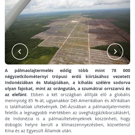
A pálmaolajtermelés eddig több mint 78 000
négyzetkilométernyi trópusi erdő kiirtásához vezetett
Indonéziában és Malajziában, a kihalás szélére sodorva
olyan fajokat, mint az orángután, a szumátrai orrszarvú és
az elefánt
. Ebben a két országban állítják elő a globális
mennyiség 85 %-át, ugyanakkor Dél-Amerikában és Afrikában
is találhatóak ültetvények. Dél-Ázsiában a pálmaoljatermelés
felelős a legnagyobb mértékben az üvegházgázkibocsátásért,
de Indonézia is a pálmaültetvényeknek köszönheti, hogy
dobogós helyre került a klímaszennyezésben, közvetlenül
Kína és az Egyesült Államok után.