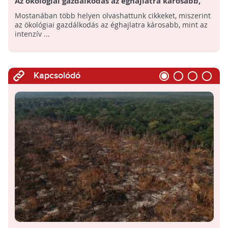
Az ökológiai gazdálkodás az éghajlatra károsabb,
mint az intenzív konvencionális gazdálkodás?
Mostanában több helyen olvashattunk cikkeket, miszerint
az ökológiai gazdálkodás az éghajlatra károsabb, mint az
intenzív ...
Kapcsolódó