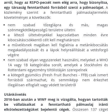
arról, hogy az RSPO-pecsét nem elég arra, hogy bizonyítsa,
egy társaság fenntartható forrásból szerzi a pálmaolajat.
A
közlemény szerint a fenntartható pálmaolajtermelés
követelményei a következők:
nem szabad tőzeglápra és más, magas
szénmegkötőképességű területre ültetni
a létező ültetvényekkel kapcsolatban minden évre
kibocsátáscsökkentő célt kell meghatározni
a művelésnek magában kell foglalnia a metánkibocsátás
megakadályozását és a lápok helyreállítását a vetésforgó
végére
nem szabad olyan vegyszereket használni, melyeket a WHO
1A vagy 1B kategóriába sorolt, amelyek a Stockholmi és
Rotterdami egyezmény tiltólistáján szerepelnek
a kötegelt gyümölcs (Fresh Fruit Bunches - FFB) csak ismert
forrásból származhat, és semmiképp nem érkezhet
illegálisan elfoglalt vagy védett területről
Utánkövetés
2016-ban azután a WWF meg is vizsgálta, hogyan tartották
be vállalásaikat a fenntartható pálmaolaj iránti
elkötelezettségüket bejelentő cégek.
Összesen 137 céget