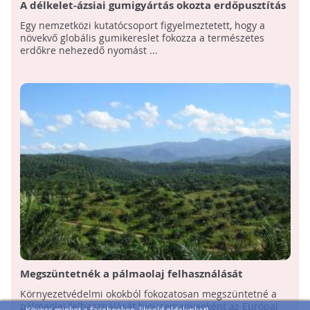
A délkelet-ázsiai gumigyártás okozta erdőpusztítás
akár háromszor nagyobb, mint korábban azt
Egy nemzetközi kutatócsoport figyelmeztetett, hogy a
feltételezték
növekvő globális gumikereslet fokozza a természetes
erdőkre nehezedő nyomást ...
Megszüntetnék a pálmaolaj felhasználását
bioüzemanyagként
Környezetvédelmi okokból fokozatosan megszüntetné a
pálmaolaj felhasználását bioüzemanyagként az Európai