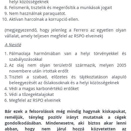
helyi közösségeknek
Felismerik, tisztelik és megerősítik a munkások jogait
Nem használnak paraquatot.
Aktívan harcolnak a korrupció ellen.
(megjegyezendő, hogy jelenleg a Ferrero az egyetlen olyan
vállalat, amely teljesen megfelel az RSPO elveinek)
A Nestlé
Pálmaolaja harmóniában van a helyi törvényekkel és
szabályozásokkal
Az olaj nem olyan területről származik, melyen 2005
novembere után irtottak erdőt
Tiszteli a szabad, előzetes és tájékoztatáson alapuló
beleegyezését az őslakosoknak és a helyi közösségeknek
Védi a magas karbonértékű erdőket
Védi a tőzegektalajokat
Megfelel az RSPO elveinek
Bár ezek a felsorolások még mindig hagynak kiskapukat,
reméljük, tényleg pozitív irányt mutatnak a cégek
gondolkodásában. Mindenesetre, aki biztos akar lenni
abban, hogy nem járul hozzá közvetetten az