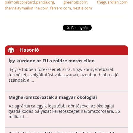
palmoilscorecard.panda.org, greenbiz.com, theguardian.com,
themalaymailonline.com, ferrero.com, nestle.com
Hasonló
Így küzdene az EU a zöldre mosás ellen
Egyre többen törekszenek arra, hogy környezetbarát
terméket, szolgáltatást válasszanak, azonban hiába a jó
szándék, a ...
Megháromszorozták a magyar ökológiai
gazdálkodás pályázat keretösszegét
Az agrártárca egyik legutóbbi döntésével az ökológiai
gazdálkodás pályázat keretösszegét háromszorosára, 36
milliárd ...