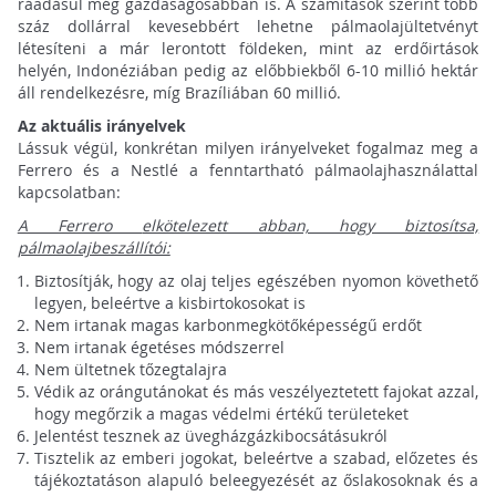
ráadásul még gazdaságosabban is. A számítások szerint több
száz dollárral kevesebbért lehetne pálmaolajültetvényt
létesíteni a már lerontott földeken, mint az erdőirtások
helyén, Indonéziában pedig az előbbiekből 6-10 millió hektár
áll rendelkezésre, míg Brazíliában 60 millió.
Az aktuális irányelvek
Lássuk végül, konkrétan milyen irányelveket fogalmaz meg a
Ferrero és a Nestlé a fenntartható pálmaolajhasználattal
kapcsolatban:
A Ferrero
elkötelezett abban, hogy biztosítsa,
pálmaolajbeszállítói:
Biztosítják, hogy az olaj teljes egészében nyomon követhető
legyen, beleértve a kisbirtokosokat is
Nem irtanak magas karbonmegkötőképességű erdőt
Nem irtanak égetéses módszerrel
Nem ültetnek tőzegtalajra
Védik az orángutánokat és más veszélyeztetett fajokat azzal,
hogy megőrzik a magas védelmi értékű területeket
Jelentést tesznek az üvegházgázkibocsátásukról
Tisztelik az emberi jogokat, beleértve a szabad, előzetes és
tájékoztatáson alapuló beleegyezését az őslakosoknak és a