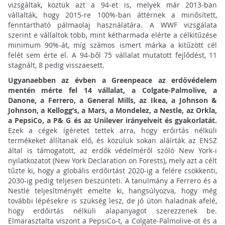
vizsgáltak, köztük azt a 94-et is, melyek már 2013-ban
vállalták, hogy 2015-re 100%-ban áttérnek a minősített,
fenntartható pálmaolaj használatára. A WWF vizsgálata
szerint e vállaltok több, mint kétharmada elérte a célkitűzése
minimum 90%-át, míg számos ismert márka a kitűzött cél
felét sem érte el. A 94-ből 75 vállalat mutatott fejlődést, 11
stagnált, 8 pedig visszaesett.
Ugyanaebben az évben a Greenpeace az erdővédelem
mentén mérte fel 14 vállalat, a Colgate-Palmolive, a
Danone, a Ferrero, a General Mills, az Ikea, a Johnson &
Johnson, a Kellogg’s, a Mars, a Mondelez, a Nestle, az Orkla,
a PepsiCo, a P& G és az Unilever irányelveit és gyakorlatát.
Ezek a cégek ígéretet tettek arra, hogy erőirtás nélküli
termékeket állítanak elő, és közülük sokan aláírták az ENSZ
által is támogatott, az erdők védelméről szóló New York-i
nyilatkozatot (New York Declaration on Forests), mely azt a célt
tűzte ki, hogy a globális erdőirtást 2020-ig a felére csökkenti,
2030-ig pedig teljesen beszünteti. A tanulmány a Ferrero és a
Nestlé teljesítményét emelte ki, hangsúlyozva, hogy még
további lépésekre is szükség lesz, de jó úton haladnak afelé,
hogy erdőirtás nélküli alapanyagot szerezzenek be.
Elmarasztalta viszont a PepsiCo-t, a Colgate-Palmolive-ot és a