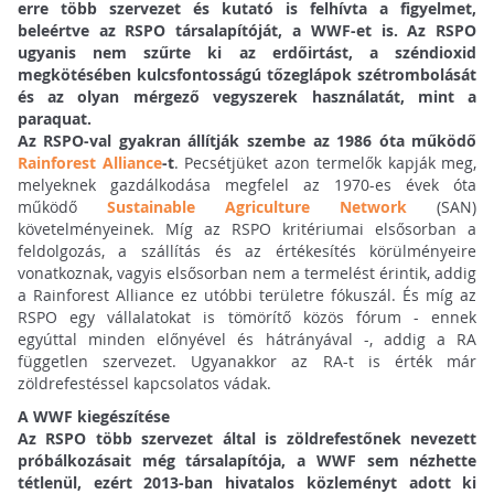
erre több szervezet és kutató is felhívta a figyelmet,
beleértve az RSPO társalapítóját, a WWF-et is.
Az RSPO
ugyanis nem szűrte ki az erdőirtást, a széndioxid
megkötésében kulcsfontosságú tőzeglápok szétrombolását
és az olyan mérgező vegyszerek használatát, mint a
paraquat.
Az RSPO-val gyakran állítják szembe az 1986 óta működő
Rainforest Alliance
-t
. Pecsétjüket azon termelők kapják meg,
melyeknek gazdálkodása megfelel az 1970-es évek óta
működő
Sustainable Agriculture Network
(SAN)
követelményeinek. Míg az RSPO kritériumai elsősorban a
feldolgozás, a szállítás és az értékesítés körülményeire
vonatkoznak, vagyis elsősorban nem a termelést érintik, addig
a Rainforest Alliance ez utóbbi területre fókuszál. És míg az
RSPO egy vállalatokat is tömörítő közös fórum - ennek
egyúttal minden előnyével és hátrányával -, addig a RA
független szervezet. Ugyanakkor az RA-t is érték már
zöldrefestéssel kapcsolatos vádak.
A WWF kiegészítése
Az RSPO több szervezet által is zöldrefestőnek nevezett
próbálkozásait még társalapítója, a WWF sem nézhette
tétlenül, ezért 2013-ban hivatalos közleményt adott ki