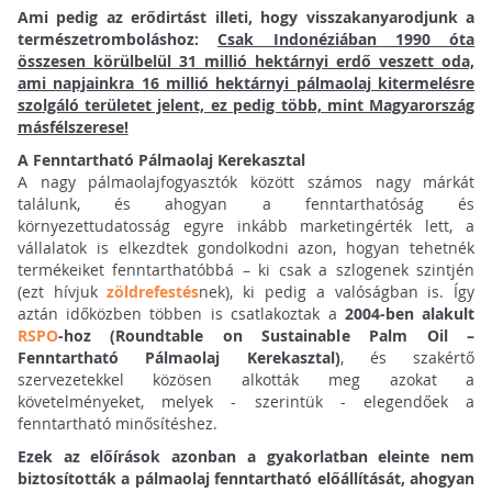
Ami pedig az erődirtást illeti, hogy visszakanyarodjunk a
természetromboláshoz:
Csak Indonéziában 1990 óta
összesen körülbelül 31 millió hektárnyi erdő veszett oda,
ami napjainkra 16 millió hektárnyi pálmaolaj kitermelésre
szolgáló területet jelent, ez pedig több, mint Magyarország
másfélszerese!
A Fenntartható Pálmaolaj Kerekasztal
A nagy pálmaolajfogyasztók között számos nagy márkát
találunk, és ahogyan a fenntarthatóság és
környezettudatosság egyre inkább marketingérték lett, a
vállalatok is elkezdtek gondolkodni azon, hogyan tehetnék
termékeiket fenntarthatóbbá – ki csak a szlogenek szintjén
(ezt hívjuk
zöldrefestés
nek), ki pedig a valóságban is. Így
aztán időközben többen is csatlakoztak a
2004-ben alakult
RSPO
-hoz (Roundtable on Sustainable Palm Oil –
Fenntartható Pálmaolaj Kerekasztal)
, és szakértő
szervezetekkel közösen alkották meg azokat a
követelményeket, melyek - szerintük - elegendőek a
fenntartható minősítéshez.
Ezek az előírások azonban a gyakorlatban eleinte nem
biztosították a pálmaolaj fenntartható előállítását, ahogyan