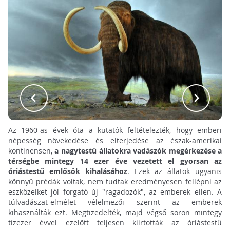
Az 1960-as évek óta a kutatók feltételezték, hogy emberi
népesség növekedése és elterjedése az észak-amerikai
kontinensen,
a nagytestű állatokra vadászók megérkezése a
térségbe mintegy 14 ezer éve vezetett el gyorsan az
óriástestű emlősök kihalásához
. Ezek az állatok ugyanis
könnyű prédák voltak, nem tudtak eredményesen fellépni az
eszközeiket jól forgató új "ragadozók", az emberek ellen. A
túlvadászat-elmélet vélelmezői szerint az emberek
kihasználták ezt. Megtizedelték, majd végső soron mintegy
tízezer évvel ezelőtt teljesen kiirtották az óriástestű