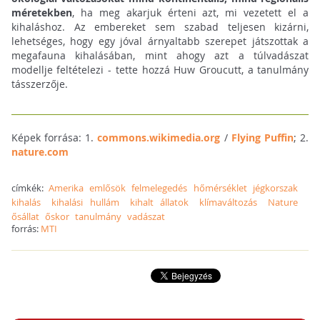
méretekben
, ha meg akarjuk érteni azt, mi vezetett el a
kihaláshoz. Az embereket sem szabad teljesen kizárni,
lehetséges, hogy egy jóval árnyaltabb szerepet játszottak a
megafauna kihalásában, mint ahogy azt a túlvadászat
modellje feltételezi - tette hozzá Huw Groucutt, a tanulmány
tásszerzője.
Képek forrása: 1.
commons.wikimedia.org
/
Flying Puffin
; 2.
nature.com
címkék:
Amerika
emlősök
felmelegedés
hőmérséklet
jégkorszak
kihalás
kihalási hullám
kihalt állatok
klímaváltozás
Nature
ősállat
őskor
tanulmány
vadászat
forrás:
MTI