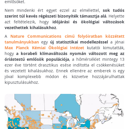
emlősöket.
Nem mindenki ért egyet ezzel az elmélettel,
sok tudós
szerint túl kevés régészeti bizonyíték támasztja alá
. Helyette
azt feltételezik, hogy
időjárási és ökológiai változások
vezethettek kihalásukhoz
.
A
Nature Communications című folyóiratban közzétett
tanulmányukban
egy
új statisztikai modellezéssel
a jénai
Max Planck Kémiai Ökológiai Intézet
kutatói kimutatták,
hogy
a korabeli klímaváltozás nyomán változott meg az
óriástestű emlősök populációja
, a hőmérséklet mintegy 13
ezer éve történt drasztikus esése indította el csökkenésüket
és vezetett kihalásukhoz. Ennek ellenére az emberek is egy
jóval komplexebb módon és közvetve hozzájárulhattak
kipusztulásukhoz.