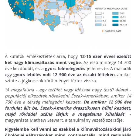
A kutatók emlékeztettek arra, hogy
12-15 ezer évvel ezelőtt
két nagy klímaváltozás ment végbe
. Az első mintegy 14 700
éve kezdődött, és a
gyors felmelegedés
jellemezte. A második
egy
gyors lehűlés volt 12 900 éve az északi féltekén
, amikor
szinte a jégkorszak körülményei tértek vissza.
"A megafauna - egy terület vagy időszak nagy testű állatai -
populációi elkezdtek növekedni Észak-Amerikában, amikor 14
700 éve a térség melegedni kezdett.
De amikor 12 900 éve
fordulat állt be, Észak-Amerika drasztikusan hűlni kezdett,
majd röviddel utána látjuk a megafauna kihalását
"
-
magyarázta Mathew Stewart, a tanulmány vezető szerzője.
Figyelembe kell venni az ezekkel a klímaváltozásokkal járó
ökológiai változásokat mind kontinentális, mind regionális