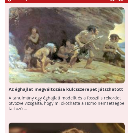
Az éghajlat megváltozása kulcsszerepet játszhatott
a korai emberfajok kihalásában
A tanulmány egy éghajlati modellt és a fosszilis rekordot
ötvözve vizsgálta, hogy mi okozhatta a Homo nemzetségbe
tartozó ...