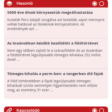
Hasonló
5000 éve élnek környezetük megváltoztatása
nélkül az amazonasi őslakosok
Kutatók Peru talaját vizsgálva azt kutatták, vajon mennyire
voltak hatással az őslakosok környezetükre. Az
eredmények azt ...
Az óceánokban később kezdődött a földtörténet
legnagyobb kihalása, mint a földön
Nem egy időben zajlott le a szárazföldön és az óceánban
a földtörténet legsúlyosabb tömeges kihalása 252 millió
évvel ...
Tömeges kihalás a perm-ben: a tengerben élő fajok
több mint 96 százaléka, a szárazföldi fajok 70
A Föld történetében a fajok legsúlyosabb tömeges
százaléka pusztult el
kihalását szinte semmilyen figyelmeztetés nem előzte
meg, az esemény 31 ezer ...
Kapcsolódó