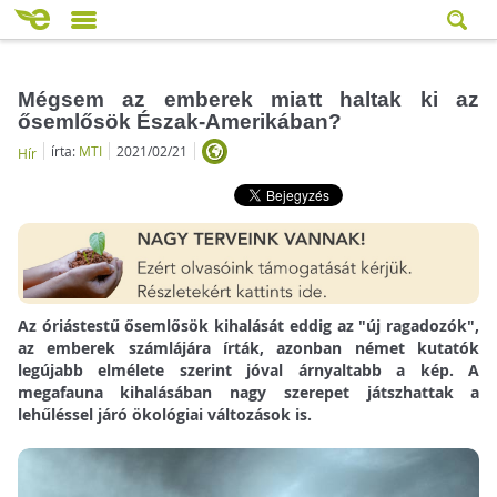
Mégsem az emberek miatt haltak ki az
ősemlősök Észak-Amerikában?
írta:
MTI
2021/02/21
Hír
Az óriástestű ősemlősök kihalását eddig az "új ragadozók",
az emberek számlájára írták, azonban német kutatók
legújabb elmélete szerint jóval árnyaltabb a kép. A
megafauna kihalásában nagy szerepet játszhattak a
lehűléssel járó ökológiai változások is.