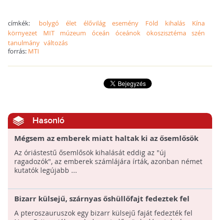
címkék:
bolygó
élet
élővilág
esemény
Föld
kihalás
Kína
környezet
MIT
múzeum
óceán
óceánok
ökoszisztéma
szén
tanulmány
változás
forrás:
MTI
Hasonló
Mégsem az emberek miatt haltak ki az ősemlősök
Észak-Amerikában?
Az óriástestű ősemlősök kihalását eddig az "új
ragadozók", az emberek számlájára írták, azonban német
kutatók legújabb ...
Bizarr külsejű, szárnyas őshüllőfajt fedeztek fel
Nagy-Britanniában
A pteroszauruszok egy bizarr külsejű faját fedezték fel