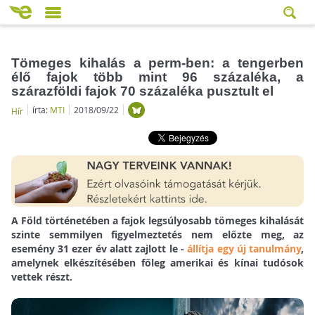
Tömeges kihalás a perm-ben: a tengerben
élő fajok több mint 96 százaléka, a
szárazföldi fajok 70 százaléka pusztult el
írta:
MTI
2018/09/22
Hír
A Föld történetében a fajok legsúlyosabb tömeges kihalását
szinte semmilyen figyelmeztetés nem előzte meg, az
esemény 31 ezer év alatt zajlott le -
állítja egy új tanulmány
,
amelynek elkészítésében főleg amerikai és kínai tudósok
vettek részt.