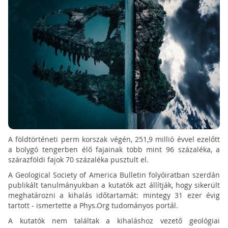
A földtörténeti perm korszak végén, 251,9 millió évvel ezelőtt
a bolygó tengerben élő fajainak több mint 96 százaléka, a
szárazföldi fajok 70 százaléka pusztult el.
A Geological Society of America Bulletin folyóiratban szerdán
publikált tanulmányukban a kutatók azt állítják, hogy sikerült
meghatározni a kihalás időtartamát: mintegy 31 ezer évig
tartott - ismertette a Phys.Org tudományos portál.
A kutatók nem találtak a kihaláshoz vezető geológiai