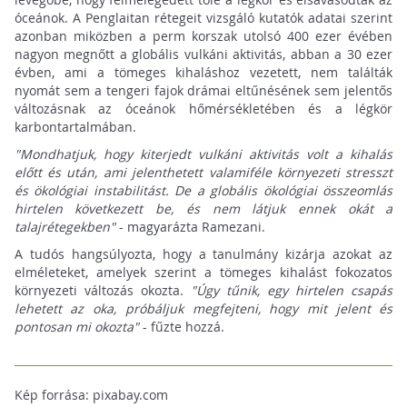
óceánok. A Penglaitan rétegeit vizsgáló kutatók adatai szerint
azonban miközben a perm korszak utolsó 400 ezer évében
nagyon megnőtt a globális vulkáni aktivitás, abban a 30 ezer
évben, ami a tömeges kihaláshoz vezetett, nem találták
nyomát sem a tengeri fajok drámai eltűnésének sem jelentős
változásnak az óceánok hőmérsékletében és a légkör
karbontartalmában.
"Mondhatjuk, hogy kiterjedt vulkáni aktivitás volt a kihalás
előtt és után, ami jelenthetett valamiféle környezeti stresszt
és ökológiai instabilitást. De a globális ökológiai összeomlás
hirtelen következett be, és nem látjuk ennek okát a
talajrétegekben"
- magyarázta Ramezani.
A tudós hangsúlyozta, hogy a tanulmány kizárja azokat az
elméleteket, amelyek szerint a tömeges kihalást fokozatos
környezeti változás okozta.
"Úgy tűnik, egy hirtelen csapás
lehetett az oka, próbáljuk megfejteni, hogy mit jelent és
pontosan mi okozta"
- fűzte hozzá.
Kép forrása: pixabay.com