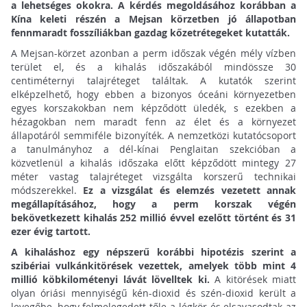
a lehetséges okokra. A kérdés megoldásához korábban a
Kína keleti részén a Mejsan körzetben jó állapotban
fennmaradt fosszíliákban gazdag kőzetrétegeket kutatták.
A Mejsan-körzet azonban a perm időszak végén mély vízben
terület el, és a kihalás időszakából mindössze 30
centiméternyi talajréteget találtak. A kutatók szerint
elképzelhető, hogy ebben a bizonyos óceáni környezetben
egyes korszakokban nem képződött üledék, s ezekben a
hézagokban nem maradt fenn az élet és a környezet
állapotáról semmiféle bizonyíték. A nemzetközi kutatócsoport
a tanulmányhoz a dél-kínai Penglaitan szekcióban a
közvetlenül a kihalás időszaka előtt képződött mintegy 27
méter vastag talajréteget vizsgálta korszerű technikai
módszerekkel.
Ez a vizsgálat és elemzés vezetett annak
megállapításához, hogy a perm korszak végén
bekövetkezett kihalás 252 millió évvel ezelőtt történt és 31
ezer évig tartott.
A kihaláshoz egy népszerű korábbi hipotézis szerint a
szibériai vulkánkitörések vezettek, amelyek több mint 4
millió köbkilométenyi lávát lövelltek ki.
A kitörések miatt
olyan óriási mennyiségű kén-dioxid és szén-dioxid került a
levegőbe, hogy felmelegedett tőle a légkör és elsavasodtak az