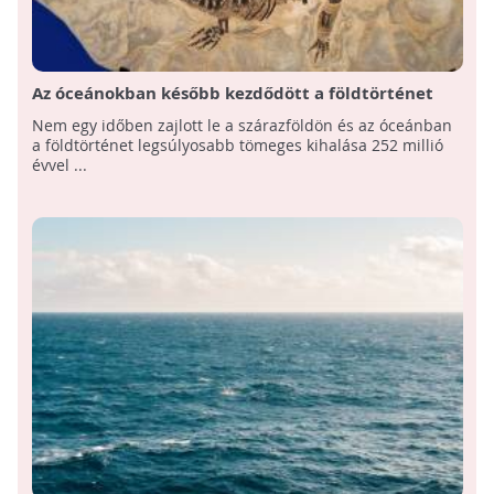
Az óceánokban később kezdődött a földtörténet
legnagyobb kihalása, mint a földön
Nem egy időben zajlott le a szárazföldön és az óceánban
a földtörténet legsúlyosabb tömeges kihalása 252 millió
évvel ...