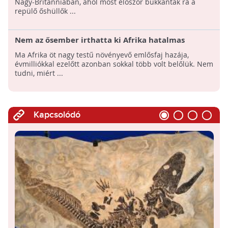
Nagy-Britanniában, ahol most először bukkantak rá a
repülő őshüllők ...
Nem az ősember irthatta ki Afrika hatalmas
növényevő emlőseit
Ma Afrika öt nagy testű növényevő emlősfaj hazája,
évmilliókkal ezelőtt azonban sokkal több volt belőlük. Nem
tudni, miért ...
Kapcsolódó