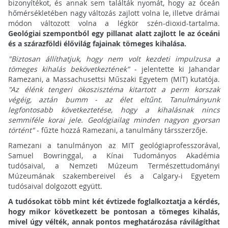
bizonyítékot, és annak sem találták nyomát, hogy az óceán
hőmérsékletében nagy változás zajlott volna le, illetve drámai
módon változott volna a légkör szén-dioxid-tartalma.
Geológiai szempontból egy pillanat alatt zajlott le az óceáni
és a szárazföldi élővilág fajainak tömeges kihalása.
"Biztosan állíthatjuk, hogy nem volt kezdeti impulzusa a
tömeges kihalás bekövetkeztének"
- jelentette ki Jahandar
Ramezani, a Massachusettsi Műszaki Egyetem (MIT) kutatója.
"Az élénk tengeri ökoszisztéma kitartott a perm korszak
végéig, aztán bumm - az élet eltűnt. Tanulmányunk
legfontosabb következtetése, hogy a kihalásnak nincs
semmiféle korai jele. Geológiailag minden nagyon gyorsan
történt"
- fűzte hozzá Ramezani, a tanulmány társszerzője.
Ramezani a tanulmányon az MIT geológiaprofesszorával,
Samuel Bowringgal, a Kínai Tudományos Akadémia
tudósaival, a Nemzeti Múzeum Természettudományi
Múzeumának szakembereivel és a Calgary-i Egyetem
tudósaival dolgozott együtt.
A tudósokat több mint két évtizede foglalkoztatja a kérdés,
hogy mikor következett be pontosan a tömeges kihalás,
mivel úgy vélték, annak pontos meghatározása rávilágíthat