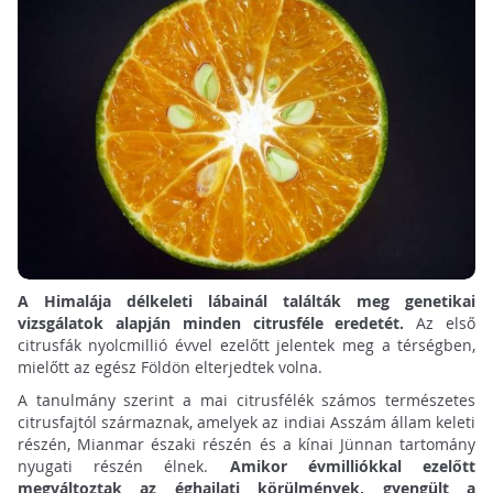
A Himalája délkeleti lábainál találták meg genetikai
vizsgálatok alapján minden citrusféle eredetét.
Az első
citrusfák nyolcmillió évvel ezelőtt jelentek meg a térségben,
mielőtt az egész Földön elterjedtek volna.
A tanulmány szerint a mai citrusfélék számos természetes
citrusfajtól származnak, amelyek az indiai Asszám állam keleti
részén, Mianmar északi részén és a kínai Jünnan tartomány
nyugati részén élnek.
Amikor évmilliókkal ezelőtt
megváltoztak az éghajlati körülmények, gyengült a