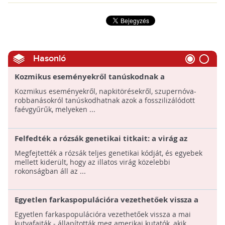
Hasonló
Kozmikus eseményekről tanúskodnak a
fosszilizálódott faévgyűrűk
Kozmikus eseményekről, napkitörésekről, szupernóva-
robbanásokról tanúskodhatnak azok a fosszilizálódott
faévgyűrűk, melyeken ...
Felfedték a rózsák genetikai titkait: a virág az
eperrel is rokonságban áll
Megfejtették a rózsák teljes genetikai kódját, és egyebek
mellett kiderült, hogy az illatos virág közelebbi
rokonságban áll az ...
Egyetlen farkaspopulációra vezethetőek vissza a
mai kutyafajták amerikai kutatók szerint
Egyetlen farkaspopulációra vezethetőek vissza a mai
kutyafajták - állapították meg amerikai kutatók, akik