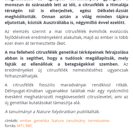
monszun és szárazabb lett az idő, a citrusfélék a Himalája
térségén túl is elterjedtek, egész Délkelet-Ázsiát
meghódították. Onnan aztán a világ minden tájára
eljutottak, köztük Ausztráliába is, négymillió évvel ezelőtt.
Az elemzés szerint a mai citrusfélék évmilliók evolúciós
fejlődésének eredményeként alakultak, majd az ember is több
ezer éven át termesztette őket.
A ma fellehető citrusfélék genetikai térképeinek felrajzolása
abban is segíthet, hogy a tudósok megállapítsák, mely
fajták az ellenállóak a betegségekkel szemben.
Az
eredményeket új citrusfélék nemesítéséhez ugyancsak
felhasználhatják.
A citrusfélék fosszilis maradványai rendkívül ritkák.
Délnyugat-Kínában ugyanakkor találtak már egy nyolcmillió
évesként meghatározott megkövesedett citruslevelet, ami az
új genetikai kutatásokat támasztja alá.
A tanulmányt a Nature folyóiratban publikálták.
címkék:
ember
genetika
Nature
tanulmány
természetes
forrás:
MTI, BBC