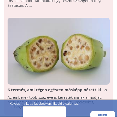
fosszilizálódott fát találtak egy Leszbosz-szigetén folyó
ásatáson. A ...
6 termés, ami régen egészen másképp nézett ki - a
zöldségek és gyümölcsök sokat változtak az idők
Az emberek több száz éve is keresték annak a módját,
során
hogy nagyobb, szebb és ízletesebb gyümölcsöket,
Kövess minket a facebookon, likeold oldalunkat!
zöldségeket termeljenek, ...
Bezárás