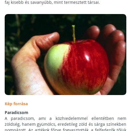
faj kisebb és savanyúbb, mint termesztett társai.
Kép forrása
Paradicsom
A paradicsom, ami a közhiedelemmel ellentétben nem
zöldség, hanem gyümölcs, eredetileg zöld és sárga színekben
pompázott. Az aztékok főzve fogyasztották, a felfedezők tőlük