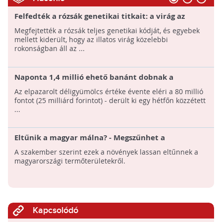
Felfedték a rózsák genetikai titkait: a virág az
eperrel is rokonságban áll
Megfejtették a rózsák teljes genetikai kódját, és egyebek
mellett kiderült, hogy az illatos virág közelebbi
rokonságban áll az ...
Naponta 1,4 millió ehető banánt dobnak a
szemétbe a britek
Az elpazarolt déligyümölcs értéke évente eléri a 80 millió
fontot (25 milliárd forintot) - derült ki egy hétfőn közzétett
...
Eltűnik a magyar málna? - Megszűnhet a
málnatermesztés Magyarországon!
A szakember szerint ezek a növények lassan eltűnnek a
magyarországi termőterületekről.
Kapcsolódó