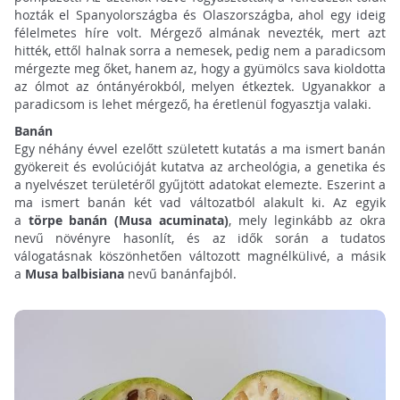
hozták el Spanyolországba és Olaszországba, ahol egy ideig
félelmetes híre volt. Mérgező almának nevezték, mert azt
hitték, ettől halnak sorra a nemesek, pedig nem a paradicsom
mérgezte meg őket, hanem az, hogy a gyümölcs sava kioldotta
az ólmot az óntányérokból, melyen étkeztek. Ugyanakkor a
paradicsom is lehet mérgező, ha éretlenül fogyasztja valaki.
Banán
Egy néhány évvel ezelőtt született kutatás a ma ismert banán
gyökereit és evolúcióját kutatva az archeológia, a genetika és
a nyelvészet területéről gyűjtött adatokat elemezte. Eszerint a
ma ismert banán két vad változatból alakult ki. Az egyik
a
törpe banán (Musa acuminata)
, mely leginkább az okra
nevű növényre hasonlít, és az idők során a tudatos
válogatásnak köszönhetően változott magnélkülivé, a másik
a
Musa balbisiana
nevű banánfajból.