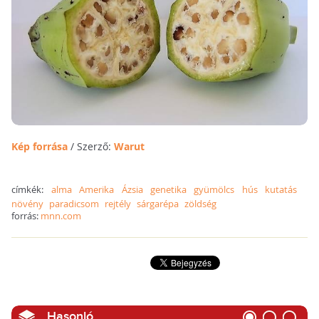
Kép forrása
/ Szerző:
Warut
címkék:
alma
Amerika
Ázsia
genetika
gyümölcs
hús
kutatás
növény
paradicsom
rejtély
sárgarépa
zöldség
forrás:
mnn.com
Hasonló