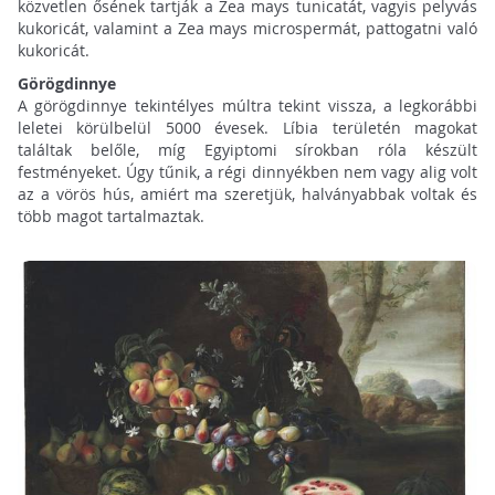
közvetlen ősének tartják a Zea mays tunicatát, vagyis pelyvás
kukoricát, valamint a Zea mays microspermát, pattogatni való
kukoricát.
Görögdinnye
A görögdinnye tekintélyes múltra tekint vissza, a legkorábbi
leletei körülbelül 5000 évesek. Líbia területén magokat
találtak belőle, míg Egyiptomi sírokban róla készült
festményeket. Úgy tűnik, a régi dinnyékben nem vagy alig volt
az a vörös hús, amiért ma szeretjük, halványabbak voltak és
több magot tartalmaztak.