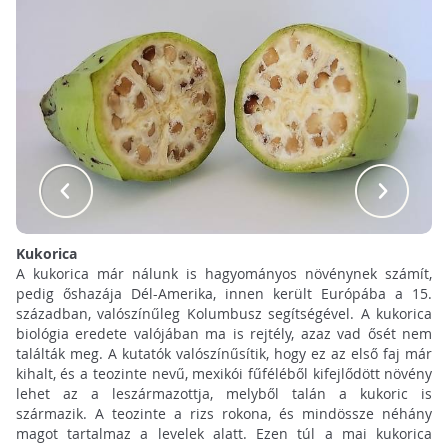
Kukorica
A kukorica már nálunk is hagyományos növénynek számít,
pedig őshazája Dél-Amerika, innen került Európába a 15.
században, valószínűleg Kolumbusz segítségével. A kukorica
biológia eredete valójában ma is rejtély, azaz vad ősét nem
találták meg. A kutatók valószínűsítik, hogy ez az első faj már
kihalt, és a teozinte nevű, mexikói fűféléből kifejlődött növény
lehet az a leszármazottja, melyből talán a kukoric is
származik. A teozinte a rizs rokona, és mindössze néhány
magot tartalmaz a levelek alatt. Ezen túl a mai kukorica