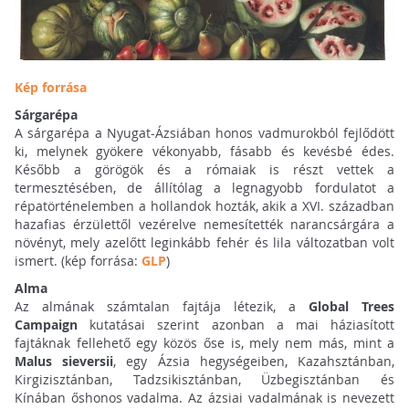
Kép forrása
Sárgarépa
A sárgarépa a Nyugat-Ázsiában honos vadmurokból fejlődött
ki, melynek gyökere vékonyabb, fásabb és kevésbé édes.
Később a görögök és a rómaiak is részt vettek a
termesztésében, de állítólag a legnagyobb fordulatot a
répatörténelemben a hollandok hozták, akik a XVI. században
hazafias érzülettől vezérelve nemesítették narancsárgára a
növényt, mely azelőtt leginkább fehér és lila változatban volt
ismert. (kép forrása:
GLP
)
Alma
Az almának számtalan fajtája létezik, a
Global Trees
Campaign
kutatásai szerint azonban a mai háziasított
fajtáknak fellehető egy közös őse is, mely nem más, mint a
Malus sieversii
, egy Ázsia hegységeiben, Kazahsztánban,
Kirgizisztánban, Tadzsikisztánban, Üzbegisztánban és
Kínában őshonos vadalma. Az ázsiai vadalmának is nevezett