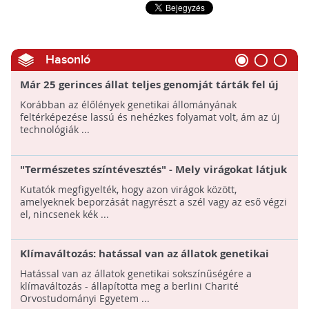
Hasonló
Már 25 gerinces állat teljes genomját tárták fel új
módszerrel kutatók
Korábban az élőlények genetikai állományának
feltérképezése lassú és nehézkes folyamat volt, ám az új
technológiák ...
"Természetes színtévesztés" - Mely virágokat látjuk
kéknek?
Kutatók megfigyelték, hogy azon virágok között,
amelyeknek beporzását nagyrészt a szél vagy az eső végzi
el, nincsenek kék ...
Klímaváltozás: hatással van az állatok genetikai
sokszínűségére
Hatással van az állatok genetikai sokszínűségére a
klímaváltozás - állapította meg a berlini Charité
Orvostudományi Egyetem ...