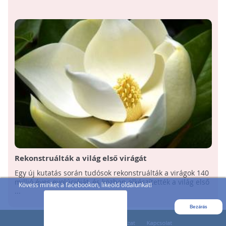
Rekonstruálták a világ első virágát
Egy új kutatás során tudósok rekonstruálták a virágok 140
millió éves evolúcióját, és közben elkészítették a világ első
Kövess minket a facebookon, likeold oldalunkat!
...
Bezárás