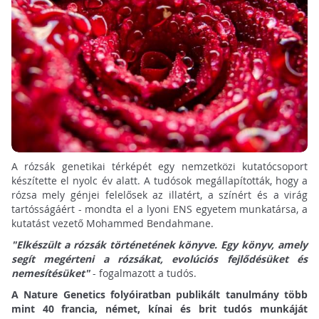
A rózsák genetikai térképét egy nemzetközi kutatócsoport
készítette el nyolc év alatt. A tudósok megállapították, hogy a
rózsa mely génjei felelősek az illatért, a színért és a virág
tartósságáért - mondta el a lyoni ENS egyetem munkatársa, a
kutatást vezető Mohammed Bendahmane.
"Elkészült a rózsák történetének könyve. Egy könyv, amely
segít megérteni a rózsákat, evolúciós fejlődésüket és
nemesítésüket"
- fogalmazott a tudós.
A Nature Genetics folyóiratban publikált tanulmány több
mint 40 francia, német, kínai és brit tudós munkáját