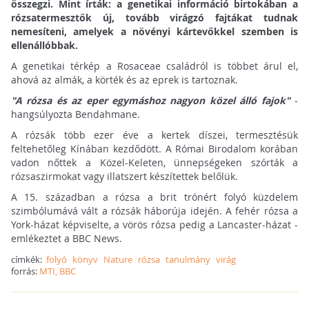
összegzi. Mint írták: a genetikai információ birtokában a
rózsatermesztők új, tovább virágzó fajtákat tudnak
nemesíteni, amelyek a növényi kártevőkkel szemben is
ellenállóbbak.
A genetikai térkép a Rosaceae családról is többet árul el,
ahová az almák, a körték és az eprek is tartoznak.
"A rózsa és az eper egymáshoz nagyon közel álló fajok"
-
hangsúlyozta Bendahmane.
A rózsák több ezer éve a kertek díszei, termesztésük
feltehetőleg Kínában kezdődött. A Római Birodalom korában
vadon nőttek a Közel-Keleten, ünnepségeken szórták a
rózsaszirmokat vagy illatszert készítettek belőlük.
A 15. században a rózsa a brit trónért folyó küzdelem
szimbólumává vált a rózsák háborúja idején. A fehér rózsa a
York-házat képviselte, a vörös rózsa pedig a Lancaster-házat -
emlékeztet a BBC News.
címkék:
folyó
könyv
Nature
rózsa
tanulmány
virág
forrás:
MTI, BBC