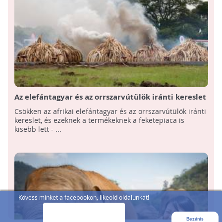
Az elefántagyar és az orrszarvútülök iránti kereslet
csökkent, de a nagymacskák iránt nőtt
Csökken az afrikai elefántagyar és az orrszarvútülök iránti
kereslet, és ezeknek a termékeknek a feketepiaca is
kisebb lett - ...
Kövess minket a facebookon, likeold oldalunkat!
Bezárás