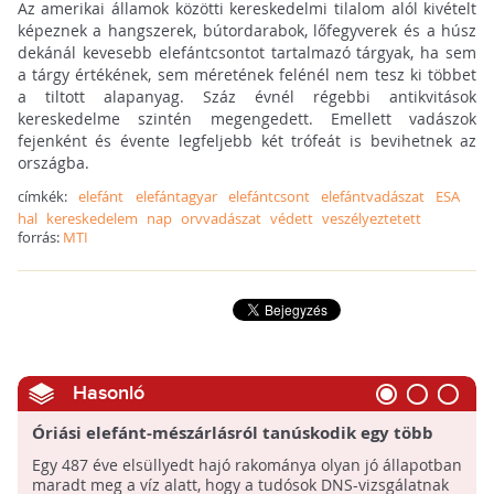
Az amerikai államok közötti kereskedelmi tilalom alól kivételt
képeznek a hangszerek, bútordarabok, lőfegyverek és a húsz
dekánál kevesebb elefántcsontot tartalmazó tárgyak, ha sem
a tárgy értékének, sem méretének felénél nem tesz ki többet
a tiltott alapanyag. Száz évnél régebbi antikvitások
kereskedelme szintén megengedett. Emellett vadászok
fejenként és évente legfeljebb két trófeát is bevihetnek az
országba.
címkék:
elefánt
elefántagyar
elefántcsont
elefántvadászat
ESA
hal
kereskedelem
nap
orvvadászat
védett
veszélyeztetett
forrás:
MTI
Hasonló
Óriási elefánt-mészárlásról tanúskodik egy több
száz éve elsüllyedt hajó rakománya
Egy 487 éve elsüllyedt hajó rakománya olyan jó állapotban
maradt meg a víz alatt, hogy a tudósok DNS-vizsgálatnak