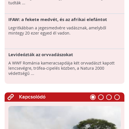
tudták ...
IFAW: a fekete medvét, és az afrikai elefántot
veszik leginkább célba a trófeavadászok
Legritkábban a jegesmedvére vadásznak, amelyből
mintegy 20 ezer egyed él vadon.
Levideózták az orvvadászokat
A WWF Románia kameracsapdája két orvvadászt kapott
lencsevégre, trófea-cipelés közben, a Natura 2000
védettségű ...
Kapcsolódó