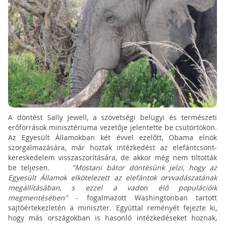
A döntést Sally Jewell, a szövetségi belügyi és természeti
erőforrások minisztériuma vezetője jelentette be csütörtökön.
Az Egyesült Államokban két évvel ezelőtt, Obama elnök
szorgalmazására, már hoztak intézkedést az elefántcsont-
kereskedelem visszaszorítására, de akkor még nem tiltották
be teljesen.
"Mostani bátor döntésünk jelzi, hogy az
Egyesült Államok elkötelezett az elefántok orvvadászatának
megállításában, s ezzel a vadon élő populációik
megmentésében"
- fogalmazott Washingtonban tartott
sajtóértekezletén a miniszter. Egyúttal reményét fejezte ki,
hogy más országokban is hasonló intézkedéseket hoznak,