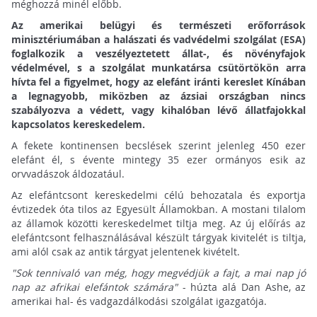
méghozzá minél előbb.
Az amerikai belügyi és természeti erőforrások
minisztériumában a halászati és vadvédelmi szolgálat (ESA)
foglalkozik a veszélyeztetett állat-, és növényfajok
védelmével, s a szolgálat munkatársa csütörtökön arra
hívta fel a figyelmet, hogy az elefánt iránti kereslet Kínában
a legnagyobb, miközben az ázsiai országban nincs
szabályozva a védett, vagy kihalóban lévő állatfajokkal
kapcsolatos kereskedelem.
A fekete kontinensen becslések szerint jelenleg 450 ezer
elefánt él, s évente mintegy 35 ezer ormányos esik az
orvvadászok áldozatául.
Az elefántcsont kereskedelmi célú behozatala és exportja
évtizedek óta tilos az Egyesült Államokban. A mostani tilalom
az államok közötti kereskedelmet tiltja meg. Az új előírás az
elefántcsont felhasználásával készült tárgyak kivitelét is tiltja,
ami alól csak az antik tárgyat jelentenek kivételt.
"Sok tennivaló van még, hogy megvédjük a fajt, a mai nap jó
nap az afrikai elefántok számára"
- húzta alá Dan Ashe, az
amerikai hal- és vadgazdálkodási szolgálat igazgatója.