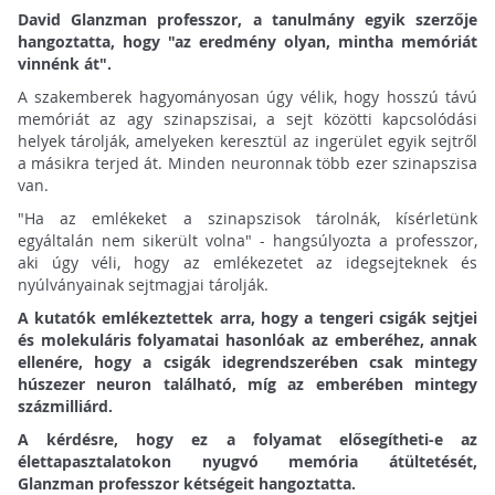
David Glanzman professzor, a tanulmány egyik szerzője
hangoztatta, hogy "az eredmény olyan, mintha memóriát
vinnénk át".
A szakemberek hagyományosan úgy vélik, hogy hosszú távú
memóriát az agy szinapszisai, a sejt közötti kapcsolódási
helyek tárolják, amelyeken keresztül az ingerület egyik sejtről
a másikra terjed át. Minden neuronnak több ezer szinapszisa
van.
"Ha az emlékeket a szinapszisok tárolnák, kísérletünk
egyáltalán nem sikerült volna" - hangsúlyozta a professzor,
aki úgy véli, hogy az emlékezetet az idegsejteknek és
nyúlványainak sejtmagjai tárolják.
A kutatók emlékeztettek arra, hogy a tengeri csigák sejtjei
és molekuláris folyamatai hasonlóak az emberéhez, annak
ellenére, hogy a csigák idegrendszerében csak mintegy
húszezer neuron található, míg az emberében mintegy
százmilliárd.
A kérdésre, hogy ez a folyamat elősegítheti-e az
élettapasztalatokon nyugvó memória átültetését,
Glanzman professzor kétségeit hangoztatta.