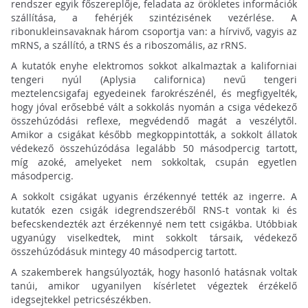
rendszer egyik főszereplője, feladata az örökletes információk
szállítása, a fehérjék szintézisének vezérlése. A
ribonukleinsavaknak három csoportja van: a hírvivő, vagyis az
mRNS, a szállító, a tRNS és a riboszomális, az rRNS.
A kutatók enyhe elektromos sokkot alkalmaztak a kaliforniai
tengeri nyúl (Aplysia californica) nevű tengeri
meztelencsigafaj egyedeinek farokrészénél, és megfigyelték,
hogy jóval erősebbé vált a sokkolás nyomán a csiga védekező
összehúzódási reflexe, megvédendő magát a veszélytől.
Amikor a csigákat később megkoppintották, a sokkolt állatok
védekező összehúzódása legalább 50 másodpercig tartott,
míg azoké, amelyeket nem sokkoltak, csupán egyetlen
másodpercig.
A sokkolt csigákat ugyanis érzékennyé tették az ingerre. A
kutatók ezen csigák idegrendszeréből RNS-t vontak ki és
befecskendezték azt érzékennyé nem tett csigákba. Utóbbiak
ugyanúgy viselkedtek, mint sokkolt társaik, védekező
összehúzódásuk mintegy 40 másodpercig tartott.
A szakemberek hangsúlyozták, hogy hasonló hatásnak voltak
tanúi, amikor ugyanilyen kísérletet végeztek érzékelő
idegsejtekkel petricsészékben.