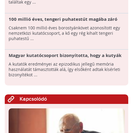
találtak egy ...
100 millió éves, tengeri puhatestűt magába záró
borostyánkövet találtak
Csaknem 100 millió éves borostyánkövet azonosított egy
nemzetközi kutatócsoport, a kő egy rég kihalt tengeri
puhatestű ...
Magyar kutatócsoport bizonyította, hogy a kutyák
is képesek "mentális időutazásra"
A kutatók eredményei az epizodikus jellegű memória
használatát támasztották alá, így elsőként adtak kísérleti
bizonyítékot ...
Kapcsolódó