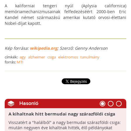
A kaliforniai tengeri nyúl (Aplysia californica)
memóriamechanizmusainak felfedezéséért 2000-ben Eric
Kandel német származású amerikai kutató orvosi-élettani
Nobel-díjat kapott.
Kép forrása:
wikipedia.org
; Szerző: Genny Anderson
címkék:
agy
alzheimer
csiga
elektromos
tanulmány
forrás:
MTI
Hasonló
A kihaltnak hitt bermudai nagy szárazföldi csiga
visszatért
Visszatért a "halálból" a nagy bermudai szárazföldi csiga:
miután negyven éve kihaltnak hitték, élő példányokat