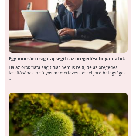
Egy mocsári csigafaj segíti az öregedési folyamatok
vizsgálatát
Ha az örök fiatalság titkát nem is rejti, de az öregedés
lassításának, a súlyos memóriavesztéssel járó betegségek
...