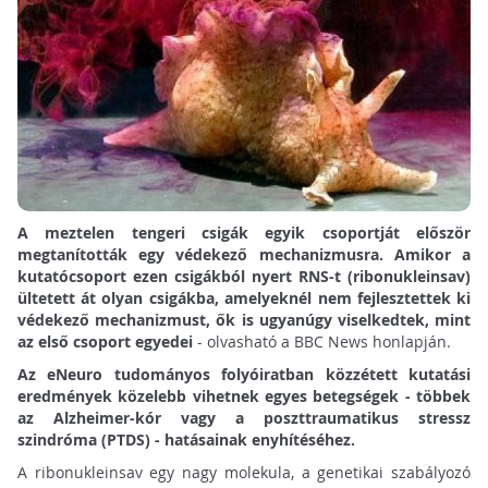
A meztelen tengeri csigák egyik csoportját először
megtanították egy védekező mechanizmusra. Amikor a
kutatócsoport ezen csigákból nyert RNS-t (ribonukleinsav)
ültetett át olyan csigákba, amelyeknél nem fejlesztettek ki
védekező mechanizmust, ők is ugyanúgy viselkedtek, mint
az első csoport egyedei
- olvasható a BBC News honlapján.
Az eNeuro tudományos folyóiratban közzétett kutatási
eredmények közelebb vihetnek egyes betegségek - többek
az Alzheimer-kór vagy a poszttraumatikus stressz
szindróma (PTDS) - hatásainak enyhítéséhez.
A ribonukleinsav egy nagy molekula, a genetikai szabályozó