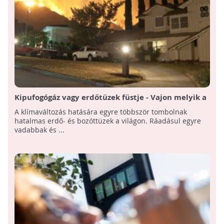
Kipufogógáz vagy erdőtüzek füstje - Vajon melyik a
károsabb?
A klímaváltozás hatására egyre többször tombolnak
hatalmas erdő- és bozóttüzek a világon. Ráadásul egyre
vadabbak és ...