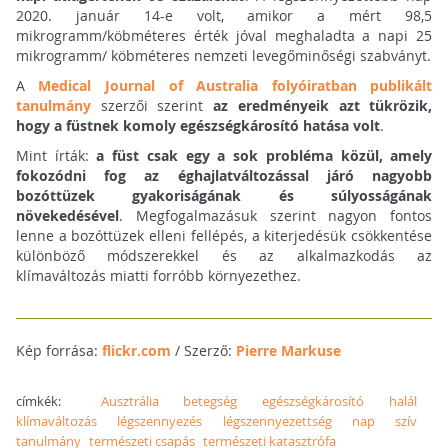
2020. január 14-e volt, amikor a mért 98,5
mikrogramm/köbméteres érték jóval meghaladta a napi 25
mikrogramm/ köbméteres nemzeti levegőminőségi szabványt.
A
Medical Journal of Australia folyóiratban publikált
tanulmány
szerzői szerint
az eredményeik azt tükrözik,
hogy a füstnek komoly egészségkárosító hatása volt
.
Mint írták:
a füst csak egy a sok probléma közül, amely
fokozódni fog az éghajlatváltozással járó nagyobb
bozóttüzek gyakoriságának és súlyosságának
növekedésével
. Megfogalmazásuk szerint nagyon fontos
lenne a bozóttüzek elleni fellépés, a kiterjedésük csökkentése
különböző módszerekkel és az alkalmazkodás az
klímaváltozás miatti forróbb környezethez.
Kép forrása:
flickr.com
/ Szerző:
Pierre Markuse
címkék:
Ausztrália
betegség
egészségkárosító
halál
klímaváltozás
légszennyezés
légszennyezettség
nap
szív
tanulmány
természeti csapás
természeti katasztrófa