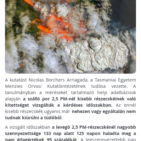
A kutatást Nicolas Borchers Arriagada, a Tasmaniai Egyetem
Menzies Orvosi Kutatóintézetének tudósa vezette. A
tanulmányban a méréseket tartalmazó helyi adatbázisok
alapján
a szálló por 2,5 PM-nél kisebb részecskéinek való
kitettséget vizsgálták a kérdéses időszakban.
Az ennél
kisebb részecskék ugyanis már
nehezen vagy egyáltalán nem
tudnak kiürülni a tüdőből
.
A vizsgált időszakban
a levegő 2,5 PM-részecskénél nagyobb
szennyezettsége 133 nap alatt 125 napon haladta meg a
napi átlagértékek 95 százalékát
. A legszennyezettebb nap