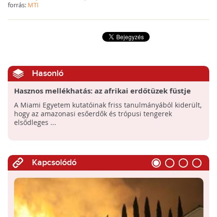
forrás:
MTI
Hasonló
Hasznos mellékhatás: az afrikai erdőtüzek füstje
trágyázza az Amazonas esőerdőit
A Miami Egyetem kutatóinak friss tanulmányából kiderült,
hogy az amazonasi esőerdők és trópusi tengerek
elsődleges ...
Kapcsolódó