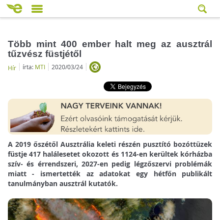
Több mint 400 ember halt meg az ausztrál
tűzvész füstjétől
írta:
MTI
2020/03/24
Hír
A 2019 őszétől Ausztrália keleti részén pusztító bozóttüzek
füstje 417 halálesetet okozott és 1124-en kerültek kórházba
szív- és érrendszeri, 2027-en pedig légzőszervi problémák
miatt - ismertették az adatokat egy hétfőn publikált
tanulmányban ausztrál kutatók.