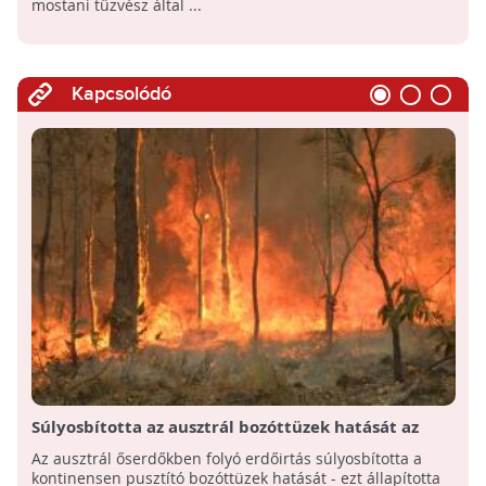
mostani tűzvész által ...
Kapcsolódó
Súlyosbította az ausztrál bozóttüzek hatását az
őserdők irtása
Az ausztrál őserdőkben folyó erdőirtás súlyosbította a
kontinensen pusztító bozóttüzek hatását - ezt állapította