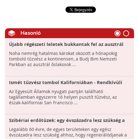
Hasonló
Újabb régészeti leletek bukkantak fel az ausztrál
tűzvésznek köszönhetően
Noha nemrég hatalmas károkat okozott a hónapokig
tomboló tűzvész a kontinensen, a Budj Bim Nemzeti
Parkban az ausztrál őslakosok ...
Ismét tűzvész tombol Kaliforniában - Rendkívüli
állapotot hirdettek
Az Egyesült Államok nyugati partján található
tagállamban egyszerre 16 helyen pusztít tűzvész, az
észak-kaliforniai San Francisco ...
Szibériai erdőtüzek: egy évszázadra lesz szükség a
regenerálódáshoz
Legalább 60 évre, de egyes területeken egy egész
évszázadra lesz szükség ahhoz, hogy regenerálódjanak a