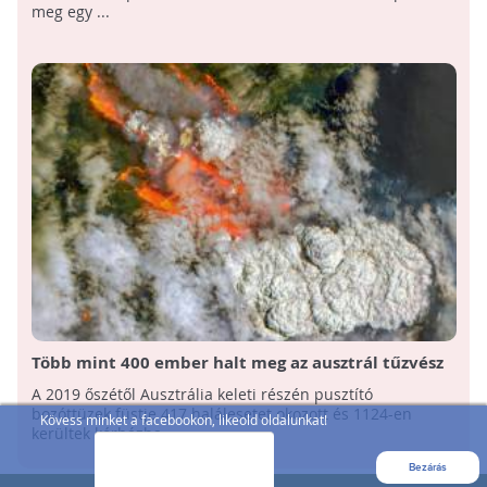
meg egy ...
Több mint 400 ember halt meg az ausztrál tűzvész
füstjétől
A 2019 őszétől Ausztrália keleti részén pusztító
bozóttüzek füstje 417 halálesetet okozott és 1124-en
Kövess minket a facebookon, likeold oldalunkat!
kerültek kórházba ...
Bezárás