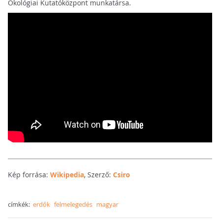
Ökológiai Kutatóközpont munkatársa.
Kép forrása:
Wikipedia
, Szerző:
Csiro
címkék:
erdők
felmelegedés
magyar