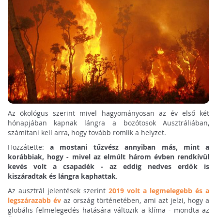
Az ökológus szerint mivel hagyományosan az év első két
hónapjában kapnak lángra a bozótosok Ausztráliában,
számítani kell arra, hogy tovább romlik a helyzet.
Hozzátette:
a mostani tűzvész annyiban más, mint a
korábbiak, hogy - mivel az elmúlt három évben rendkívül
kevés volt a csapadék - az eddig nedves erdők is
kiszáradtak és lángra kaphattak
.
Az ausztrál jelentések szerint
2019 volt a legmelegebb és a
legszárazabb év
az ország történetében, ami azt jelzi, hogy a
globális felmelegedés hatására változik a klíma - mondta az