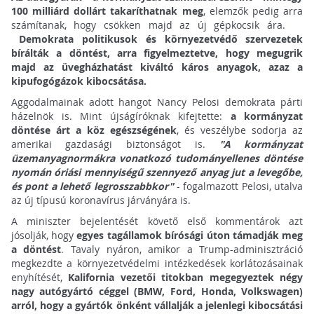
100 milliárd dollárt takaríthatnak meg
, elemzők pedig arra
számítanak, hogy csökken majd az új gépkocsik ára.
Demokrata politikusok és környezetvédő szervezetek
bírálták a döntést, arra figyelmeztetve, hogy megugrik
majd az üvegházhatást kiváltó káros anyagok, azaz a
kipufogógázok kibocsátása.
Aggodalmainak adott hangot Nancy Pelosi demokrata párti
házelnök is. Mint újságíróknak kifejtette:
a kormányzat
döntése árt a köz egészségének
, és veszélybe sodorja az
amerikai gazdasági biztonságot is.
"A kormányzat
üzemanyagnormákra vonatkozó tudományellenes döntése
nyomán óriási mennyiségű szennyező anyag jut a levegőbe,
és pont a lehető legrosszabbkor"
- fogalmazott Pelosi, utalva
az új típusú koronavírus járványára is.
A miniszter bejelentését követő első kommentárok azt
jósolják, hogy
egyes tagállamok bírósági úton támadják meg
a döntést
. Tavaly nyáron, amikor a Trump-adminisztráció
megkezdte a környezetvédelmi intézkedések korlátozásainak
enyhítését,
Kalifornia vezetői titokban megegyeztek négy
nagy autógyártó céggel (BMW, Ford, Honda, Volkswagen)
arról, hogy a gyártók önként vállalják a jelenlegi kibocsátási