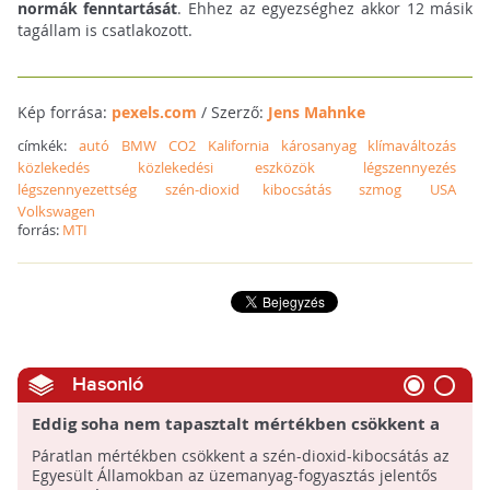
normák fenntartását
. Ehhez az egyezséghez akkor 12 másik
tagállam is csatlakozott.
Kép forrása:
pexels.com
/ Szerző:
Jens Mahnke
címkék:
autó
BMW
CO2
Kalifornia
károsanyag
klímaváltozás
közlekedés
közlekedési eszközök
légszennyezés
légszennyezettség
szén-dioxid kibocsátás
szmog
USA
Volkswagen
forrás:
MTI
Hasonló
Eddig soha nem tapasztalt mértékben csökkent a
szén-dioxid-kibocsátás az Egyesült Államokban
Páratlan mértékben csökkent a szén-dioxid-kibocsátás az
Egyesült Államokban az üzemanyag-fogyasztás jelentős