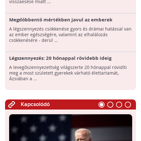
visszaesése miatt ...
Megdöbbentő mértékben javul az emberek
egészsége a légszennyezés csökkenése nyomán
A légszennyezés csökkenése gyors és drámai hatással van
az ember egészségére, valamint az elhalálozás
csökkenésére - derül ...
Légszennyezés: 20 hónappal rövidebb ideig
élhetnek a most született gyerekek
A levegőszennyezettség világszerte 20 hónappal rövidíti
meg a most született gyerekek várható élettartamát,
Ázsiában a ...
Kapcsolódó