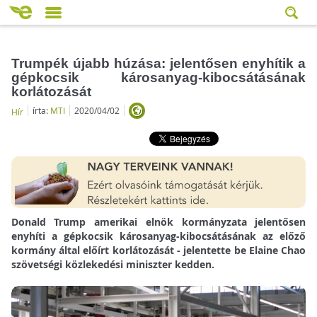
Trumpék újabb húzása: jelentősen enyhítik a
gépkocsik károsanyag-kibocsátásának
korlátozását
írta:
MTI
2020/04/02
Hír
Donald Trump amerikai elnök kormányzata jelentősen
enyhíti a gépkocsik károsanyag-kibocsátásának az előző
kormány által előírt korlátozását - jelentette be Elaine Chao
szövetségi közlekedési miniszter kedden.