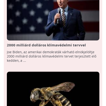
2000 milliárd dolláros klímavédelmi tervvel
kampányol az amerikai elnökjelölt, Joe Biden
Joe Biden, az amerikai demokraták várható elnökjelöltje
2000 milliárd dolláros klímavédelmi tervet terjesztett elő
kedden, a ...