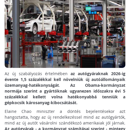
Az új szabályozás értelmében
az autógyáraknak 2026-ig
évente 1,5 százalékkal kell növelniük új autóállományaik
üzemanyag-hatékonyságát
.
Az Obama-kormányzat
normája szerint a gyártóknak ugyanezen időszakra évi 5
százalékkal kellett volna hatékonyabbá tenniük a
gépkocsik károsanyag-kibocsátását.
Elaine Chao miniszter a döntés bejelentésekor azt
hangoztatta, hogy az új rendelkezéssel mind az autógyártók,
mind az új autót vásárolni szándékozó amerikaiak jól járnak.
Az autógyárak - a kormányzat számításai szerint - mintegy