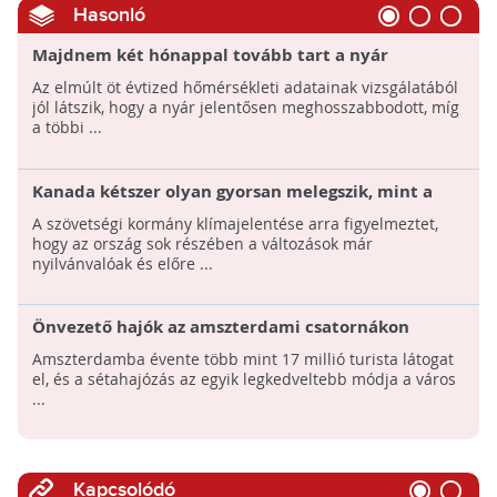
Hasonló
Majdnem két hónappal tovább tart a nyár
hazánkban
Az elmúlt öt évtized hőmérsékleti adatainak vizsgálatából
jól látszik, hogy a nyár jelentősen meghosszabbodott, míg
a többi ...
Kanada kétszer olyan gyorsan melegszik, mint a
világ többi része
A szövetségi kormány klímajelentése arra figyelmeztet,
hogy az ország sok részében a változások már
nyilvánvalóak és előre ...
Önvezető hajók az amszterdami csatornákon
Amszterdamba évente több mint 17 millió turista látogat
el, és a sétahajózás az egyik legkedveltebb módja a város
...
Kapcsolódó