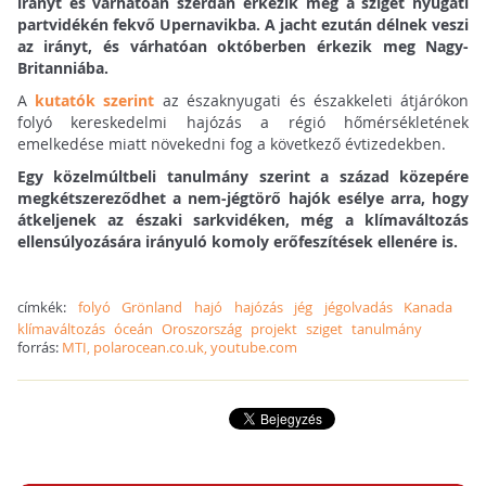
irányt és várhatóan szerdán érkezik meg a sziget nyugati
partvidékén fekvő Upernavikba. A jacht ezután délnek veszi
az irányt, és várhatóan októberben érkezik meg Nagy-
Britanniába.
A
kutatók szerint
az északnyugati és északkeleti átjárókon
folyó kereskedelmi hajózás a régió hőmérsékletének
emelkedése miatt növekedni fog a következő évtizedekben.
Egy közelmúltbeli tanulmány szerint a század közepére
megkétszereződhet a nem-jégtörő hajók esélye arra, hogy
átkeljenek az északi sarkvidéken, még a klímaváltozás
ellensúlyozására irányuló komoly erőfeszítések ellenére is.
címkék:
folyó
Grönland
hajó
hajózás
jég
jégolvadás
Kanada
klímaváltozás
óceán
Oroszország
projekt
sziget
tanulmány
forrás:
MTI, polarocean.co.uk, youtube.com