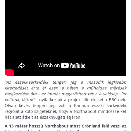
"Az északi-sarkvidéki tengeri jég a második legkisebb
kiterjedését érte el ezen a héten a műholdas mérések
megkezdése óta - ez immár megerősített tény. A valóság. Ott
voltunk, láttuk"
- nyilatkozták a projekt illetékesei a BBC-nek.
Olyan kevés tengeri jég volt a Kanada északi sarkvidéki
régióját alkotó szigeteknél, hogy a Northabout mindössze két
hét alatt átkelt az északnyugati átjárón.
A 15 méter hosszú Northabout most Grönland felé veszi az