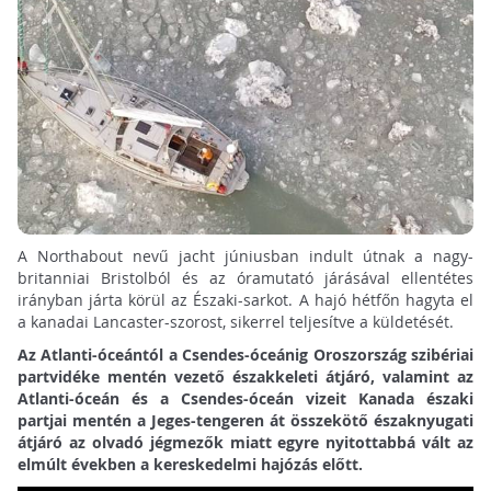
A Northabout nevű jacht júniusban indult útnak a nagy-
britanniai Bristolból és az óramutató járásával ellentétes
irányban járta körül az Északi-sarkot. A hajó hétfőn hagyta el
a kanadai Lancaster-szorost, sikerrel teljesítve a küldetését.
Az Atlanti-óceántól a Csendes-óceánig Oroszország szibériai
partvidéke mentén vezető északkeleti átjáró, valamint az
Atlanti-óceán és a Csendes-óceán vizeit Kanada északi
partjai mentén a Jeges-tengeren át összekötő északnyugati
átjáró az olvadó jégmezők miatt egyre nyitottabbá vált az
elmúlt években a kereskedelmi hajózás előtt.