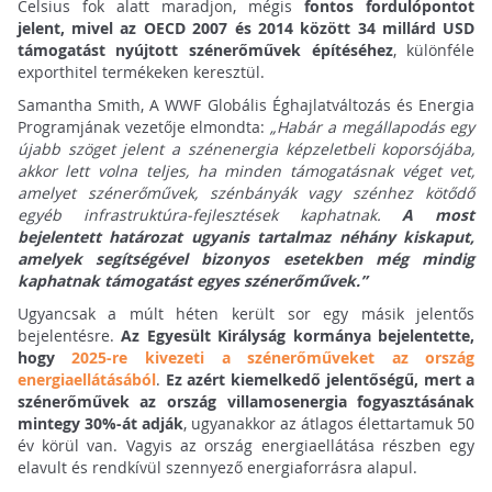
Celsius fok alatt maradjon, mégis
fontos fordulópontot
jelent, mivel az OECD 2007 és 2014 között 34 millárd USD
támogatást nyújtott szénerőművek építéséhez
, különféle
exporthitel termékeken keresztül.
Samantha Smith, A WWF Globális Éghajlatváltozás és Energia
Programjának vezetője elmondta:
„Habár a megállapodás egy
újabb szöget jelent a szénenergia képzeletbeli koporsójába,
akkor lett volna teljes, ha minden támogatásnak véget vet,
amelyet szénerőművek, szénbányák vagy szénhez kötődő
egyéb infrastruktúra-fejlesztések kaphatnak.
A most
bejelentett határozat ugyanis tartalmaz néhány kiskaput,
amelyek segítségével bizonyos esetekben még mindig
kaphatnak támogatást egyes szénerőművek.”
Ugyancsak a múlt héten került sor egy másik jelentős
bejelentésre.
Az Egyesült Királyság kormánya bejelentette,
hogy
2025-re kivezeti a szénerőműveket az ország
energiaellátásából
.
Ez azért kiemelkedő jelentőségű, mert a
szénerőművek az ország villamosenergia fogyasztásának
mintegy 30%-át adják
, ugyanakkor az átlagos élettartamuk 50
év körül van. Vagyis az ország energiaellátása részben egy
elavult és rendkívül szennyező energiaforrásra alapul.