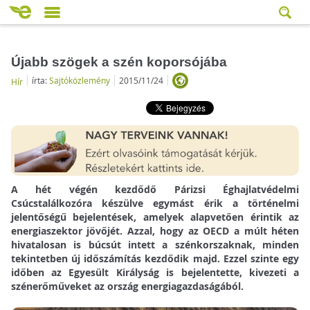
Újabb szögek a szén koporsójába
írta:
Sajtóközlemény
2015/11/24
Hír
A hét végén kezdődő Párizsi Éghajlatvédelmi
Csúcstalálkozóra készülve egymást érik a történelmi
jelentőségű bejelentések, amelyek alapvetően érintik az
energiaszektor jövőjét. Azzal, hogy az OECD a múlt héten
hivatalosan is búcsút intett a szénkorszaknak, minden
tekintetben új időszámítás kezdődik majd. Ezzel szinte egy
időben az Egyesült Királyság is bejelentette, kivezeti a
szénerőműveket az ország energiagazdaságából.