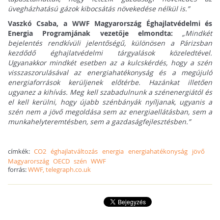
üvegházhatású gázok kibocsátás növekedése nélkül is.”
Vaszkó Csaba, a WWF Magyarország Éghajlatvédelmi és
Energia Programjának vezetője elmondta:
„Mindkét
bejelentés rendkívüli jelentőségű, különösen a Párizsban
kezdődő éghajlatvédelmi tárgyalások közeledtével.
Ugyanakkor mindkét esetben az a kulcskérdés, hogy a szén
visszaszorulásával az energiahatékonyság és a megújuló
energiaforrások kerüljenek előtérbe. Hazánkat illetően
ugyanez a kihívás. Meg kell szabadulnunk a szénenergiától és
el kell kerülni, hogy újabb szénbányák nyíljanak, ugyanis a
szén nem a jövő megoldása sem az energiaellátásban, sem a
munkahelyteremtésben, sem a gazdaságfejlesztésben.”
címkék:
CO2
éghajlatváltozás
energia
energiahatékonyság
jövő
Magyarország
OECD
szén
WWF
forrás:
WWF, telegraph.co.uk