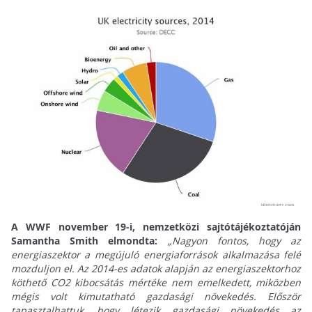
A WWF november 19-i, nemzetközi sajtótájékoztatóján
Samantha Smith elmondta:
„Nagyon fontos, hogy az
energiaszektor a megújuló energiaforrások alkalmazása felé
mozduljon el. Az 2014-es adatok alapján az energiaszektorhoz
köthető CO2 kibocsátás mértéke nem emelkedett, miközben
mégis volt kimutatható gazdasági növekedés. Először
tapasztalhattuk, hogy létezik gazdasági növekedés az