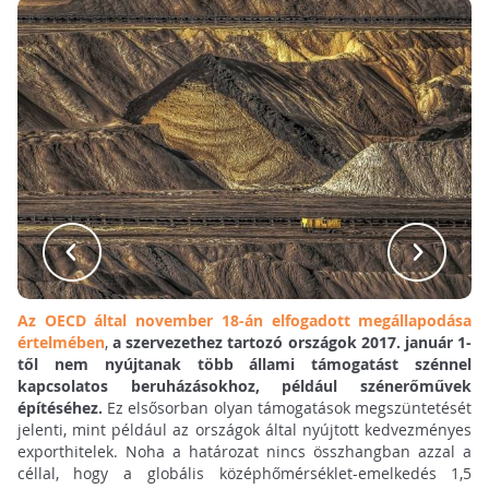
Az OECD által november 18-án elfogadott megállapodása
értelmében
,
a szervezethez tartozó országok 2017. január 1-
től nem nyújtanak több állami támogatást szénnel
kapcsolatos beruházásokhoz, például szénerőművek
építéséhez.
Ez elsősorban olyan támogatások megszüntetését
jelenti, mint például az országok által nyújtott kedvezményes
exporthitelek. Noha a határozat nincs összhangban azzal a
céllal, hogy a globális középhőmérséklet-emelkedés 1,5