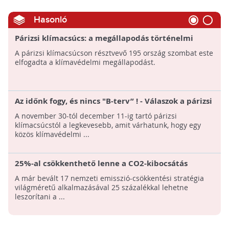
Hasonló
Párizsi klímacsúcs: a megállapodás történelmi
jelentőségű, ez az első egyetemes és kötelező
A párizsi klímacsúcson résztvevő 195 ország szombat este
érvényű klímavédelmi egyezmény
elfogadta a klímavédelmi megállapodást.
Az időnk fogy, és nincs "B-terv” ! - Válaszok a párizsi
klímacsúcs kapcsán
A november 30-tól december 11-ig tartó párizsi
klímacsúcstól a legkevesebb, amit várhatunk, hogy egy
közös klímavédelmi ...
25%-al csökkenthető lenne a CO2-kibocsátás
A már bevált 17 nemzeti emisszió-csökkentési stratégia
világméretű alkalmazásával 25 százalékkal lehetne
leszorítani a ...