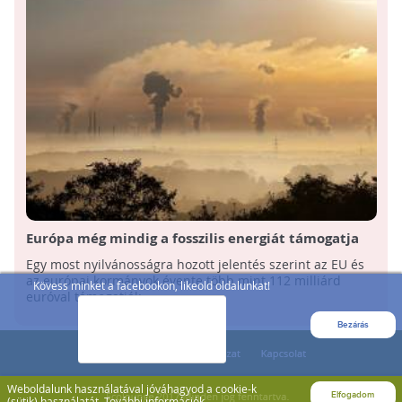
Európa még mindig a fosszilis energiát támogatja
Egy most nyilvánosságra hozott jelentés szerint az EU és
az európai kormányok évente több mint 112 milliárd
Kövess minket a facebookon, likeold oldalunkat!
euróval támogatják ...
Bezárás
Weboldalunk használatával jóváhagyod a cookie-k
Elfogadom
(sütik) használatát.
További információk