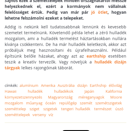
Sajnos ezek a szeméttelepek minden országhatártól messze
helyezkednek el, ezért a kormányok nem vállalnak
felelősséget értük. Pedig van már pár
jó ötlet
, hogyan
lehetne felszámolni ezeket a telepeket.
Addig is nekünk kell tudatosabbnak lennünk és kevesebb
szemetet termelnünk. Követendő példa lehet a zéró hulladék
mozgalom, ami a hulladék termelést háztartásokban nullára
kívánja csökkenteni. De ha már hulladék keletkezik, akkor azt
próbáljuk meg hasznosítani és újrafelhasználni. Például
építsünk belőle házakat, ahogy azt az
earthship
esetében
teszik a kreatív tervezők. Vagy növeljük a
hulladék dizájn
tárgyak
lelkes rajongóinak táborát.
címkék:
alumínium
Amerika
Ausztrália
dizájn
Earthship
élővilág
Hawaii
hulladék
hulladékok
Japán
Kalifornia
környezetszennyezés
Magyarország
méreganyagok
Moore
mozgalom
műanyag
óceán
repülőgép
szemét
szemétszigetek
szeméttelep
sziget
szigetek
tengeri hulladék
természet
úszó
szeméttelepek
verseny
víz