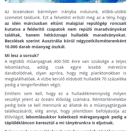
Az óceánokon bármilyen irányba indulunk, előbb-utóbb
szemetet találunk. Ezt a felvetést erősíti meg az a tény, hogy
az idén márciusban eltűnt malajziai repülőgép roncsait
kutatva a felderítő csapatok nem repülő maradványokat
találtak, hanem hétköznapi hulladék maradványokat.
Becslések szerint Ausztrália körül négyzetkilométerenként
10.000 darab műanyag úszkál.
Mi lesz a sorsuk?
A legtöbb műanyagnak 400-500 évre van szüksége a teljes
lebomláshoz, addig csak egyre kisebb méretűre
darabolódnak, olyan apróra, hogy még planktonokban is
megtalálhatóak. A vízbe kerülő eldobott hulladék 70 százaléka
pedig a tengerfenéken végzi.
Említeni sem kell, hogy ez a hulladékmennyiség milyen
veszélyt jelent az óceáni élővilág számára. Rémtörténetekbe
pedig bele se kell mennünk az állatok és a műanyagtárgyak
találkozásáról, elég annyi, hogy jelentősen befolyásolja az
élővilágot,
lebomlásukkor keletkező méreganyagok pedig a
táplálékláncon keresztül a mi tányérunkra is eljutnak.