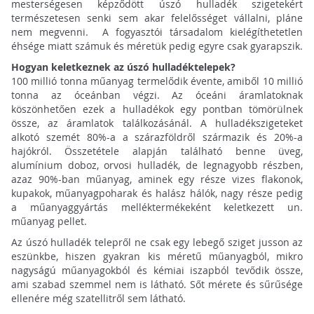
mesterségesen képződött úszó hulladék szigetekért
természetesen senki sem akar felelősséget vállalni, pláne
nem megvenni. A fogyasztói társadalom kielégíthetetlen
éhsége miatt számuk és méretük pedig egyre csak gyarapszik.
Hogyan keletkeznek az úszó hulladéktelepek?
100 millió tonna műanyag termelődik évente, amiből 10 millió
tonna az óceánban végzi. Az óceáni áramlatoknak
köszönhetően ezek a hulladékok egy pontban tömörülnek
össze, az áramlatok találkozásánál. A hulladékszigeteket
alkotó szemét 80%-a a szárazföldről származik és 20%-a
hajókról. Összetétele alapján található benne üveg,
alumínium doboz, orvosi hulladék, de legnagyobb részben,
azaz 90%-ban műanyag, aminek egy része vizes flakonok,
kupakok, műanyagpoharak és halász hálók, nagy része pedig
a műanyaggyártás melléktermékeként keletkezett un.
műanyag pellet.
Az úszó hulladék telepről ne csak egy lebegő sziget jusson az
eszünkbe, hiszen gyakran kis méretű műanyagból, mikro
nagyságú műanyagokból és kémiai iszapból tevődik össze,
ami szabad szemmel nem is látható. Sőt mérete és sűrűsége
ellenére még szatellitről sem látható.