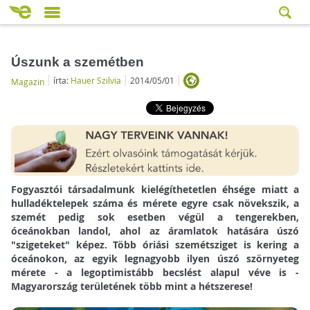
Úszunk a szemétben
írta:
Hauer Szilvia
2014/05/01
Magazin
Fogyasztói társadalmunk kielégíthetetlen éhsége miatt a
hulladéktelepek száma és mérete egyre csak növekszik, a
szemét pedig sok esetben végül a tengerekben,
óceánokban landol, ahol az áramlatok hatására úszó
"szigeteket" képez. Több óriási szemétsziget is kering a
óceánokon, az egyik legnagyobb ilyen úszó szörnyeteg
mérete - a legoptimistább becslést alapul véve is -
Magyarország területének több mint a hétszerese!