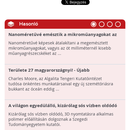
Hasonló
Nanoméretűvé emésztik a mikroműanyagokat az
antarktiszi krillek
Nanoméretűvé képesek átalakítani a megemésztett
mikroműanyagokat, vagyis az öt milliméternél kisebb
műanyagrészecskéket az ...
Területe 27 magyarországnyi! - Újabb
szemétkontinenst találtak a Csendes-óceánon
Charles Moore, az Algalita Tengeri Kutatóintézet
tudósa önkéntes munkatársaival egy új szemétóriásra
bukkant az óceán eddig ...
A világon egyedülálló, kizárólag sós vízben oldódó
műanyag fejlesztésén dolgoznak a Szegedi
Kizárólag sós vízben oldódó, 3D nyomtatásra alkalmas
Tudományegyetemen!
polimer előállításán dolgoznak a Szegedi
Tudományegyetem kutatói.