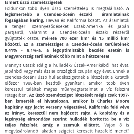
Ismert úszó szemétszigetek
Földünkön több ilyen úszó szeméttelep is megtalálható.
A
legismertebb a Csendes-óceán északi áramlatainak
fogságában kering
, Hawaii és Kalifornia között. Az áramlatok
a tengeri szennyeződéseket Észak-Amerika és Japán
partjairól, valamint a Csendes-óceán északi részéről
gyűjtötték össze,
mérete 700 ezer km² és 15 millió km²
közötti. Ez a szemétsziget a Csendes-óceán területének
0,41% - 8,1%-a, a legoptimistább becslés esetén is
Magyarország területének több mint a hétszerese!
Mennyit utazik idáig a hulladék? Észak-Amerikából hat évet,
Japánból vagy más ázsiai országból csupán egy évet. Ennek a
csendes-óceáni úszó hulladékszigetnek a létezését a kutatók
először 1988-ban kezdték gyanítani, amikor több éven
keresztül találtak magas műanyagtartalmat a víz felszíni
rétegeiben.
Az úszó szemétsziget létezését mégis csak 1997-
ben ismerték el hivatalosan, amikor is Charles Moore
kapitány egy jacht verseny végeztével, Kalifornia felé véve
az irányt, keresztül nem hajózott rajta. A kapitány és a
legénység elmondása szerint hulladék borította be a víz
teljes felszínét, amíg a szemük ellátott.
Vajon ő is
megvásárolandó lakatlan szigetet keresett hazafelé menet?