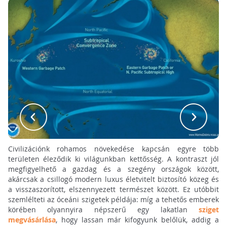
Civilizációnk rohamos növekedése kapcsán egyre több
területen éleződik ki világunkban kettősség. A kontraszt jól
megfigyelhető a gazdag és a szegény országok között,
akárcsak a csillogó modern luxus életvitelt biztosító közeg és
a visszaszorított, elszennyezett természet között. Ez utóbbit
szemlélteti az óceáni szigetek példája: míg a tehetős emberek
körében olyannyira népszerű egy lakatlan
sziget
megvásárlása
, hogy lassan már kifogyunk belőlük, addig a