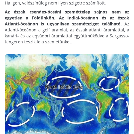
Ha igen, valószínűleg nem ilyen szigetre számított.
Az észak csendes-óceáni szeméttelep sajnos nem az
egyetlen a Földünkön. Az Indiai-óceánon és az észak
Atlanti-óceánon is ugyanilyen szemétsziget található.
Az
Atlanti-óceánon a golf áramlat, az észak atlanti áramlattal, a
kanári- és az eqvádori áramlattal együttműködve a Sargasso-
tengeren teszik le a szemetünket.