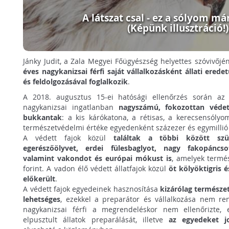
A látszat csal - ez a sólyom már
(Képünk illusztráció!)
Jánky Judit, a Zala Megyei Főügyészség helyettes szóvivőjé
éves nagykanizsai férfi saját vállalkozásként állati ered
és feldolgozásával foglalkozik
.
A 2018. augusztus 15-ei hatósági ellenőrzés során az 
nagykanizsai ingatlanban
nagyszámú, fokozottan véde
bukkantak
: a kis kárókatona, a rétisas, a kerecsensóly
természetvédelmi értéke egyedenként százezer és egymillió f
A védett fajok közül
találtak a többi között szü
egerészőölyvet, erdei fülesbaglyot, nagy fakopáncsot,
valamint vakondot és európai mókust is
, amelyek termé
forint. A vadon élő védett állatfajok közül
öt kölyöktigris 
előkerült
.
A védett fajok egyedeinek hasznosítása
kizárólag természe
lehetséges
, ezekkel a preparátor és vállalkozása nem re
nagykanizsai férfi a megrendeléskor nem ellenőrizte, 
elpusztult állatok preparálását, illetve
az egyedeket j