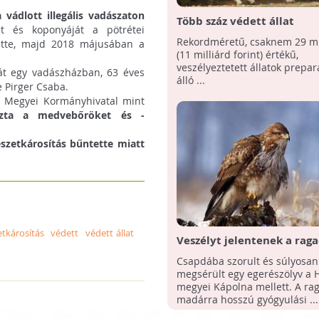
a vádlott illegális vadászaton
Több száz védett állat
 és koponyáját a pötrétei
preparátumát foglalták le
Rekordméretű, csaknem 29 mi
tette, majd 2018 májusában a
Spanyolországban
(11 milliárd forint) értékű,
veszélyeztetett állatok prepa
eát egy vadászházban, 63 éves
álló ...
e Pirger Csaba.
t Megyei Kormányhivatal mint
ozta a medvebőröket és -
észetkárosítás bűntette miatt
tkárosítás
védett
védett állat
Veszélyt jelentenek a rag
madarakra a szabálytalan
Csapdába szorult és súlyosan
kihelyezett csapdák
megsérült egy egerészölyv a 
megyei Kápolna mellett. A ra
madárra hosszú gyógyulási ...