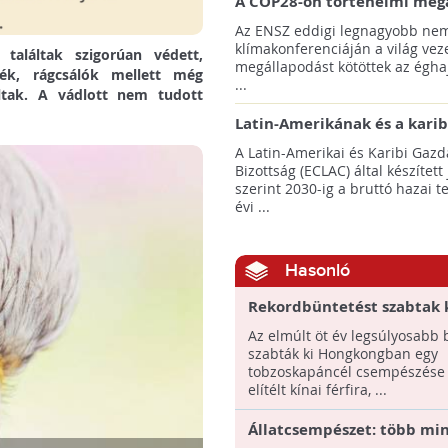
A COP28-on történelmi meg
született! - Összefoglaló az 
Az ENSZ eddigi legnagyobb nem
klímacsúcsáról
klímakonferenciáján a világ veze
találtak szigorúan védett,
megállapodást kötöttek az éghaj
ék, rágcsálók mellett még
...
áltak. A vádlott nem tudott
Latin-Amerikának és a karib
térségnek növelniük kell ki
A Latin-Amerikai és Karibi Gazd
az éghajlatvédelmi célok el
Bizottság (ECLAC) által készített
szerint 2030-ig a bruttó hazai 
évi ...
Hasonló
Rekordbüntetést szabtak 
Hongkongban tobzoskapán
Az elmúlt öt év legsúlyosabb 
csempészéséért
szabták ki Hongkongban egy
tobzoskapáncél csempészése 
elítélt kínai férfira, ...
Állatcsempészet: több mi