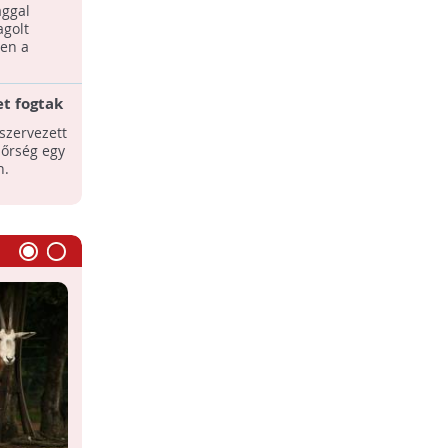
aggal
agolt
ben a
t fogtak
zervezett
dőrség egy
n.