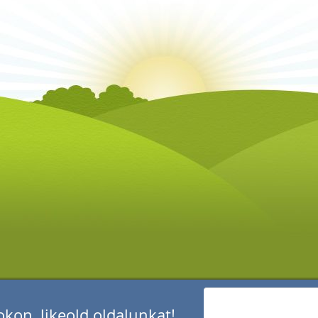
kon, likeold oldalunkat!