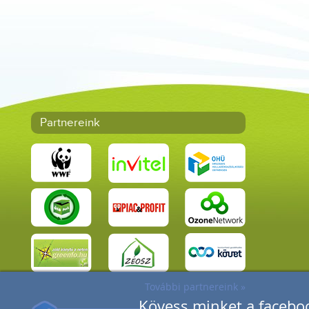
Partnereink
További partnereink »
Kövess minket a faceboo