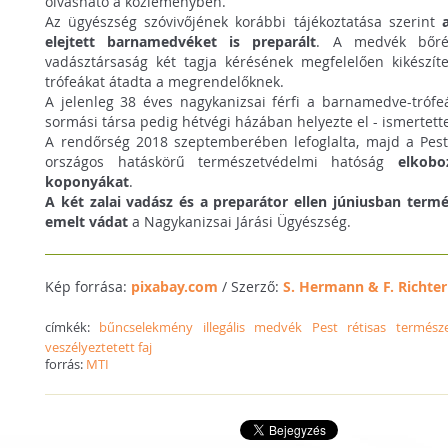
olvasható a közleményben.
Az ügyészség szóvivőjének korábbi tájékoztatása szerint
elejtett barnamedvéket is preparált
. A medvék bőrét
vadásztársaság két tagja kérésének megfelelően kikészí
trófeákat átadta a megrendelőknek.
A jelenleg 38 éves nagykanizsai férfi a barnamedve-tróf
sormási társa pedig hétvégi házában helyezte el - ismertett
A rendőrség 2018 szeptemberében lefoglalta, majd a Pes
országos hatáskörű természetvédelmi hatóság
elkob
koponyákat
.
A két zalai vadász és a preparátor ellen júniusban term
emelt vádat
a Nagykanizsai Járási Ügyészség.
Kép forrása:
pixabay.com
/ Szerző:
S. Hermann & F. Richter
címkék:
bűncselekmény
illegális
medvék
Pest
rétisas
természe
veszélyeztetett faj
forrás:
MTI