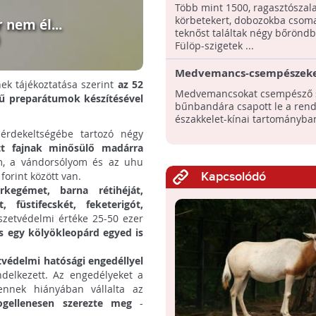
teknőst foglaltak le
Több mint 1500, ragasztószal
körbetekert, dobozokba csom
 nem él...
teknőst találtak négy bőrönd
Fülöp-szigetek ...
Medvemancs-csempészeke
nek tájékoztatása szerint
az 52
Medvemancsokat csempésző s
etű preparátumok készítésével
bűnbandára csapott le a ren
északkelet-kínai tartományba
érdekeltségébe tartozó négy
tt fajnak minősülő madárra
om, a vándorsólyom és az uhu
orint között van.
Kapcsolódó
rkegémet, barna rétihéját,
 füstifecskét, feketerigót,
szetvédelmi értéke 25-50 ezer
és egy kölyökleopárd egyed is
tvédelmi hatósági engedéllyel
ndelkezett. Az engedélyeket a
ennek hiányában vállalta az
ogellenesen szerezte meg
-