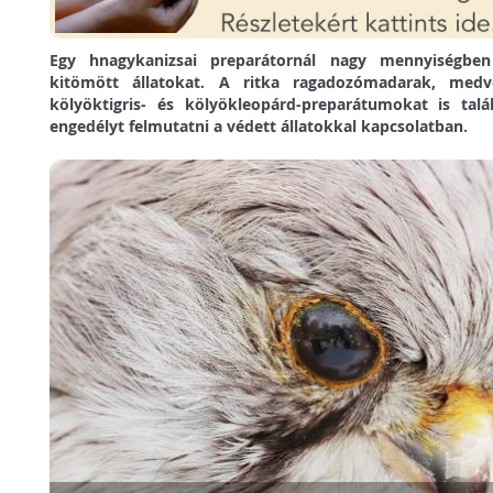
Egy hnagykanizsai preparátornál nagy mennyiségben 
kitömött állatokat. A ritka ragadozómadarak, medv
kölyöktigris- és kölyökleopárd-preparátumokat is tal
engedélyt felmutatni a védett állatokkal kapcsolatban.