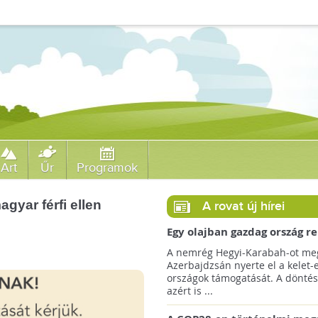
Art
Űr
Programok
agyar férfi ellen
A rovat új hírei
Egy olajban gazdag ország r
jövőre a COP29 klímacsúcso
A nemrég Hegyi-Karabah-ot meg
Azerbajdzsán nyerte el a kelet-
országok támogatását. A döntés
azért is ...