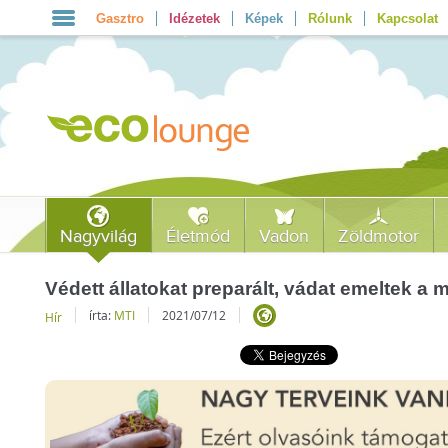
Gasztro
Idézetek
Képek
Rólunk
Kapcsolat
Nagyvilág
Életmód
Vadon
Zöldmotor
Védett állatokat preparált, vádat emeltek a m
írta:
MTI
2021/07/12
Hír