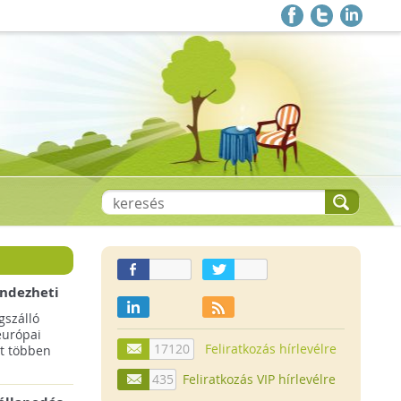
endezheti
t
szálló
európai
17120
Feliratkozás hírlevélre
t többen
435
Feliratkozás VIP hírlevélre