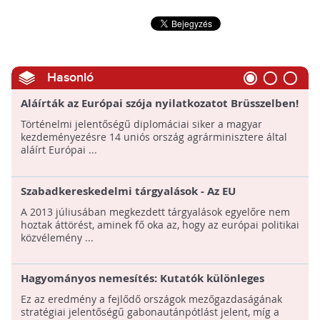
Hasonló
Aláírták az Európai szója nyilatkozatot Brüsszelben!
Történelmi jelentőségű diplomáciai siker a magyar
kezdeményezésre 14 uniós ország agrárminisztere által
aláírt Európai ...
Szabadkereskedelmi tárgyalások - Az EU
főtárgyalója cáfolja a TTIP bukását
A 2013 júliusában megkezdett tárgyalások egyelőre nem
hoztak áttörést, aminek fő oka az, hogy az európai politikai
közvélemény ...
Hagyományos nemesítés: Kutatók különleges
veteménybabot nemesítettek tápanyagszegény
Ez az eredmény a fejlődő országok mezőgazdaságának
talajra!
stratégiai jelentőségű gabonautánpótlást jelent, míg a