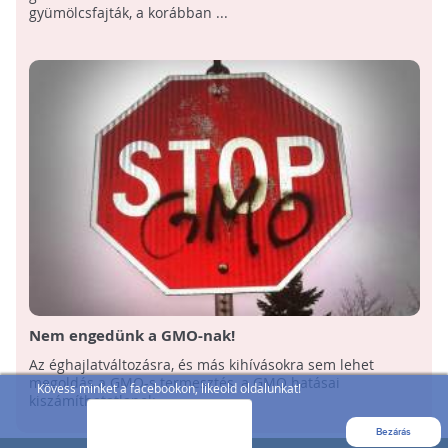
gyümölcsfajták, a korábban ...
Nem engedünk a GMO-nak!
Az éghajlatváltozásra, és más kihívásokra sem lehet
megoldás a GMO-s termesztés, a GMO hatásai
Kövess minket a facebookon, likeold oldalunkat!
kiszámíthatatlanok.
Bezárás