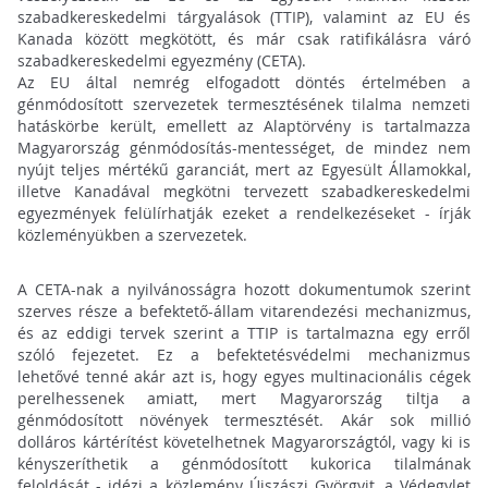
szabadkereskedelmi tárgyalások (TTIP), valamint az EU és
Kanada között megkötött, és már csak ratifikálásra váró
szabadkereskedelmi egyezmény (CETA).
Az EU által nemrég elfogadott döntés értelmében a
génmódosított szervezetek termesztésének tilalma nemzeti
hatáskörbe került, emellett az Alaptörvény is tartalmazza
Magyarország génmódosítás-mentességet, de mindez nem
nyújt teljes mértékű garanciát, mert az Egyesült Államokkal,
illetve Kanadával megkötni tervezett szabadkereskedelmi
egyezmények felülírhatják ezeket a rendelkezéseket - írják
közleményükben a szervezetek.
A CETA-nak a nyilvánosságra hozott dokumentumok szerint
szerves része a befektető-állam vitarendezési mechanizmus,
és az eddigi tervek szerint a TTIP is tartalmazna egy erről
szóló fejezetet. Ez a befektetésvédelmi mechanizmus
lehetővé tenné akár azt is, hogy egyes multinacionális cégek
perelhessenek amiatt, mert Magyarország tiltja a
génmódosított növények termesztését. Akár sok millió
dolláros kártérítést követelhetnek Magyarországtól, vagy ki is
kényszeríthetik a génmódosított kukorica tilalmának
feloldását - idézi a közlemény Újszászi Györgyit, a Védegylet