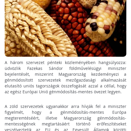
A három szervezet pénteki közleményében hangsúlyozza:
üdvözlik Fazekas Sándor földművelésügyi miniszter
bejelentését, miszerint Magyarország kezdeményezi a
génmódosított szervezetek mezőgazdasági alkalmazását
elutasító uniós tagországok összefogását azzal a céllal, hogy
az egész Európai Unió génmódosítás-mentes övezet legyen.
A zöld szervezetek ugyanakkor arra hívják fel a miniszter
figyelmét, hogy a génmódosítás-mentes Európa
megteremtéséért, illetve Magyarország génmódosítás-
mentességének megtartásáért történő erőfeszítéseket
veszélyeztetik az EU és az Egyesült Államok közötti