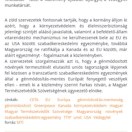
munkatársát.
A zöld szervezetek fontosnak tartják, hogy a kormány álljon ki
azért, hogy a környezetvédelem és élelmiszerbiztonság
jelenlegi szintjét aláásó javaslatok, valamint a befektető-állam
vitarendezési mechanizmus ne kerülhessenek bele az EU és
az USA közötti szabadkereskedelmi egyezménybe, továbbá
Magyarország ne ratifikálja a Kanada és az EU közötti, már
aláírt egyezményt - fogalmaznak a közleményben.
A szervezetek szorgalmazzák azt is, hogy a génmódosított
növények termesztését elutasító uniós tagországok lépjenek
fel közösen a transzatlanti szabadkereskedelmi egyezmények
által a génmódosítás-mentes Európát fenyegető veszélyek
ellen - emeli ki a közlemény szerint Farkas István, a Magyar
Természetvédők Szövetségének ügyvezető elnöke.
címkék:
CETA
EU
Európa
génmódosítás-mentesség
génmódosított
Greenpeace
Kanada
környezetvédelem
magyar
Magyar Természetvédők Szövetsége
Magyarország
növények
szabadkereskedelmi egyezmény
TTIP
unió
USA
Védegylet
forrás:
MTI