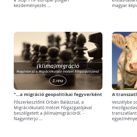
kezdeményezés ...
magyar képv
"…a migráció geopolitikai fegyverként
A transzat
is használható a fogadó térségek
egyezménye
Főszerkesztőnk Orbán Balázzsal, a
Veszélybe s
destabilizálására." - Nagyinterjú
elsorvaszt
Migrációkutató Intézet Főigazgatójával
mezőgazdasá
Orbán Balázzsal, a Migrációkutató
beszélgetett a (klíma)migrációról. -
transzatlan
Intézet Főigazgatójával a
Nagyinterjú ...
egyezménye
(klíma)migrációról - 2. rész