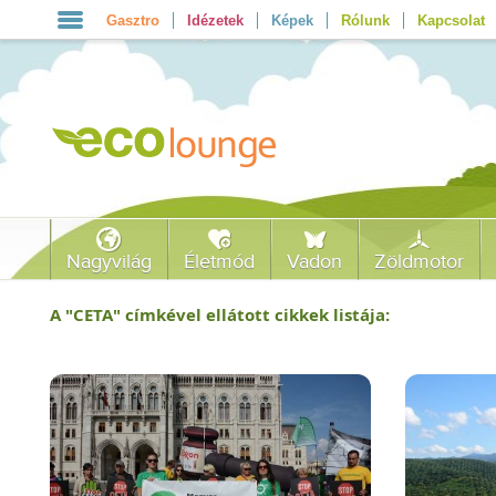
Gasztro
Idézetek
Képek
Rólunk
Kapcsolat
Nagyvilág
Életmód
Vadon
Zöldmotor
A "
CETA
" címkével ellátott cikkek listája: