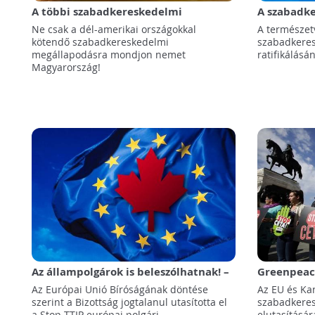
A többi szabadkereskedelmi
A szabadk
megállapodásra is mondjon nemet
veszélyeir
Ne csak a dél-amerikai országokkal
A természe
Magyarország!
szakértő
kötendő szabadkereskedelmi
szabadkere
megállapodásra mondjon nemet
ratifikálásá
Magyarország!
Az állampolgárok is beleszólhatnak! –
Greenpeac
mondta ki az Európai Bíróság a TTIP és
Védegylet:
Az Európai Unió Bíróságának döntése
Az EU és Ka
CETA kapcsán
magyar kép
szerint a Bizottság jogtalanul utasította el
szabadkere
t!
a Stop TTIP európai polgári
elutasításár