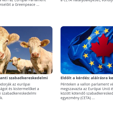
iselőit a Greenpeace ...
lanti szabadkereskedelmi
Eldőlt a kérdés: aláírásra ke
k (TTIP, CETA)
Kanada-EU szabadkeresked
odorják az európai
Pénteken a vallon parlament v
ják a mezőgazdaságot?
egyezmény (CETA)
got és kistermelőket a
megszavazta az Európai Unió 
ti szabadkereskedelmi
között kötendő szabadkereske
k.
egyezmény (CETA) ...