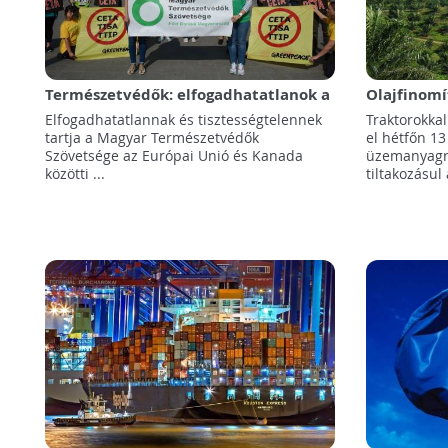
Természetvédők: elfogadhatatlanok a
Olajfinomí
multiknak adott előjogok
a bioüzem
Elfogadhatatlannak és tisztességtelennek
Traktorokka
nyersanyag
tartja a Magyar Természetvédők
el hétfőn 13
Szövetsége az Európai Unió és Kanada
üzemanyagra
közötti ...
tiltakozásul 