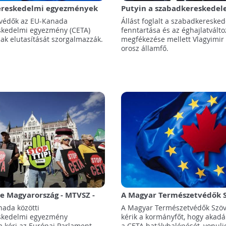
ereskedelmi egyezmények
Putyin a szabadkereskedel
e figyelmeztet a kanadai
klímavédelem mellett áll
tvédők az EU-Kanada
Állást foglalt a szabadkereske
skedelmi egyezmény (CETA)
fenntartása és az éghajlatválto
nak elutasítását szorgalmazzák.
megfékezése mellett Vlagyimir
orosz államfő.
e Magyarország - MTVSZ -
A Magyar Természetvédők 
 Az Európai Parlament
arra kéri a kormányfőt, ho
nada közötti
A Magyar Természetvédők Szöv
viselői utasítsák el a CETA-
ki a kanadai-EU szabadker
skedelmi egyezmény
kérik a kormányfőt, hogy akad
megállapodásból
a kéri az Európai Parlament
a CETA hatálybalépését, vonuljon