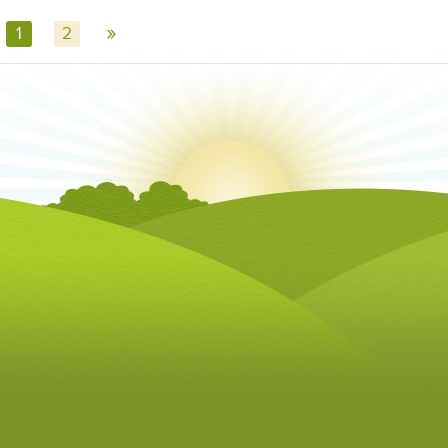
»
1
2