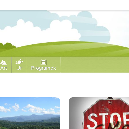
Art
Űr
Programok