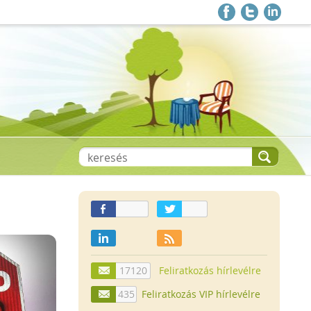
17120
Feliratkozás hírlevélre
435
Feliratkozás VIP hírlevélre