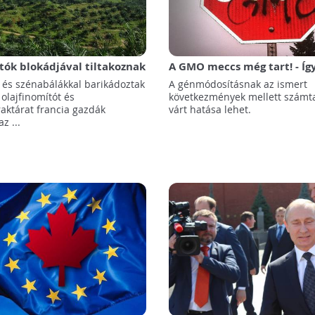
tók blokádjával tiltakoznak
A GMO meccs még tart! - Így
anyagokhoz szükséges
tönkre a környezetet a gé
l és szénabálákkal barikádoztak
A génmódosításnak az ismert
 importja ellen
 olajfinomítót és
következmények mellett számt
ktárat francia gazdák
várt hatása lehet.
az ...