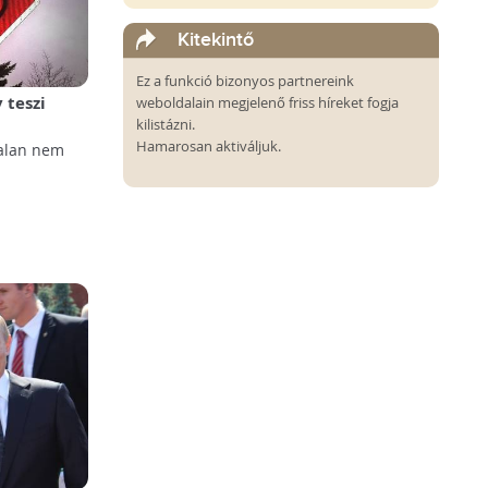
Kitekintő
Ez a funkció bizonyos partnereink
 teszi
weboldalain megjelenő friss híreket fogja
nmódosítás
kilistázni.
Hamarosan aktiváljuk.
alan nem