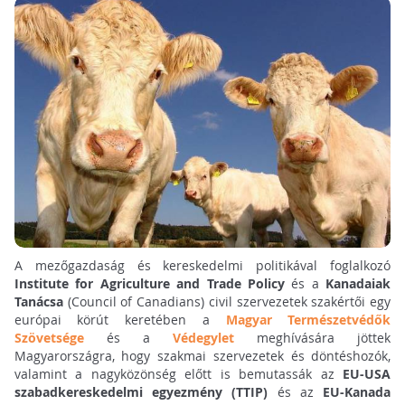
A mezőgazdaság és kereskedelmi politikával foglalkozó
Institute for Agriculture and Trade Policy
és a
Kanadaiak
Tanácsa
(Council of Canadians) civil szervezetek szakértői egy
európai körút keretében a
Magyar Természetvédők
Szövetsége
és a
Védegylet
meghívására jöttek
Magyarországra, hogy szakmai szervezetek és döntéshozók,
valamint a nagyközönség előtt is bemutassák az
EU-USA
szabadkereskedelmi egyezmény (TTIP)
és az
EU-Kanada