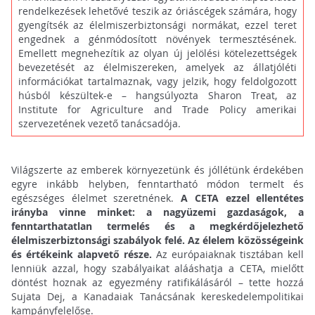
rendelkezések lehetővé teszik az óriáscégek számára, hogy
gyengítsék az élelmiszerbiztonsági normákat, ezzel teret
engednek a génmódosított növények termesztésének.
Emellett megnehezítik az olyan új jelölési kötelezettségek
bevezetését az élelmiszereken, amelyek az állatjóléti
információkat tartalmaznak, vagy jelzik, hogy feldolgozott
húsból készültek-e
– hangsúlyozta Sharon Treat, az
Institute for Agriculture and Trade Policy amerikai
szervezetének vezető tanácsadója.
Világszerte az emberek környezetünk és jóllétünk érdekében
egyre inkább helyben, fenntartható módon termelt és
egészséges élelmet szeretnének.
A CETA ezzel ellentétes
irányba vinne minket: a nagyüzemi gazdaságok, a
fenntarthatatlan termelés és a megkérdőjelezhető
élelmiszerbiztonsági szabályok felé. Az élelem közösségeink
és értékeink alapvető része.
Az európaiaknak tisztában kell
lenniük azzal, hogy szabályaikat alááshatja a CETA, mielőtt
döntést hoznak az egyezmény ratifikálásáról – tette hozzá
Sujata Dej, a Kanadaiak Tanácsának kereskedelempolitikai
kampányfelelőse.