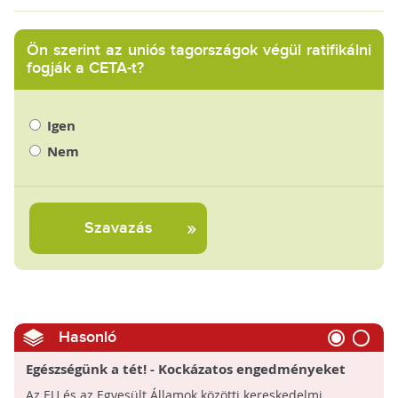
Ön szerint az uniós tagországok végül ratifikálni
fogják a CETA-t?
Igen
Nem
Szavazás
Hasonló
Egészségünk a tét! - Kockázatos engedményeket
készül adni az EU bizottsága az USA-nak a
Az EU és az Egyesült Államok közötti kereskedelmi