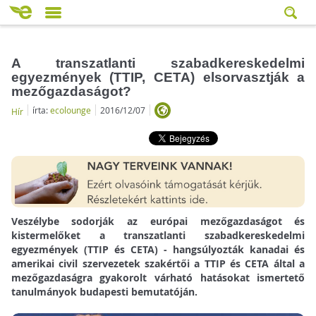
A transzatlanti szabadkereskedelmi
egyezmények (TTIP, CETA) elsorvasztják a
mezőgazdaságot?
írta:
ecolounge
2016/12/07
Hír
Veszélybe sodorják az európai mezőgazdaságot és
kistermelőket a transzatlanti szabadkereskedelmi
egyezmények (TTIP és CETA) - hangsúlyozták kanadai és
amerikai civil szervezetek szakértői a TTIP és CETA által a
mezőgazdaságra gyakorolt várható hatásokat ismertető
tanulmányok budapesti bemutatóján.