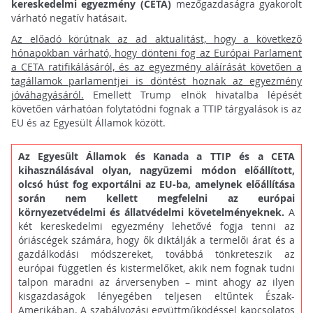
kereskedelmi egyezmény (CETA)
mezőgazdaságra gyakorolt
várható negatív hatásait.
Az előadó körútnak az ad aktualitást, hogy a következő
hónapokban várható, hogy dönteni fog az Európai Parlament
a CETA ratifikálásáról, és az egyezmény aláírását követően a
tagállamok parlamentjei is döntést hoznak az egyezmény
jóváhagyásáról.
Emellett Trump elnök hivatalba lépését
követően várhatóan folytatódni fognak a TTIP tárgyalások is az
EU és az Egyesült Államok között.
Az Egyesült Államok és Kanada a TTIP és a CETA
kihasználásával olyan, nagyüzemi módon előállított,
olcsó húst fog exportálni az EU-ba, amelynek előállítása
során nem kellett megfelelni az európai
környezetvédelmi és állatvédelmi követelményeknek.
A
két kereskedelmi egyezmény lehetővé fogja tenni az
óriáscégek számára, hogy ők diktálják a termelői árat és a
gazdálkodási módszereket, továbbá tönkreteszik az
európai független és kistermelőket, akik nem fognak tudni
talpon maradni az árversenyben – mint ahogy az ilyen
kisgazdaságok lényegében teljesen eltűntek Észak-
Amerikában. A szabályozási együttműködéssel kapcsolatos