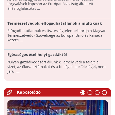
szabadkereskedelmi tárgyalásokon
tárgyalások kapcsán az Európai Bizottság által tett
állásfoglalásokat ...
Természetvédők: elfogadhatatlanok a multiknak
adott előjogok
Elfogadhatatlannak és tisztességtelennek tartja a Magyar
Természetvédők Szövetsége az Európai Unió és Kanada
közötti ...
Egészséges étel helyi gazdáktól
"Olyan gazdálkodásért állunk ki, amely védi a talajt, a
vizet, az ökoszisztémákat és a biológiai sokféleséget, nem
járul ...
Kapcsolódó