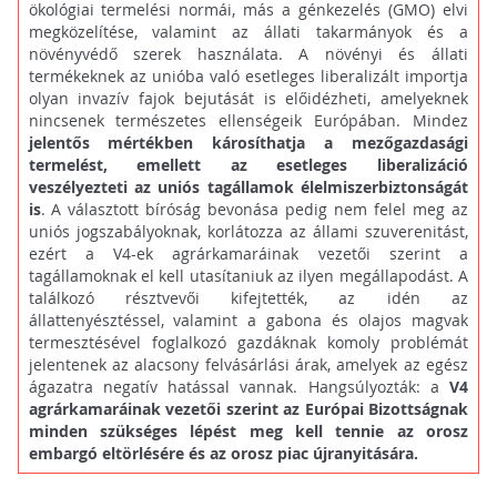
ökológiai termelési normái, más a génkezelés (GMO) elvi
megközelítése, valamint az állati takarmányok és a
növényvédő szerek használata. A növényi és állati
termékeknek az unióba való esetleges liberalizált importja
olyan invazív fajok bejutását is előidézheti, amelyeknek
nincsenek természetes ellenségeik Európában. Mindez
jelentős mértékben károsíthatja a mezőgazdasági
termelést, emellett az esetleges liberalizáció
veszélyezteti az uniós tagállamok élelmiszerbiztonságát
is
. A választott bíróság bevonása pedig nem felel meg az
uniós jogszabályoknak, korlátozza az állami szuverenitást,
ezért a V4-ek agrárkamaráinak vezetői szerint a
tagállamoknak el kell utasítaniuk az ilyen megállapodást. A
találkozó résztvevői kifejtették, az idén az
állattenyésztéssel, valamint a gabona és olajos magvak
termesztésével foglalkozó gazdáknak komoly problémát
jelentenek az alacsony felvásárlási árak, amelyek az egész
ágazatra negatív hatással vannak. Hangsúlyozták: a
V4
agrárkamaráinak vezetői szerint az Európai Bizottságnak
minden szükséges lépést meg kell tennie az orosz
embargó eltörlésére és az orosz piac újranyitására.