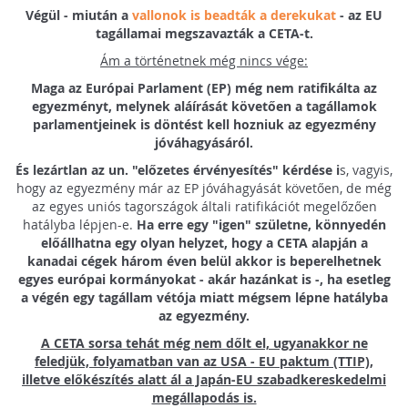
Végül - miután a
vallonok is beadták a derekukat
- az EU
tagállamai megszavazták a CETA-t.
Ám a történetnek még nincs vége:
Maga az Európai Parlament (EP) még nem ratifikálta az
egyezményt, melynek aláírását követően a tagállamok
parlamentjeinek is döntést kell hozniuk az egyezmény
jóváhagyásáról.
És lezártlan az un. "előzetes érvényesítés" kérdése i
s, vagyis,
hogy az egyezmény már az EP jóváhagyását követően, de még
az egyes uniós tagországok általi ratifikációt megelőzően
hatályba lépjen-e.
Ha erre egy "igen" születne, könnyedén
előállhatna egy olyan helyzet, hogy a CETA alapján a
kanadai cégek három éven belül akkor is beperelhetnek
egyes európai kormányokat - akár hazánkat is -, ha esetleg
a végén egy tagállam vétója miatt mégsem lépne hatályba
az egyezmény.
A CETA sorsa tehát még nem dőlt el, ugyanakkor ne
feledjük, folyamatban van az USA - EU paktum (TTIP),
illetve előkészítés alatt ál a Japán-EU szabadkereskedelmi
megállapodás is.