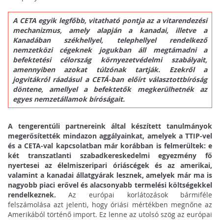
A CETA egyik legfőbb, vitatható pontja az a vitarendezési
mechanizmus, amely alapján a kanadai, illetve a
Kanadában székhellyel, telephellyel rendelkező
nemzetközi cégeknek jogukban áll megtámadni a
befektetési célország környezetvédelmi szabályait,
amennyiben azokat túlzónak tartják. Ezekről a
jogvitákról ráadásul a CETÁ-ban előírt választottbíróság
döntene, amellyel a befektetők megkerülhetnék az
egyes nemzetállamok bíróságait.
A tengerentúli partnereink által készített tanulmányok
megerősítették mindazon aggályainkat, amelyek a TTIP-vel
és a CETA-val kapcsolatban már korábban is felmerültek: e
két transzatlanti szabadkereskedelmi egyezmény fő
nyertesei az élelmiszeripari óriáscégek és az amerikai,
valamint a kanadai állatgyárak lesznek, amelyek már ma is
nagyobb piaci erővel és alacsonyabb termelési költségekkel
rendelkeznek.
Az európai korlátozások bármiféle
felszámolása azt jelenti, hogy óriási mértékben megnőne az
Amerikából történő import. Ez lenne az utolsó szög az európai