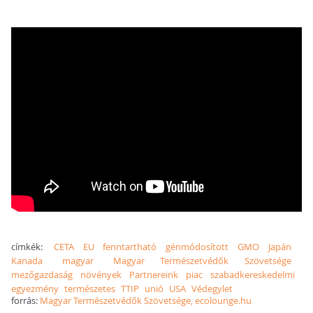
címkék:
CETA
EU
fenntartható
génmódosított
GMO
Japán
Kanada
magyar
Magyar Természetvédők Szövetsége
mezőgazdaság
növények
Partnereink
piac
szabadkereskedelmi
egyezmény
természetes
TTIP
unió
USA
Védegylet
forrás:
Magyar Természetvédők Szövetsége, ecolounge.hu