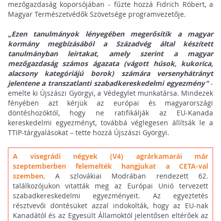
mezőgazdaság koporsójában - fűzte hozzá Fidrich Róbert, a
Magyar Természetvédők Szövetsége programvezetője.
„Ezen tanulmányok lényegében megerősítik a magyar
kormány megbízásából a Századvég által készített
tanulmányban leírtakat, amely szerint a magyar
mezőgazdaság számos ágazata (vágott húsok, kukorica,
alacsony kategóriájú borok) számára versenyhátrányt
jelentene a transzatlanti szabadkereskedelmi egyezmény"
-
emelte ki Újszászi Györgyi, a Védegylet munkatársa. Mindezek
fényében azt kérjük az európai és magyarországi
döntéshozóktól, hogy ne ratifikálják az EU-Kanada
kereskedelmi egyezményt, továbbá véglegesen állítsák le a
TTIP-tárgyalásokat – tette hozzá Újszászi Györgyi.
A visegrádi négyek (V4) agrárkamarái már
szeptemberben felemelték hangjukat a CETA-val
szemben
. A szlovákiai Modrában rendezett 62.
találkozójukon vitatták meg az Európai Unió tervezett
szabadkereskedelmi egyezményeit. Az egyeztetés
résztvevői döntésüket azzal indokolták, hogy az EU-nak
Kanadától és az Egyesült Államoktól jelentősen eltérőek az