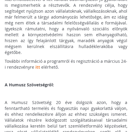
is megismerhetik a résztvevők. A rendezvény célja, hogy
segítséget nyújtson azon vállalatoknak, vállalkozásoknak, ahol
már felmerült a tárgyi adományozás lehetősége, ám ez idáig
még nem éltek a társadalmi felelősségvállalás e formájával.
Igyekszik rámutatni, hogy a nyilvánvaló szociális előnyök
mellett a környezetvédelmi haszon sem elhanyagolható,
hiszen az így felajánlott tárgyak, maradék anyagok végül
mégsem kerülnek elszállításra hulladéklerakóba vagy
égetőbe.
További információ a programról és regisztráció a március 24-
i rendezvényre
itt
elérhető.
A Humusz Szövetségről:
A Humusz Szövetség 20 éve dolgozik azon, hogy a
fenntartható termelés és fogyasztás napi gyakorlattá váljon,
és ehhez rendelkezésre álljon az ehhez szükséges ismeret.
Vállalatok részére kidolgozott szolgáltatásaival társadalmi
vállalkozása keretén belül tart szemléletformáló képzéseket,
vesz részt vállalatzöldítő rendezvényeken, segíti elő a