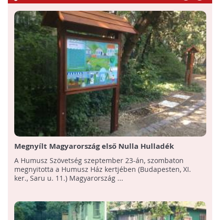
Megnyílt Magyarország első Nulla Hulladék
Tanösvénye Budapesten
A Humusz Szövetség szeptember 23-án, szombaton
megnyitotta a Humusz Ház kertjében (Budapesten, XI.
ker., Saru u. 11.) Magyarország ...