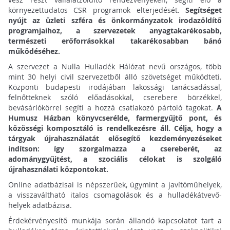
környezettudatos CSR programok elterjedését.
Segítséget
nyújt az üzleti szféra és önkormányzatok irodazöldítő
programjaihoz, a szervezetek anyagtakarékosabb,
természeti erőforrásokkal takarékosabban bánó
működéséhez.
A szervezet a Nulla Hulladék Hálózat nevű országos, több
mint 30 helyi civil szervezetből álló szövetséget működteti.
Központi budapesti irodájában lakossági tanácsadással,
felnőtteknek szóló előadásokkal, cserebere börzékkel,
bevásárlókörrel segíti a hozzá csatlakozó pártoló tagokat.
A
Humusz Házban könyvcserélde, farmergyűjtő pont, és
közösségi komposztáló is rendelkezésre áll. Célja, hogy a
tárgyak újrahasználatát elősegítő kezdeményezéseket
indítson: így szorgalmazza a csereberét, az
adománygyűjtést, a szociális célokat is szolgáló
újrahasználati központokat.
Online adatbázisai is népszerűek, úgymint a javítóműhelyek,
a visszaváltható italos csomagolások és a hulladékátvevő-
helyek adatbázisa.
Érdekérvényesítő munkája során állandó kapcsolatot tart a