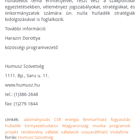
hulladékos téma érintettjeivel, részt vesz a szakpolitikai
egyeztetésekben, véleményez jogszabályokat, stratégiákat, és
önkormányzatok számára ún. nulla hulladék stratégiák
kidolgozásával is foglalkozik.
További információ:
Harazin Dorottya
közösségi programvezető
Humusz Szövetség
1111. Bp., Saru u. 11.
www.humusz.hu
tel.: (1)386-2648
fax: (1)279-1844
címkék:
adományozás
CSR
energia
fenntartható
fogyasztás
hulladék
környezettudatos
Magyarország
munka
programok
projekt
rendezvény
vállalat
vállalatok
visszaváltható
Vodafone
forrás:
Humusz Szövetség