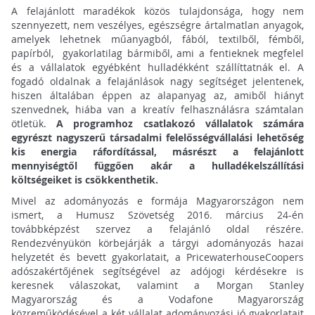
A felajánlott maradékok közös tulajdonsága, hogy nem
szennyezett, nem veszélyes, egészségre ártalmatlan anyagok,
amelyek lehetnek műanyagból, fából, textilből, fémből,
papírból, gyakorlatilag bármiből, ami a fentieknek megfelel
és a vállalatok egyébként hulladékként szállíttatnák el. A
fogadó oldalnak a felajánlások nagy segítséget jelentenek,
hiszen általában éppen az alapanyag az, amiből hiányt
szenvednek, hiába van a kreatív felhasználásra számtalan
ötletük.
A programhoz csatlakozó vállalatok számára
egyrészt nagyszerű társadalmi felelősségvállalási lehetőség
kis energia ráfordítással, másrészt a felajánlott
mennyiségtől függően akár a hulladékelszállítási
költségeiket is csökkenthetik.
Mivel az adományozás e formája Magyarországon nem
ismert, a Humusz Szövetség 2016. március 24-én
továbbképzést szervez a felajánló oldal részére.
Rendezvényükön körbejárják a tárgyi adományozás hazai
helyzetét és bevett gyakorlatait, a PricewaterhouseCoopers
adószakértőjének segítségével az adójogi kérdésekre is
keresnek válaszokat, valamint a Morgan Stanley
Magyarország és a Vodafone Magyarország
közreműködésével a két vállalat adományozási jó gyakorlatait