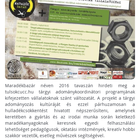
Maradékbazár néven 2016 tavaszán hirdeti meg a
tulsokcucc.hu tárgyi adománykoordinátori programjának
kifejezetten vállalatoknak szánt változatát. A projekt a tárgyi
adományozás kultúráját és ezzel párhuzamosan a
hulladékcsökkentést hivatott népszerűsíteni, amelynek
keretében a gyártás és az irodai munka során keletkező
maradékanyagoknak keresnek egyedi felhasználási
lehetőséget pedagógusok, oktatási intézmények, kreatív hobbi
szakkör vezetők, esetleg művészek segítségével.