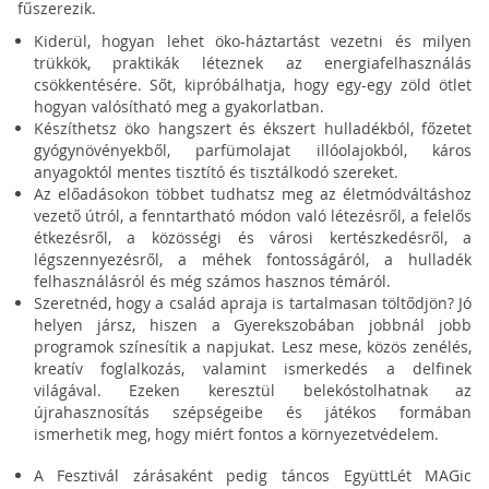
fűszerezik.
Kiderül, hogyan lehet öko-háztartást vezetni és milyen
trükkök, praktikák léteznek az energiafelhasználás
csökkentésére. Sőt, kipróbálhatja, hogy egy-egy zöld ötlet
hogyan valósítható meg a gyakorlatban.
Készíthetsz öko hangszert és ékszert hulladékból, főzetet
gyógynövényekből, parfümolajat illóolajokból, káros
anyagoktól mentes tisztító és tisztálkodó szereket.
Az előadásokon többet tudhatsz meg az életmódváltáshoz
vezető útról, a fenntartható módon való létezésről, a felelős
étkezésről, a közösségi és városi kertészkedésről, a
légszennyezésről, a méhek fontosságáról, a hulladék
felhasználásról és még számos hasznos témáról.
Szeretnéd, hogy a család apraja is tartalmasan töltődjön? Jó
helyen jársz, hiszen a Gyerekszobában jobbnál jobb
programok színesítik a napjukat. Lesz mese, közös zenélés,
kreatív foglalkozás, valamint ismerkedés a delfinek
világával. Ezeken keresztül belekóstolhatnak az
újrahasznosítás szépségeibe és játékos formában
ismerhetik meg, hogy miért fontos a környezetvédelem.
A Fesztivál zárásaként pedig táncos EgyüttLét MAGic