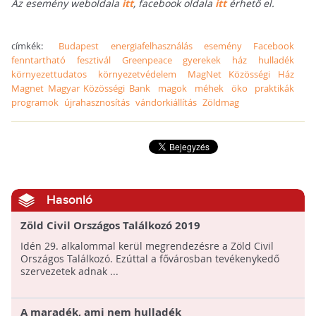
Az esemény weboldala
itt
,
facebook oldala
itt
érhető el.
címkék:
Budapest
energiafelhasználás
esemény
Facebook
fenntartható
fesztivál
Greenpeace
gyerekek
ház
hulladék
környezettudatos
környezetvédelem
MagNet Közösségi Ház
Magnet Magyar Közösségi Bank
magok
méhek
öko
praktikák
programok
újrahasznosítás
vándorkiállítás
Zöldmag
Hasonló
Zöld Civil Országos Találkozó 2019
Idén 29. alkalommal kerül megrendezésre a Zöld Civil
Országos Találkozó. Ezúttal a fővárosban tevékenykedő
szervezetek adnak ...
A maradék, ami nem hulladék