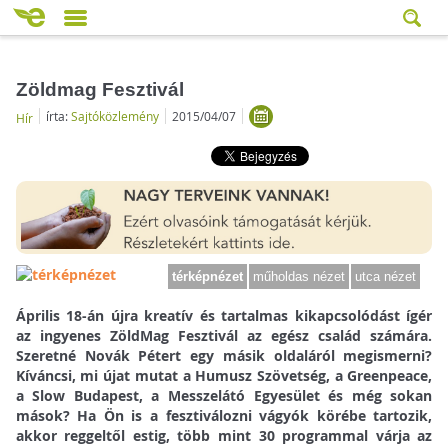
Zöldmag Fesztivál
írta:
Sajtóközlemény
2015/04/07
Hír
térképnézet
műholdas nézet
utca nézet
Április 18-án újra kreatív és tartalmas kikapcsolódást ígér
az ingyenes ZöldMag Fesztivál az egész család számára.
Szeretné Novák Pétert egy másik oldaláról megismerni?
Kíváncsi, mi újat mutat a Humusz Szövetség, a Greenpeace,
a Slow Budapest, a Messzelátó Egyesület és még sokan
mások? Ha Ön is a fesztiválozni vágyók körébe tartozik,
akkor reggeltől estig, több mint 30 programmal várja az