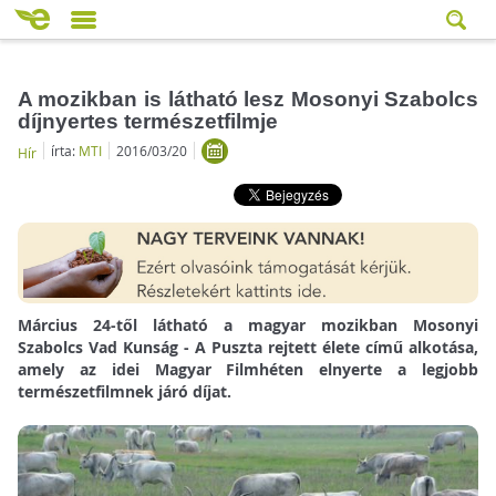
A mozikban is látható lesz Mosonyi Szabolcs
díjnyertes természetfilmje
írta:
MTI
2016/03/20
Hír
Március 24-től látható a magyar mozikban Mosonyi
Szabolcs Vad Kunság - A Puszta rejtett élete című alkotása,
amely az idei Magyar Filmhéten elnyerte a legjobb
természetfilmnek járó díjat.