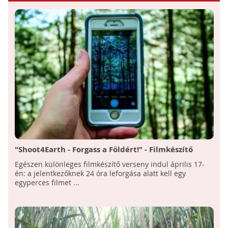
"Shoot4Earth - Forgass a Földért!" - Filmkészítő
maraton indul a környezettudatos gondokodásért
Egészen különleges filmkészítő verseny indul április 17-
én: a jelentkezőknek 24 óra leforgása alatt kell egy
egyperces filmet ...