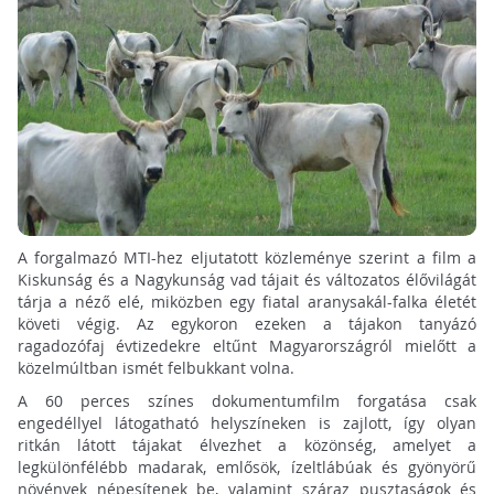
A forgalmazó MTI-hez eljutatott közleménye szerint a film a
Kiskunság és a Nagykunság vad tájait és változatos élővilágát
tárja a néző elé, miközben egy fiatal aranysakál-falka életét
követi végig. Az egykoron ezeken a tájakon tanyázó
ragadozófaj évtizedekre eltűnt Magyarországról mielőtt a
közelmúltban ismét felbukkant volna.
A 60 perces színes dokumentumfilm forgatása csak
engedéllyel látogatható helyszíneken is zajlott, így olyan
ritkán látott tájakat élvezhet a közönség, amelyet a
legkülönfélébb madarak, emlősök, ízeltlábúak és gyönyörű
növények népesítenek be, valamint száraz pusztaságok és