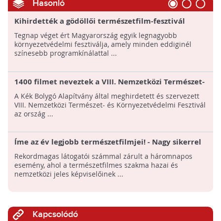
Hasonló
Kihirdették a gödöllői természetfilm-fesztivál
nyerteseit - A Vadlovak - Hortobágyi mese kapta a
Tegnap véget ért Magyarország egyik legnagyobb
fődíjat
környezetvédelmi fesztiválja, amely minden eddiginél
színesebb programkínálattal ...
1400 filmet neveztek a VIII. Nemzetközi Természet-
és Környezetvédelmi Fesztiválra!
A Kék Bolygó Alapítvány által meghirdetett és szervezett
VIII. Nemzetközi Természet- és Környezetvédelmi Fesztivál
az ország ...
Íme az év legjobb természetfilmjei! - Nagy sikerrel
zárult az V. gödöllői természetfilm fesztivál
Rekordmagas látogatói számmal zárult a háromnapos
esemény, ahol a természetfilmes szakma hazai és
nemzetközi jeles képviselőinek ...
Kapcsolódó