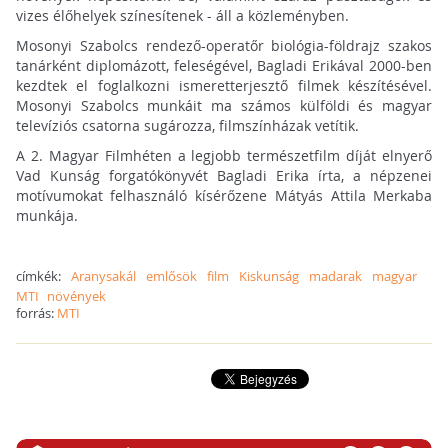
vizes élőhelyek színesítenek - áll a közleményben.
Mosonyi Szabolcs rendező-operatőr biológia-földrajz szakos
tanárként diplomázott, feleségével, Bagladi Erikával 2000-ben
kezdtek el foglalkozni ismeretterjesztő filmek készítésével.
Mosonyi Szabolcs munkáit ma számos külföldi és magyar
televíziós csatorna sugározza, filmszínházak vetítik.
A 2. Magyar Filmhéten a legjobb természetfilm díját elnyerő
Vad Kunság forgatókönyvét Bagladi Erika írta, a népzenei
motívumokat felhasználó kísérőzene Mátyás Attila Merkaba
munkája.
címkék:
Aranysakál
emlősök
film
Kiskunság
madarak
magyar
MTI
növények
forrás:
MTI