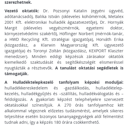
szerezhetnek.
Vezető oktatók:
Dr. Pozsonyi Katalin (egyéni ügyvéd,
adótanácsadó), Balika István (okleveles kohómérnök, Metalex
2001 Kft. elektronikai hulladék ágazatvezetője), Dr. Hornyák
Margit (okleveles vegyészmérnök, egyetemi doktor,
környezetvédelmi szakértő), Höflinger Norbert (mérnök-tanár,
a HWD Recycling Kft. stratégiai igazgatója), Horváth Erika
(közgazdász, a Klarwin Magyarország Kft. ügyvezető
igazgatója) és Toronyi Zoltán (közgazdász, KEXPORT Klaszter
menedzser). Minden eddigi képzésük zárásakor oktatóik
kiemelkedő szaktudását és segítőkészségét elismeréssel
nyugtázták a résztvevők.
A tanulást oktatási segédletek is
támogatják.
A Hulladéktelepkezelő tanfolyam képzési moduljai:
hulladékkereskedelem és -gazdálkodás, hulladéktelep-
kezelés, hulladékgyűjtés és –szállítás, hulladékválogatás és –
feldolgozás. A gyakorlati képzést telephelyekre szervezett
oktatásokkal színesítjük. A 270 órás tanfolyamhoz két
alkalommal végeznek előzetes tudásmérést, amelyek sikeres
teljesítése esetén bizonyos tananyagegységek alól felmentést
tudnak adni, így a képzés 180 órára csökkenthető.