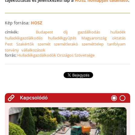
tájékoztatás és jelentkezési lap a
HOSZ honlapján található
.
Kép forrása:
HOSZ
címkék:
Budapest
díj
gazdálkodás
hulladék
hulladékgazdálkodás
hulladékgyűjtés
Magyarország
oktatás
Pest
Szakértők
szemét
szemétlerakó
szeméttelep
tanfolyam
törvény
vállalkozások
forrás:
Hulladékgazdálkodók Országos Szövetsége
Kapcsolódó