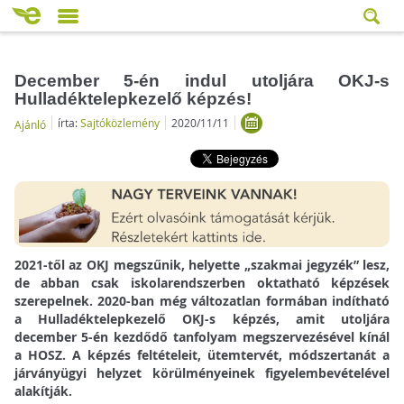
December 5-én indul utoljára OKJ-s
Hulladéktelepkezelő képzés!
írta:
Sajtóközlemény
2020/11/11
Ajánló
2021-től az OKJ megszűnik, helyette „szakmai jegyzék” lesz,
de abban csak iskolarendszerben oktatható képzések
szerepelnek. 2020-ban még változatlan formában indítható
a Hulladéktelepkezelő OKJ-s képzés, amit utoljára
december 5-én kezdődő tanfolyam megszervezésével kínál
a HOSZ. A képzés feltételeit, ütemtervét, módszertanát a
járványügyi helyzet körülményeinek figyelembevételével
alakítják.