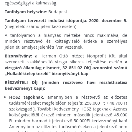
egészségügyi alkalmasság.
Tanfolyam helyszíne:
Budapest
Tanfolyam tervezett indulási időpontja:
2020. december 5.
(megfelelő számú jelentkező esetén)
A tanfolyamon a hiányzás mértéke nincs maximálva, de
minden résztvevő és költségviselő érdeke a személyes
jelenlét, amelyet jelenléti íven vezetnek.
Bizonyítvány:
a Herman Ottó Intézet Nonprofit Kft. által
szervezett szakképesítő vizsga sikeres teljesítése esetén
a
vizsgázó államilag elismert, 32 851 02 OKJ azonosító
számú
„Hulladéktelepkezelő” bizonyítványt kap
.
RÉSZVÉTELI DÍJ
(minden résztvevő havi részletfizetési
kedvezményt kap!):
HOSZ tagoknak
, amennyiben a résztvevő az előzetes
tudásméréseket megfelelően teljesíti: 258.000 Ft + 48.700 Ft
szakvizsgadíj. További kedvezmény HOSZ tagoknak: Azonos
költségviselőtől érkező minden második jelentkező 45.000
Ft, minden harmadik jelentkező 50.000Ft kedvezményt kap!
Amennyiben az előzetes tudásméréseken a jelentkező nem