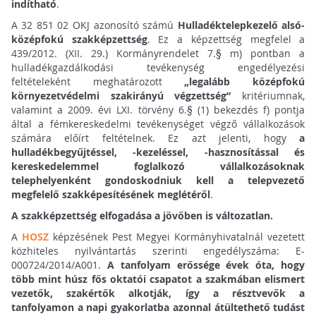
indítható
.
A 32 851 02 OKJ azonosító számú
Hulladéktelepkezelő alsó-
középfokú szakképzettség
. Ez a képzettség megfelel a
439/2012. (XII. 29.) Kormányrendelet 7.§ m) pontban a
hulladékgazdálkodási tevékenység engedélyezési
feltételeként meghatározott
„legalább középfokú
környezetvédelmi szakirányú végzettség”
kritériumnak,
valamint a 2009. évi LXI. törvény 6.§ (1) bekezdés f) pontja
által a fémkereskedelmi tevékenységet végző vállalkozások
számára előírt feltételnek. Ez azt jelenti, hogy
a
hulladékbegyűjtéssel, -kezeléssel, -hasznosítással és
kereskedelemmel foglalkozó vállalkozásoknak
telephelyenként gondoskodniuk kell a telepvezető
megfelelő szakképesítésének meglétéről
.
A szakképzettség elfogadása a jövőben is változatlan.
A
HOSZ
képzésének Pest Megyei Kormányhivatalnál vezetett
közhiteles nyilvántartás szerinti engedélyszáma: E-
000724/2014/A001.
A tanfolyam erőssége évek óta, hogy
több mint húsz fős oktatói csapatot a szakmában elismert
vezetők, szakértők alkotják, így a résztvevők a
tanfolyamon a napi gyakorlatba azonnal átültethető tudást