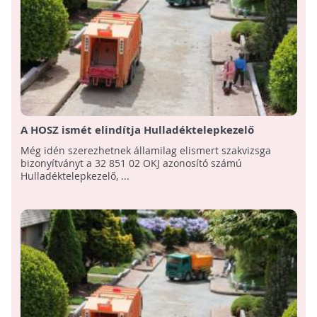
A HOSZ ismét elindítja Hulladéktelepkezelő
tanfolyamát!
Még idén szerezhetnek államilag elismert szakvizsga
bizonyítványt a 32 851 02 OKJ azonosító számú
Hulladéktelepkezelő, ...