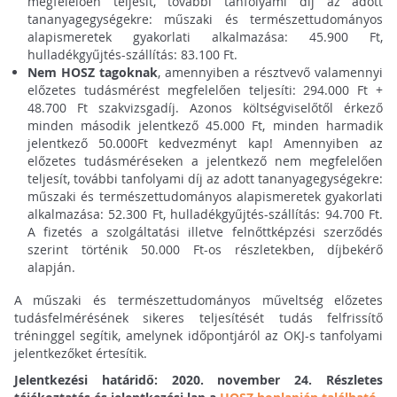
megfelelően teljesít, további tanfolyami díj az adott
tananyagegységekre: műszaki és természettudományos
alapismeretek gyakorlati alkalmazása: 45.900 Ft,
hulladékgyűjtés-szállítás: 83.100 Ft.
Nem HOSZ tagoknak
, amennyiben a résztvevő valamennyi
előzetes tudásmérést megfelelően teljesíti: 294.000 Ft +
48.700 Ft szakvizsgadíj. Azonos költségviselőtől érkező
minden második jelentkező 45.000 Ft, minden harmadik
jelentkező 50.000Ft kedvezményt kap! Amennyiben az
előzetes tudásméréseken a jelentkező nem megfelelően
teljesít, további tanfolyami díj az adott tananyagegységekre:
műszaki és természettudományos alapismeretek gyakorlati
alkalmazása: 52.300 Ft, hulladékgyűjtés-szállítás: 94.700 Ft.
A fizetés a szolgáltatási illetve felnőttképzési szerződés
szerint történik 50.000 Ft-os részletekben, díjbekérő
alapján.
A műszaki és természettudományos műveltség előzetes
tudásfelmérésének sikeres teljesítését tudás felfrissítő
tréninggel segítik, amelynek időpontjáról az OKJ-s tanfolyami
jelentkezőket értesítik.
Jelentkezési határidő: 2020. november 24. Részletes